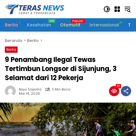
Langsung
ke
konten
Berita
Kesehatan
Otomotif
Internasional
Tek
Beranda
Berita
Berita
9 Penambang Ilegal Tewas
Tertimbun Longsor di Sijunjung, 3
Selamat dari 12 Pekerja
101
Bayu Saputra
3 Min Baca
Mei 16, 2026