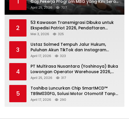
1
Gaji Pekerja Program MBG yang Kini Serap
Hampir Sejuta Tenaga Kerja
April 25, 2026
707
53 Kawasan Transmigrasi Dibuka untuk
2
Ekspedisi Patriot 2026, Pendaftaran
Ditutup 21 Mei
Mei 3, 2026
325
Ustaz Solmed Tempuh Jalur Hukum,
3
Puluhan Akun TikTok dan Instagram
Dilaporkan atas Tuduhan Fitnah
April 17, 2026
323
PT Multirasa Nusantara (Yoshinoya) Buka
4
Lowongan Operator Warehouse 2026,
Penempatan CK Bekasi
April 25, 2026
317
Toshiba Luncurkan Chip SmartMCD™
5
TB9M030FG, Solusi Motor Otomotif Tanpa
Sensor di Kecepatan Nol
April 17, 2026
290