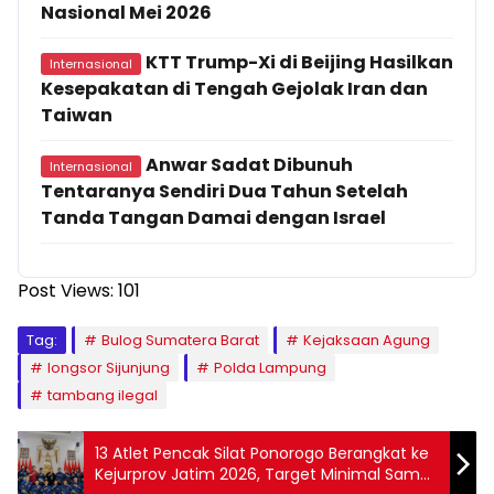
Nasional Mei 2026
KTT Trump-Xi di Beijing Hasilkan
Internasional
Kesepakatan di Tengah Gejolak Iran dan
Taiwan
Anwar Sadat Dibunuh
Internasional
Tentaranya Sendiri Dua Tahun Setelah
Tanda Tangan Damai dengan Israel
Post Views:
101
Tag:
Bulog Sumatera Barat
Kejaksaan Agung
longsor Sijunjung
Polda Lampung
tambang ilegal
13 Atlet Pencak Silat Ponorogo Berangkat ke
Kejurprov Jatim 2026, Target Minimal Samai