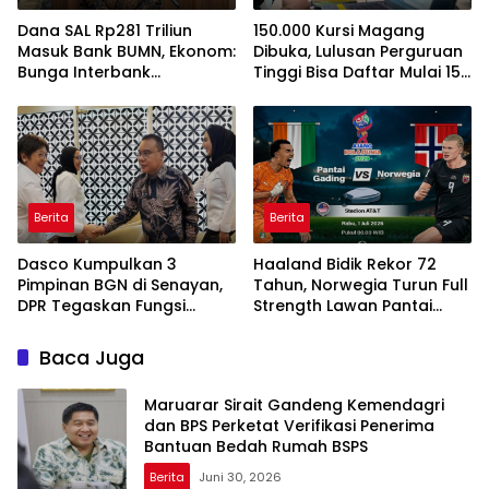
Dana SAL Rp281 Triliun
150.000 Kursi Magang
Masuk Bank BUMN, Ekonom:
Dibuka, Lulusan Perguruan
Bunga Interbank
Tinggi Bisa Daftar Mulai 15
Berpotensi Turun
Juli 2026
Berita
Berita
Dasco Kumpulkan 3
Haaland Bidik Rekor 72
Pimpinan BGN di Senayan,
Tahun, Norwegia Turun Full
DPR Tegaskan Fungsi
Strength Lawan Pantai
Pengawasan Program MBG
Gading di Dallas
Baca Juga
Maruarar Sirait Gandeng Kemendagri
dan BPS Perketat Verifikasi Penerima
Bantuan Bedah Rumah BSPS
Berita
Juni 30, 2026