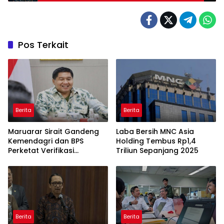
Emas Porprov
Pos Terkait
Berita
Berita
Maruarar Sirait Gandeng
Laba Bersih MNC Asia
Kemendagri dan BPS
Holding Tembus Rp1,4
Perketat Verifikasi
Triliun Sepanjang 2025
Penerima Bantuan Bedah
Rumah BSPS
Berita
Berita