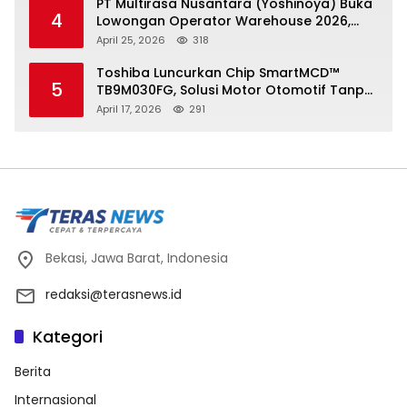
PT Multirasa Nusantara (Yoshinoya) Buka
4
Lowongan Operator Warehouse 2026,
Penempatan CK Bekasi
April 25, 2026
318
Toshiba Luncurkan Chip SmartMCD™
5
TB9M030FG, Solusi Motor Otomotif Tanpa
Sensor di Kecepatan Nol
April 17, 2026
291
Bekasi, Jawa Barat, Indonesia
redaksi@terasnews.id
Kategori
Berita
Internasional