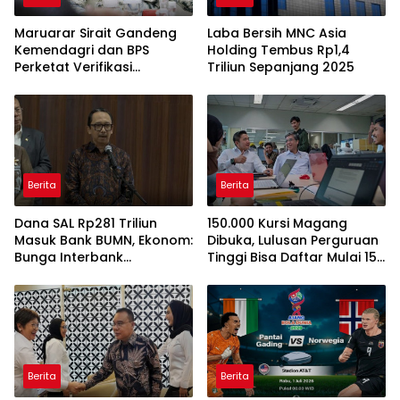
Maruarar Sirait Gandeng
Laba Bersih MNC Asia
Kemendagri dan BPS
Holding Tembus Rp1,4
Perketat Verifikasi
Triliun Sepanjang 2025
Penerima Bantuan Bedah
Rumah BSPS
Berita
Berita
Dana SAL Rp281 Triliun
150.000 Kursi Magang
Masuk Bank BUMN, Ekonom:
Dibuka, Lulusan Perguruan
Bunga Interbank
Tinggi Bisa Daftar Mulai 15
Berpotensi Turun
Juli 2026
Berita
Berita