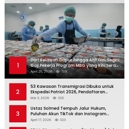
Dari Relawan Dapur hingga Ahli Gizi, Segini
1
Gaji Pekerja Program MBG yang Kini Serap
Hampir Sejuta Tenaga Kerja
April 25, 2026
709
53 Kawasan Transmigrasi Dibuka untuk
2
Ekspedisi Patriot 2026, Pendaftaran
Ditutup 21 Mei
Mei 3, 2026
325
Ustaz Solmed Tempuh Jalur Hukum,
3
Puluhan Akun TikTok dan Instagram
Dilaporkan atas Tuduhan Fitnah
April 17, 2026
323