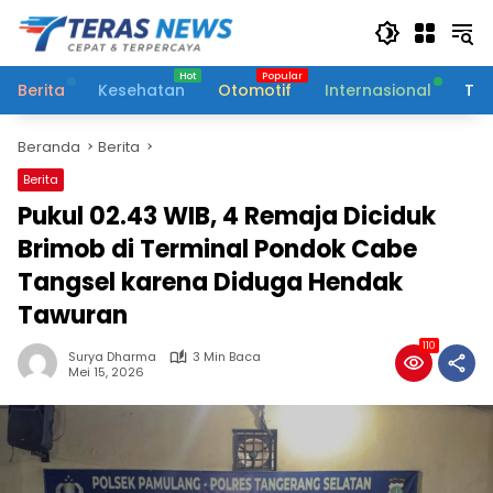
Langsung
ke
konten
Berita
Kesehatan
Otomotif
Internasional
Tek
Beranda
Berita
Berita
Pukul 02.43 WIB, 4 Remaja Diciduk
Brimob di Terminal Pondok Cabe
Tangsel karena Diduga Hendak
Tawuran
110
Surya Dharma
3 Min Baca
Mei 15, 2026