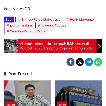
Post Views:
110
Tag:
Brimob Polda Metro Jaya
Henik Maryanto
patroli malam
tawuran Tangsel
Terminal Pondok Cabe
Ekonomi Indonesia Tumbuh 5,61 Persen di
Kuartal I 2026, Lampaui Capaian Tahun Lalu
Pos Terkait
Berita
Berita