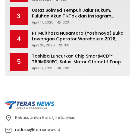
Ustaz Solmed Tempuh Jalur Hukum,
3
Puluhan Akun TikTok dan Instagram
Dilaporkan atas Tuduhan Fitnah
April 17, 2026
323
PT Multirasa Nusantara (Yoshinoya) Buka
4
Lowongan Operator Warehouse 2026,
Penempatan CK Bekasi
April 25, 2026
318
Toshiba Luncurkan Chip SmartMCD™
5
TB9M030FG, Solusi Motor Otomotif Tanpa
Sensor di Kecepatan Nol
April 17, 2026
290
Bekasi, Jawa Barat, Indonesia
redaksi@terasnews.id