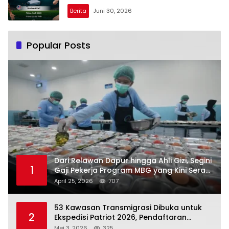
Berita
Juni 30, 2026
Popular Posts
Dari Relawan Dapur hingga Ahli Gizi, Segini
1
Gaji Pekerja Program MBG yang Kini Serap
Hampir Sejuta Tenaga Kerja
April 25, 2026
707
53 Kawasan Transmigrasi Dibuka untuk
2
Ekspedisi Patriot 2026, Pendaftaran
Ditutup 21 Mei
Mei 3, 2026
325