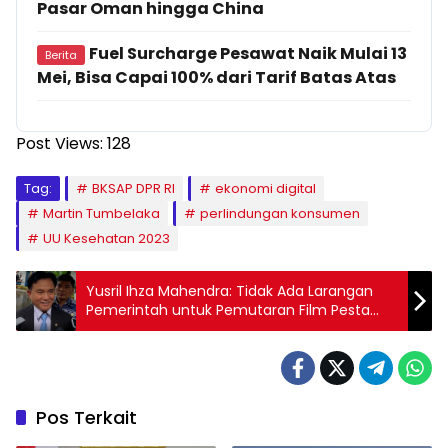
Pasar Oman hingga China
Fuel Surcharge Pesawat Naik Mulai 13
Berita
Mei, Bisa Capai 100% dari Tarif Batas Atas
Post Views:
128
Tag:
BKSAP DPR RI
ekonomi digital
Martin Tumbelaka
perlindungan konsumen
UU Kesehatan 2023
Yusril Ihza Mahendra: Tidak Ada Larangan
Pemerintah untuk Pemutaran Film Pesta
Babi
Pos Terkait