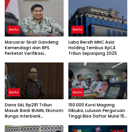
Berita
Berita
Maruarar Sirait Gandeng
Laba Bersih MNC Asia
Kemendagri dan BPS
Holding Tembus Rp1,4
Perketat Verifikasi
Triliun Sepanjang 2025
Penerima Bantuan Bedah
Rumah BSPS
Berita
Berita
Dana SAL Rp281 Triliun
150.000 Kursi Magang
Masuk Bank BUMN, Ekonom:
Dibuka, Lulusan Perguruan
Bunga Interbank
Tinggi Bisa Daftar Mulai 15
Berpotensi Turun
Juli 2026