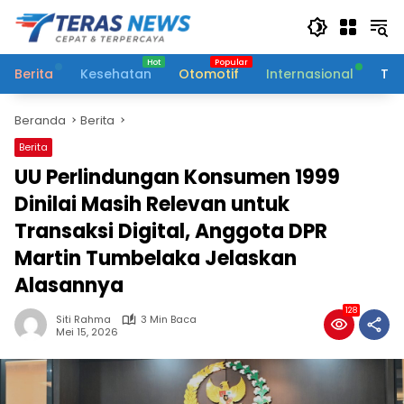
Langsung
ke
konten
Berita
Kesehatan
Otomotif
Internasional
Tek
Beranda
Berita
Berita
UU Perlindungan Konsumen 1999
Dinilai Masih Relevan untuk
Transaksi Digital, Anggota DPR
Martin Tumbelaka Jelaskan
Alasannya
128
Siti Rahma
3 Min Baca
Mei 15, 2026