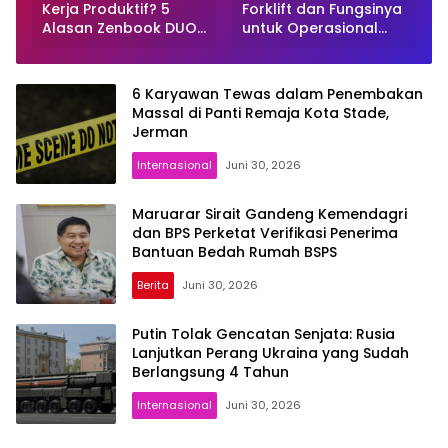
Kerja Produktif? 5
Forklift dan Fungsinya
Alasan Zenbook DUO
untuk Operasional
Layar Ganda Layak
Gudang, Pabrik, dan
Dipertimbangkan
Proyek Industri
6 Karyawan Tewas dalam Penembakan
Massal di Panti Remaja Kota Stade,
Jerman
Internasional
Juni 30, 2026
Maruarar Sirait Gandeng Kemendagri
dan BPS Perketat Verifikasi Penerima
Bantuan Bedah Rumah BSPS
Berita
Juni 30, 2026
Putin Tolak Gencatan Senjata: Rusia
Lanjutkan Perang Ukraina yang Sudah
Berlangsung 4 Tahun
Internasional
Juni 30, 2026