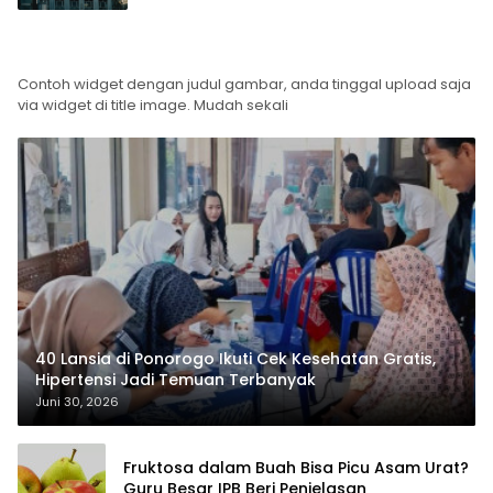
Teras
News
Contoh widget dengan judul gambar, anda tinggal upload saja
via widget di title image. Mudah sekali
40 Lansia di Ponorogo Ikuti Cek Kesehatan Gratis,
Hipertensi Jadi Temuan Terbanyak
Juni 30, 2026
Fruktosa dalam Buah Bisa Picu Asam Urat?
Guru Besar IPB Beri Penjelasan