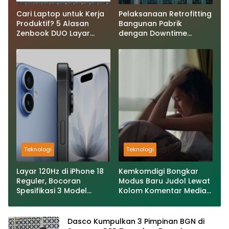
Cari Laptop untuk Kerja
Pelaksanaan Retrofitting
Produktif? 5 Alasan
Bangunan Pabrik
Zenbook DUO Layar
dengan Downtime
Ganda Layak
Minimal
Dipertimbangkan
Teknologi
Teknologi
Layar 120Hz di iPhone 18
Kemkomdigi Bongkar
Reguler, Bocoran
Modus Baru Judol Lewat
Spesifikasi 3 Model
Kolom Komentar Media
Apple untuk 2027
Sosial
Terungkap
Dasco Kumpulkan 3 Pimpinan BGN di