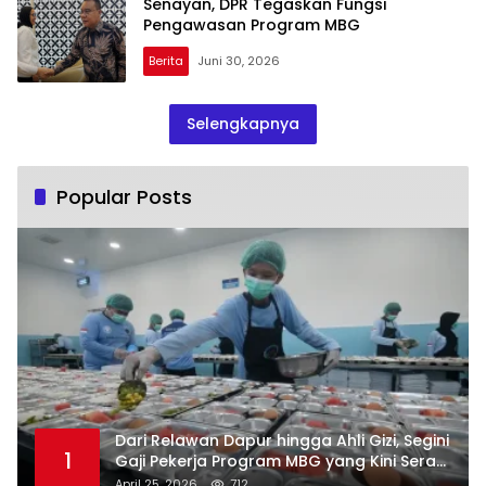
Senayan, DPR Tegaskan Fungsi
Pengawasan Program MBG
Berita
Juni 30, 2026
Selengkapnya
Popular Posts
Dari Relawan Dapur hingga Ahli Gizi, Segini
1
Gaji Pekerja Program MBG yang Kini Serap
Hampir Sejuta Tenaga Kerja
April 25, 2026
712