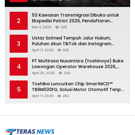
53 Kawasan Transmigrasi Dibuka untuk
2
Ekspedisi Patriot 2026, Pendaftaran
Ditutup 21 Mei
Mei 3, 2026
328
Ustaz Solmed Tempuh Jalur Hukum,
3
Puluhan Akun TikTok dan Instagram
Dilaporkan atas Tuduhan Fitnah
April 17, 2026
325
PT Multirasa Nusantara (Yoshinoya) Buka
4
Lowongan Operator Warehouse 2026,
Penempatan CK Bekasi
April 25, 2026
320
Toshiba Luncurkan Chip SmartMCD™
5
TB9M030FG, Solusi Motor Otomotif Tanpa
Sensor di Kecepatan Nol
April 17, 2026
292