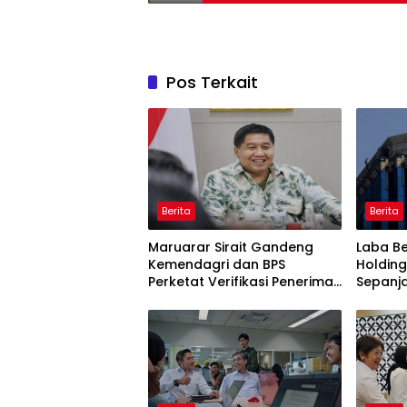
Pos Terkait
Berita
Berita
Maruarar Sirait Gandeng
Laba Be
Kemendagri dan BPS
Holding
Perketat Verifikasi Penerima
Sepanj
Bantuan Bedah Rumah BSPS