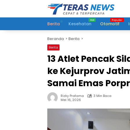
Langsung
ke
konten
Berita
Kesehatan
Otomotif
Beranda
Berita
Berita
13 Atlet Pencak S
ke Kejurprov Jati
Samai Emas Porp
Rizky Pratama
3 Min Baca
Mei 16, 2026