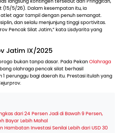
s langsung kontingen tersebut dari Pringgitan,
 (15/5/26). Dalam kesempatan itu, ia
tlet agar tampil dengan penuh semangat.
plin, dan selalu menjunjung tinggi sportivitas.
v Pencak Silat Jatim,” kata Lisdyarita yang
v Jatim IX/2025
orogo bukan tanpa dasar. Pada Pekan
Olahraga
abang olahraga pencak silat berhasil
perunggu bagi daerah itu. Prestasi itulah yang
Kejurprov.
gkas dari 24 Persen Jadi di Bawah 9 Persen,
eh Bayar Lebih Mahal
 Hambatan Investasi Senilai Lebih dari USD 30