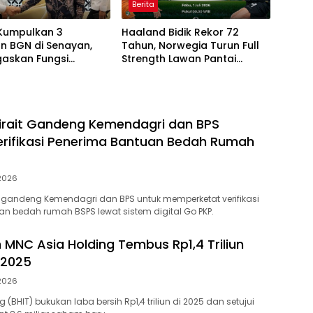
Berita
Kumpulkan 3
Haaland Bidik Rekor 72
n BGN di Senayan,
Tahun, Norwegia Turun Full
gaskan Fungsi
Strength Lawan Pantai
asan Program MBG
Gading di Dallas
irait Gandeng Kemendagri dan BPS
erifikasi Penerima Bantuan Bedah Rumah
 2026
 gandeng Kemendagri dan BPS untuk memperketat verifikasi
n bedah rumah BSPS lewat sistem digital Go PKP.
h MNC Asia Holding Tembus Rp1,4 Triliun
 2025
 2026
 (BHIT) bukukan laba bersih Rp1,4 triliun di 2025 dan setujui