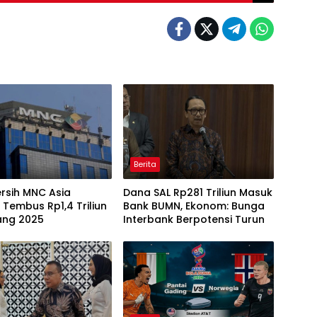
Berita
rsih MNC Asia
Dana SAL Rp281 Triliun Masuk
 Tembus Rp1,4 Triliun
Bank BUMN, Ekonom: Bunga
ang 2025
Interbank Berpotensi Turun