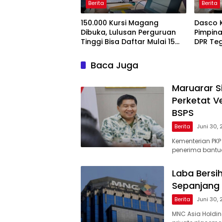
Berita
Berita
150.000 Kursi Magang
Dasco 
Dibuka, Lulusan Perguruan
Pimpina
Tinggi Bisa Daftar Mulai 15
DPR Te
Juli 2026
Pengaw
Baca Juga
Maruarar S
Perketat V
BSPS
Berita
Juni 30,
Kementerian PKP
penerima bantua
Laba Bersi
Sepanjang
Berita
Juni 30,
MNC Asia Holding