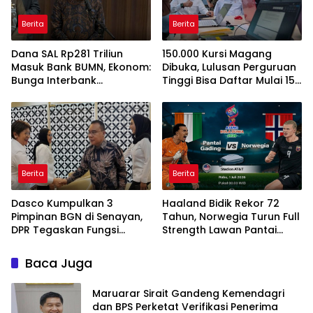
Berita
Berita
Dana SAL Rp281 Triliun
150.000 Kursi Magang
Masuk Bank BUMN, Ekonom:
Dibuka, Lulusan Perguruan
Bunga Interbank
Tinggi Bisa Daftar Mulai 15
Berpotensi Turun
Juli 2026
Berita
Berita
Dasco Kumpulkan 3
Haaland Bidik Rekor 72
Pimpinan BGN di Senayan,
Tahun, Norwegia Turun Full
DPR Tegaskan Fungsi
Strength Lawan Pantai
Pengawasan Program MBG
Gading di Dallas
Baca Juga
Maruarar Sirait Gandeng Kemendagri
dan BPS Perketat Verifikasi Penerima