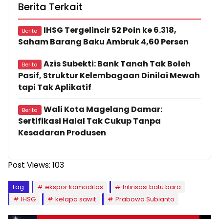
Berita Terkait
IHSG Tergelincir 52 Poin ke 6.318,
Berita
Saham Barang Baku Ambruk 4,60 Persen
Azis Subekti: Bank Tanah Tak Boleh
Berita
Pasif, Struktur Kelembagaan Dinilai Mewah
tapi Tak Aplikatif
Wali Kota Magelang Damar:
Berita
Sertifikasi Halal Tak Cukup Tanpa
Kesadaran Produsen
Post Views:
103
Tag:
ekspor komoditas
hilirisasi batu bara
IHSG
kelapa sawit
Prabowo Subianto