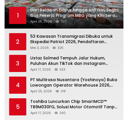
Dari Relawan Dapur hingga Ahli Gizi, Segini
1
Gaji Pekerja Program MBG yang Kini Serap
Hampir Sejuta Tenaga Kerja
April 25, 2026
707
53 Kawasan Transmigrasi Dibuka untuk
2
Ekspedisi Patriot 2026, Pendaftaran
Ditutup 21 Mei
Mei 3, 2026
325
Ustaz Solmed Tempuh Jalur Hukum,
3
Puluhan Akun TikTok dan Instagram
Dilaporkan atas Tuduhan Fitnah
April 17, 2026
323
PT Multirasa Nusantara (Yoshinoya) Buka
4
Lowongan Operator Warehouse 2026,
Penempatan CK Bekasi
April 25, 2026
318
Toshiba Luncurkan Chip SmartMCD™
5
TB9M030FG, Solusi Motor Otomotif Tanpa
Sensor di Kecepatan Nol
April 17, 2026
290