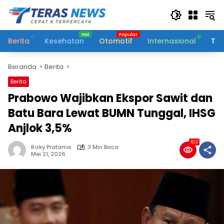
Langsung
ke
konten
Berita
Kesehatan
Otomotif
Internasional
Tek
Beranda
Berita
Berita
Prabowo Wajibkan Ekspor Sawit dan
Batu Bara Lewat BUMN Tunggal, IHSG
Anjlok 3,5%
103
Rizky Pratama
3 Min Baca
Mei 21, 2026