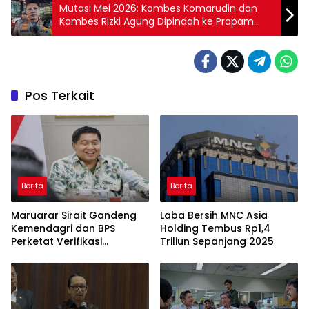
Mutasi Mei 2026: Kombes Komarudin dan
Kombes Rizki Agung Dipindah ke Propam
Polri
Pos Terkait
Berita
Berita
Maruarar Sirait Gandeng
Laba Bersih MNC Asia
Kemendagri dan BPS
Holding Tembus Rp1,4
Perketat Verifikasi
Triliun Sepanjang 2025
Penerima Bantuan Bedah
Rumah BSPS