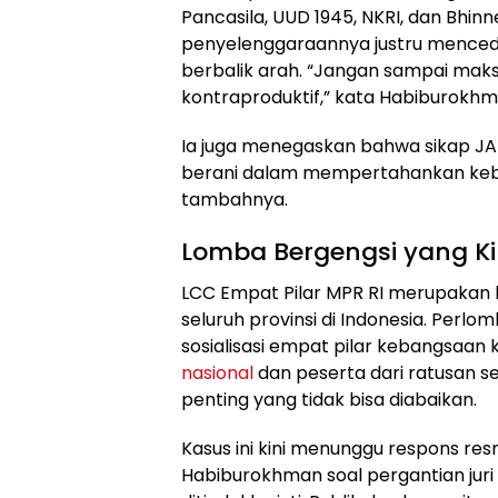
Pancasila, UUD 1945, NKRI, dan Bhin
penyelenggaraannya justru mencedera
berbalik arah. “Jangan sampai maks
kontraproduktif,” kata Habiburokhm
Ia juga menegaskan bahwa sikap JA l
berani dalam mempertahankan kebe
tambahnya.
Lomba Bergengsi yang Kin
LCC Empat Pilar MPR RI merupakan ko
seluruh provinsi di Indonesia. Perlo
sosialisasi empat pilar kebangsaa
nasional
dan peserta dari ratusan sek
penting yang tidak bisa diabaikan.
Kasus ini kini menunggu respons re
Habiburokhman soal pergantian jur