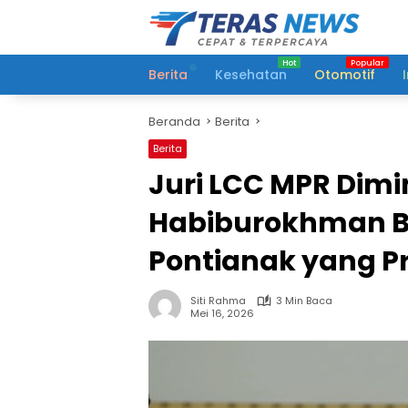
Langsung
ke
konten
Berita
Kesehatan
Otomotif
Beranda
Berita
Berita
Juri LCC MPR Dimi
Habiburokhman Be
Pontianak yang Pr
Siti Rahma
3 Min Baca
Mei 16, 2026