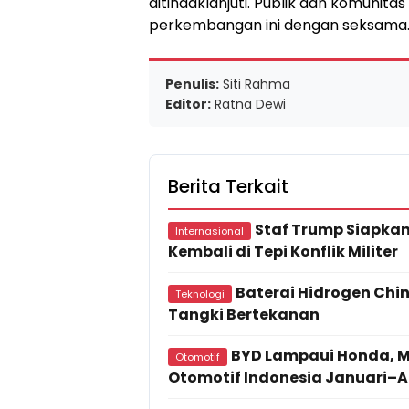
ditindaklanjuti. Publik dan komunitas
perkembangan ini dengan seksama
Penulis:
Siti Rahma
Editor:
Ratna Dewi
Berita Terkait
Staf Trump Siapkan
Internasional
Kembali di Tepi Konflik Militer
Baterai Hidrogen Chin
Teknologi
Tangki Bertekanan
BYD Lampaui Honda, Me
Otomotif
Otomotif Indonesia Januari–Ap