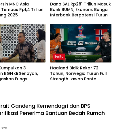
rsih MNC Asia
Dana SAL Rp281 Triliun Masuk
 Tembus Rp1,4 Triliun
Bank BUMN, Ekonom: Bunga
ang 2025
Interbank Berpotensi Turun
Berita
Kumpulkan 3
Haaland Bidik Rekor 72
n BGN di Senayan,
Tahun, Norwegia Turun Full
gaskan Fungsi
Strength Lawan Pantai
asan Program MBG
Gading di Dallas
irait Gandeng Kemendagri dan BPS
erifikasi Penerima Bantuan Bedah Rumah
 2026