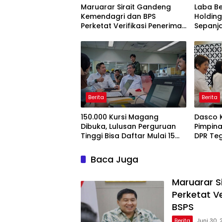
Maruarar Sirait Gandeng
Laba Be
Kemendagri dan BPS
Holding
Perketat Verifikasi Penerima
Sepanj
Bantuan Bedah Rumah BSPS
Berita
Berita
150.000 Kursi Magang
Dasco 
Dibuka, Lulusan Perguruan
Pimpina
Tinggi Bisa Daftar Mulai 15
DPR Te
Juli 2026
Pengaw
Baca Juga
Maruarar S
Perketat V
BSPS
Berita
Juni 30,