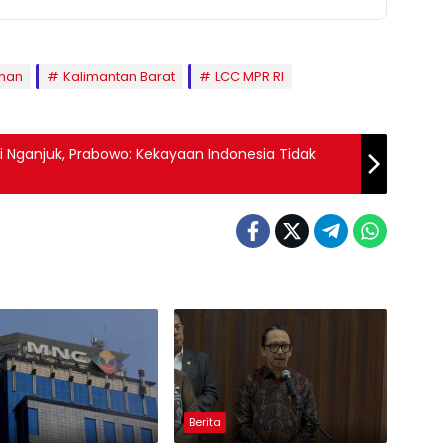
man
Kalimantan Barat
LCC MPR RI
di Nganjuk, Prabowo: Kekayaan Indonesia Tidak
Berita