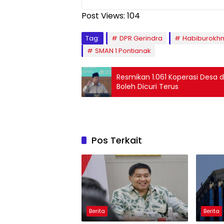
Post Views:
104
Tag:
DPR Gerindra
Habiburokh
SMAN 1 Pontianak
Resmikan 1.061 Koperasi Desa 
Boleh Dicuri Terus
Pos Terkait
Berita
Berita