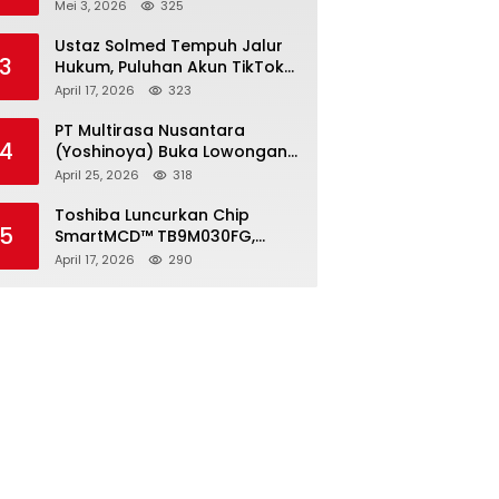
2026, Pendaftaran Ditutup 21
Mei 3, 2026
325
Mei
Ustaz Solmed Tempuh Jalur
3
Hukum, Puluhan Akun TikTok
dan Instagram Dilaporkan
April 17, 2026
323
atas Tuduhan Fitnah
PT Multirasa Nusantara
4
(Yoshinoya) Buka Lowongan
Operator Warehouse 2026,
April 25, 2026
318
Penempatan CK Bekasi
Toshiba Luncurkan Chip
5
SmartMCD™ TB9M030FG,
Solusi Motor Otomotif Tanpa
April 17, 2026
290
Sensor di Kecepatan Nol