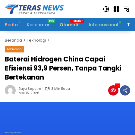
Langsung
ke
konten
Berita
Kesehatan
Otomotif
Internasional
Tek
Beranda
Teknologi
Teknologi
Baterai Hidrogen China Capai
Efisiensi 93,9 Persen, Tanpa Tangki
Bertekanan
114
Bayu Saputra
3 Min Baca
Mei 15, 2026