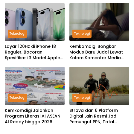
Teknologi
Teknologi
Layar 120Hz di iPhone 18
Kemkomdigi Bongkar
Reguler, Bocoran
Modus Baru Judol Lewat
Spesifikasi 3 Model Apple
Kolom Komentar Media
untuk 2027 Terungkap
Sosial
Teknologi
Teknologi
Kemkomdigi Jalankan
Strava dan 6 Platform
Program Literasi AI ASEAN
Digital Lain Resmi Jadi
AI Ready hingga 2028
Pemungut PPN, Total
Setoran Capai Rp40,55
Triliun