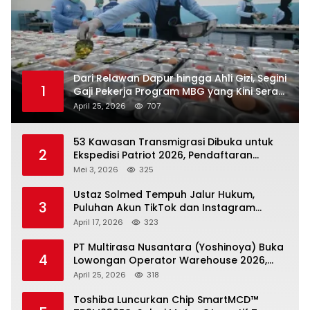
Dari Relawan Dapur hingga Ahli Gizi, Segini
1
Gaji Pekerja Program MBG yang Kini Serap
Hampir Sejuta Tenaga Kerja
April 25, 2026
707
53 Kawasan Transmigrasi Dibuka untuk
2
Ekspedisi Patriot 2026, Pendaftaran
Ditutup 21 Mei
Mei 3, 2026
325
Ustaz Solmed Tempuh Jalur Hukum,
3
Puluhan Akun TikTok dan Instagram
Dilaporkan atas Tuduhan Fitnah
April 17, 2026
323
PT Multirasa Nusantara (Yoshinoya) Buka
4
Lowongan Operator Warehouse 2026,
Penempatan CK Bekasi
April 25, 2026
318
Toshiba Luncurkan Chip SmartMCD™