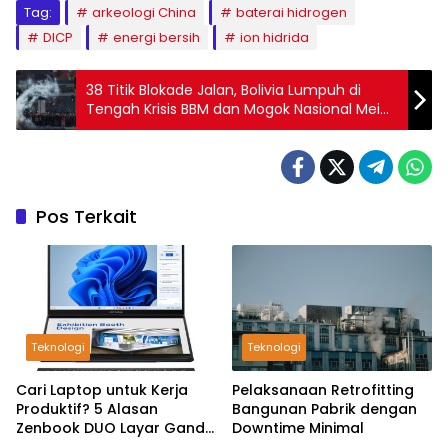
Tag:
arkeologi China
baterai hidrogen
DICP
energi bersih
ion hidrida
38 Titik Blokade Jalan, Bolivia Lumpuh di
Tengah Krisis BBM dan Mogok Nasional Mei
2026
Pos Terkait
Teknologi
Teknologi
Cari Laptop untuk Kerja
Pelaksanaan Retrofitting
Produktif? 5 Alasan
Bangunan Pabrik dengan
Zenbook DUO Layar Ganda
Downtime Minimal
Layak Dipertimbangkan