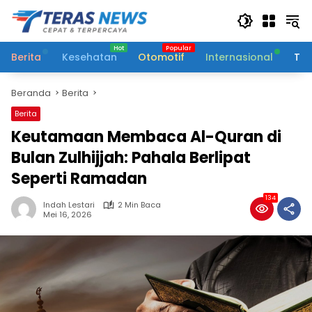
Langsung
ke
konten
Berita
Kesehatan
Otomotif
Internasional
Tek
Beranda
Berita
Berita
Keutamaan Membaca Al-Quran di
Bulan Zulhijjah: Pahala Berlipat
Seperti Ramadan
134
Indah Lestari
2 Min Baca
Mei 16, 2026