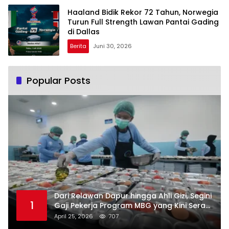
Haaland Bidik Rekor 72 Tahun, Norwegia
Turun Full Strength Lawan Pantai Gading
di Dallas
Berita
Juni 30, 2026
Popular Posts
Dari Relawan Dapur hingga Ahli Gizi, Segini
1
Gaji Pekerja Program MBG yang Kini Serap
Hampir Sejuta Tenaga Kerja
April 25, 2026
707