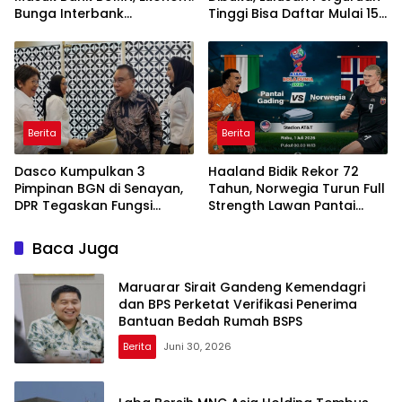
Bunga Interbank
Tinggi Bisa Daftar Mulai 15
Berpotensi Turun
Juli 2026
Berita
Berita
Dasco Kumpulkan 3
Haaland Bidik Rekor 72
Pimpinan BGN di Senayan,
Tahun, Norwegia Turun Full
DPR Tegaskan Fungsi
Strength Lawan Pantai
Pengawasan Program MBG
Gading di Dallas
Baca Juga
Maruarar Sirait Gandeng Kemendagri
dan BPS Perketat Verifikasi Penerima
Bantuan Bedah Rumah BSPS
Berita
Juni 30, 2026