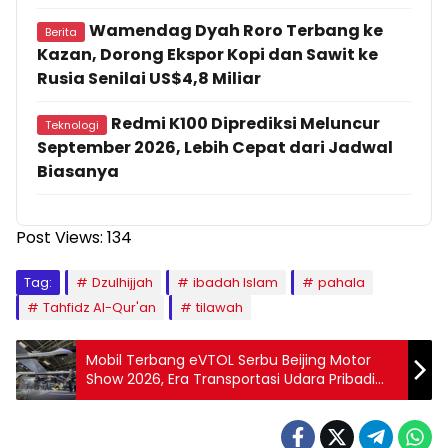
Wamendag Dyah Roro Terbang ke
Berita
Kazan, Dorong Ekspor Kopi dan Sawit ke
Rusia Senilai US$4,8 Miliar
Redmi K100 Diprediksi Meluncur
Teknologi
September 2026, Lebih Cepat dari Jadwal
Biasanya
Post Views:
134
Tag:
Dzulhijjah
ibadah Islam
pahala
Tahfidz Al-Qur'an
tilawah
Mobil Terbang eVTOL Serbu Beijing Motor
Show 2026, Era Transportasi Udara Pribadi
Dimulai