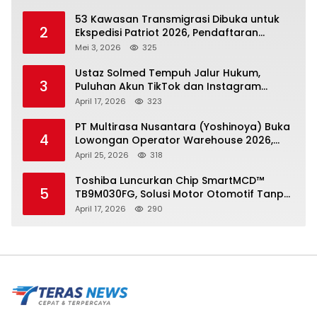
53 Kawasan Transmigrasi Dibuka untuk
2
Ekspedisi Patriot 2026, Pendaftaran
Ditutup 21 Mei
Mei 3, 2026
325
Ustaz Solmed Tempuh Jalur Hukum,
3
Puluhan Akun TikTok dan Instagram
Dilaporkan atas Tuduhan Fitnah
April 17, 2026
323
PT Multirasa Nusantara (Yoshinoya) Buka
4
Lowongan Operator Warehouse 2026,
Penempatan CK Bekasi
April 25, 2026
318
Toshiba Luncurkan Chip SmartMCD™
5
TB9M030FG, Solusi Motor Otomotif Tanpa
Sensor di Kecepatan Nol
April 17, 2026
290