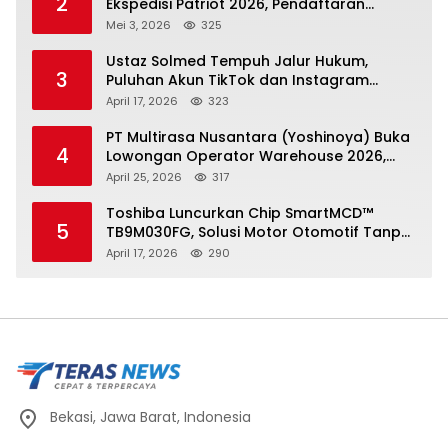
2
Ekspedisi Patriot 2026, Pendaftaran
Ditutup 21 Mei
Mei 3, 2026
325
Ustaz Solmed Tempuh Jalur Hukum,
3
Puluhan Akun TikTok dan Instagram
Dilaporkan atas Tuduhan Fitnah
April 17, 2026
323
PT Multirasa Nusantara (Yoshinoya) Buka
4
Lowongan Operator Warehouse 2026,
Penempatan CK Bekasi
April 25, 2026
317
Toshiba Luncurkan Chip SmartMCD™
5
TB9M030FG, Solusi Motor Otomotif Tanpa
Sensor di Kecepatan Nol
April 17, 2026
290
Bekasi, Jawa Barat, Indonesia