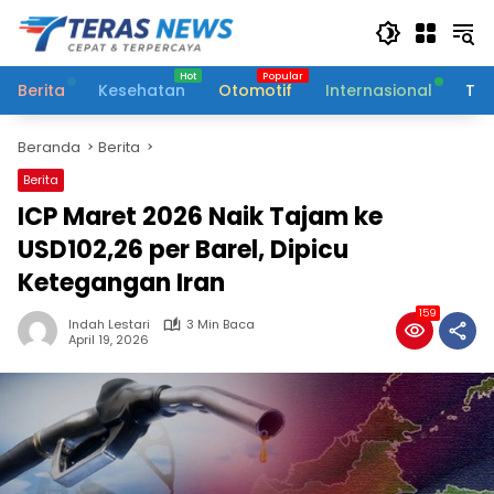
Langsung
ke
konten
Berita
Kesehatan
Otomotif
Internasional
Tek
Beranda
Berita
Berita
ICP Maret 2026 Naik Tajam ke
USD102,26 per Barel, Dipicu
Ketegangan Iran
159
Indah Lestari
3 Min Baca
April 19, 2026