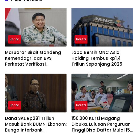
Berita
Berita
Maruarar Sirait Gandeng
Laba Bersih MNC Asia
Kemendagri dan BPS
Holding Tembus Rp1,4
Perketat Verifikasi
Triliun Sepanjang 2025
Penerima Bantuan Bedah
Rumah BSPS
Berita
Berita
Dana SAL Rp281 Triliun
150.000 Kursi Magang
Masuk Bank BUMN, Ekonom:
Dibuka, Lulusan Perguruan
Bunga Interbank
Tinggi Bisa Daftar Mulai 15
Berpotensi Turun
Juli 2026