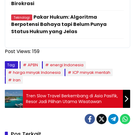
Birokrasi
Pakar Hukum: Algoritma
Teknologi
Berpotensi Bahaya tapi Belum Punya
Status Hukum yang Jelas
Post Views:
159
Tag:
APBN
energi Indonesia
harga minyak Indonesia
ICP minyak mentah
Iran
Tren Slow Travel Berkembang di Asia Pasifik,
Resor Jadi Pilihan Utama Wisatawan
Pos Terkait