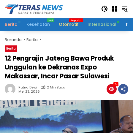
Langsung
ke
konten
Berita
Kesehatan
Otomotif
Internasional
Tek
Beranda
Berita
Berita
12 Pengrajin Jateng Bawa Produk
Unggulan ke Dekranas Expo
Makassar, Incar Pasar Sulawesi
74
Ratna Dewi
2 Min Baca
Mei 23, 2026