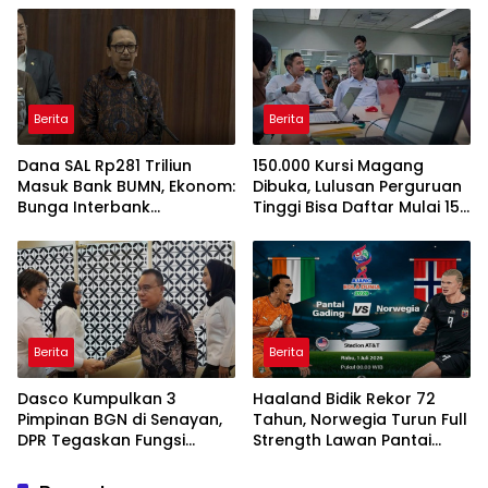
Rumah BSPS
Berita
Berita
Dana SAL Rp281 Triliun
150.000 Kursi Magang
Masuk Bank BUMN, Ekonom:
Dibuka, Lulusan Perguruan
Bunga Interbank
Tinggi Bisa Daftar Mulai 15
Berpotensi Turun
Juli 2026
Berita
Berita
Dasco Kumpulkan 3
Haaland Bidik Rekor 72
Pimpinan BGN di Senayan,
Tahun, Norwegia Turun Full
DPR Tegaskan Fungsi
Strength Lawan Pantai
Pengawasan Program MBG
Gading di Dallas