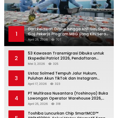
Dari Relawan Dapur hingga Ahli Gizi, Segini
1
Gaji Pekerja Program MBG yang Kini Serap
Hampir Sejuta Tenaga Kerja
April 25, 2026
707
53 Kawasan Transmigrasi Dibuka untuk
2
Ekspedisi Patriot 2026, Pendaftaran
Ditutup 21 Mei
Mei 3, 2026
325
Ustaz Solmed Tempuh Jalur Hukum,
3
Puluhan Akun TikTok dan Instagram
Dilaporkan atas Tuduhan Fitnah
April 17, 2026
323
PT Multirasa Nusantara (Yoshinoya) Buka
4
Lowongan Operator Warehouse 2026,
Penempatan CK Bekasi
April 25, 2026
318
Toshiba Luncurkan Chip SmartMCD™