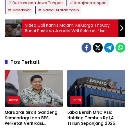
Dekranasda Jawa Tengah
kerajinan tangan
Makassar
Nawal Arafah Yasin
Video Call Kamis Malam, Keluarga Thoudy
Badai Pastikan Jurnalis WNI Selamat Usai
Ditahan Israel
Pos Terkait
Berita
Berita
Maruarar Sirait Gandeng
Laba Bersih MNC Asia
Kemendagri dan BPS
Holding Tembus Rp1,4
Perketat Verifikasi
Triliun Sepanjang 2025
Penerima Bantuan Bedah