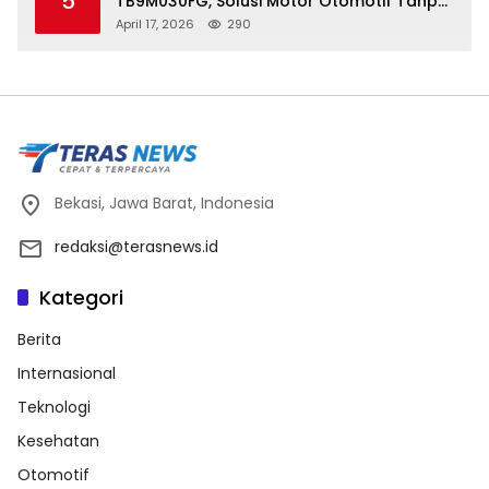
5
TB9M030FG, Solusi Motor Otomotif Tanpa
Sensor di Kecepatan Nol
April 17, 2026
290
Bekasi, Jawa Barat, Indonesia
redaksi@terasnews.id
Kategori
Berita
Internasional
Teknologi
Kesehatan
Otomotif