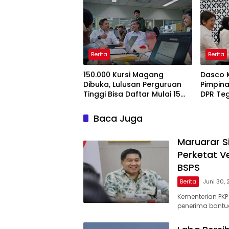
Berita
Berita
150.000 Kursi Magang
Dasco 
Dibuka, Lulusan Perguruan
Pimpina
Tinggi Bisa Daftar Mulai 15
DPR Te
Juli 2026
Pengaw
Baca Juga
Maruarar S
Perketat V
BSPS
Berita
Juni 30,
Kementerian PKP
penerima bantua