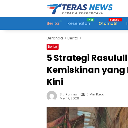
Langsung
ke
konten
Berita
Kesehatan
Otomotif
Beranda
Berita
Berita
5 Strategi Rasulul
Kemiskinan yang 
Kini
Siti Rahma
3 Min Baca
Mei 17, 2026