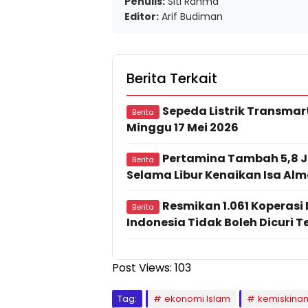
Penulis:
Siti Rahma
Editor:
Arif Budiman
Berita Terkait
Sepeda Listrik Transmart
Berita
Minggu 17 Mei 2026
Pertamina Tambah 5,8 J
Berita
Selama Libur Kenaikan Isa Alm
Resmikan 1.061 Koperasi
Berita
Indonesia Tidak Boleh Dicuri T
Post Views:
103
Tag:
ekonomi Islam
kemiskina