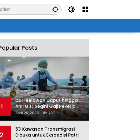
Popular Posts
Dari Relawan Dapur hingga
1
Ahli Gizi, Segini Gaji Pekerja
Program MBG yang Kini Serap
April 25, 2026
707
Hampir Sejuta Tenaga Kerja
53 Kawasan Transmigrasi
2
Dibuka untuk Ekspedisi Patriot