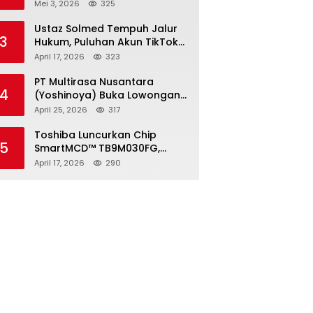
2026, Pendaftaran Ditutup 21
Mei 3, 2026
325
Mei
Ustaz Solmed Tempuh Jalur
3
Hukum, Puluhan Akun TikTok
dan Instagram Dilaporkan
April 17, 2026
323
atas Tuduhan Fitnah
PT Multirasa Nusantara
4
(Yoshinoya) Buka Lowongan
Operator Warehouse 2026,
April 25, 2026
317
Penempatan CK Bekasi
Toshiba Luncurkan Chip
5
SmartMCD™ TB9M030FG,
Solusi Motor Otomotif Tanpa
April 17, 2026
290
Sensor di Kecepatan Nol