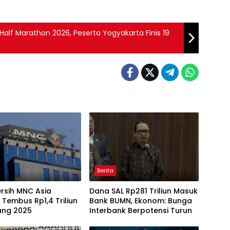
 Half Marathon 2026, Peserta Yogyakarta Finis 19
Berita
rsih MNC Asia
Dana SAL Rp281 Triliun Masuk
 Tembus Rp1,4 Triliun
Bank BUMN, Ekonom: Bunga
ang 2025
Interbank Berpotensi Turun