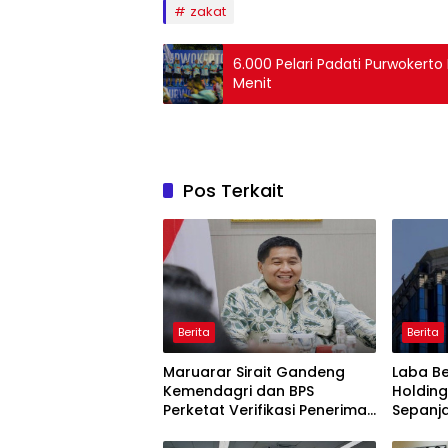
zakat
6.000 Pelari Padati Purwokerto
Menit
Pos Terkait
Berita
Berita
Maruarar Sirait Gandeng
Laba Be
Kemendagri dan BPS
Holding
Perketat Verifikasi Penerima
Sepanj
Bantuan Bedah Rumah BSPS