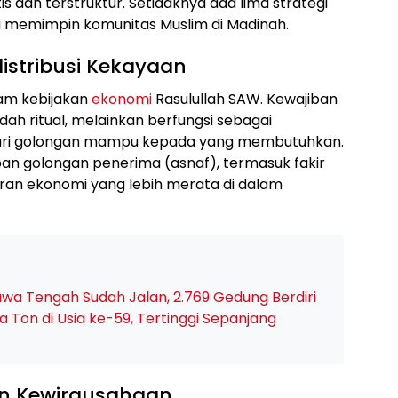
is dan terstruktur. Setidaknya ada lima strategi
 memimpin komunitas Muslim di Madinah.
istribusi Kekayaan
am kebijakan
ekonomi
Rasulullah SAW. Kewajiban
ah ritual, melainkan berfungsi sebagai
dari golongan mampu kepada yang membutuhkan.
an golongan penerima (asnaf), termasuk fakir
taran ekonomi yang lebih merata di dalam
Jawa Tengah Sudah Jalan, 2.769 Gedung Berdiri
a Ton di Usia ke-59, Tertinggi Sepanjang
an Kewirausahaan