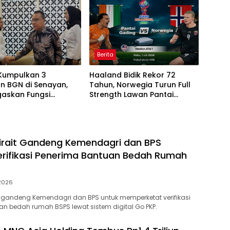
Berita
Kumpulkan 3
Haaland Bidik Rekor 72
n BGN di Senayan,
Tahun, Norwegia Turun Full
gaskan Fungsi
Strength Lawan Pantai
asan Program MBG
Gading di Dallas
irait Gandeng Kemendagri dan BPS
erifikasi Penerima Bantuan Bedah Rumah
 2026
 gandeng Kemendagri dan BPS untuk memperketat verifikasi
n bedah rumah BSPS lewat sistem digital Go PKP.