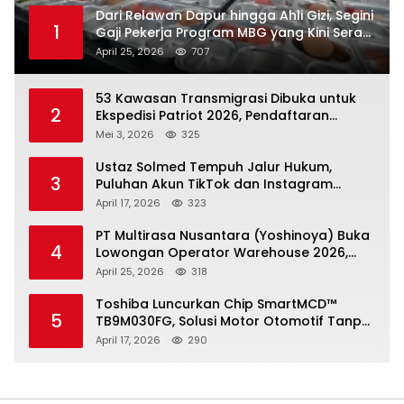
Dari Relawan Dapur hingga Ahli Gizi, Segini
1
Gaji Pekerja Program MBG yang Kini Serap
Hampir Sejuta Tenaga Kerja
April 25, 2026
707
53 Kawasan Transmigrasi Dibuka untuk
2
Ekspedisi Patriot 2026, Pendaftaran
Ditutup 21 Mei
Mei 3, 2026
325
Ustaz Solmed Tempuh Jalur Hukum,
3
Puluhan Akun TikTok dan Instagram
Dilaporkan atas Tuduhan Fitnah
April 17, 2026
323
PT Multirasa Nusantara (Yoshinoya) Buka
4
Lowongan Operator Warehouse 2026,
Penempatan CK Bekasi
April 25, 2026
318
Toshiba Luncurkan Chip SmartMCD™
5
TB9M030FG, Solusi Motor Otomotif Tanpa
Sensor di Kecepatan Nol
April 17, 2026
290