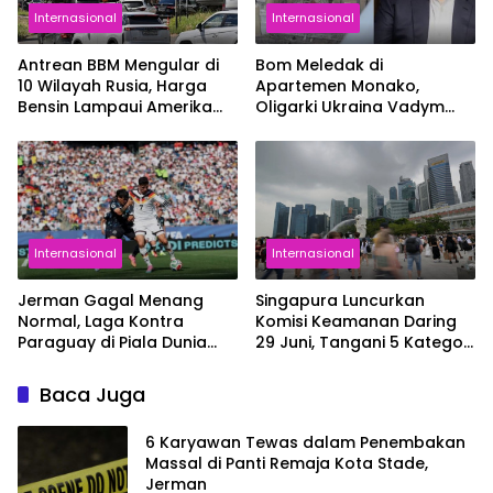
Internasional
Internasional
Antrean BBM Mengular di
Bom Meledak di
10 Wilayah Rusia, Harga
Apartemen Monako,
Bensin Lampaui Amerika
Oligarki Ukraina Vadym
Serikat
Iermolaiev Jadi Korban
Internasional
Internasional
Jerman Gagal Menang
Singapura Luncurkan
Normal, Laga Kontra
Komisi Keamanan Daring
Paraguay di Piala Dunia
29 Juni, Tangani 5 Kategori
2026 Berlanjut ke Babak
Kejahatan Online
Tambahan
Baca Juga
6 Karyawan Tewas dalam Penembakan
Massal di Panti Remaja Kota Stade,
Jerman