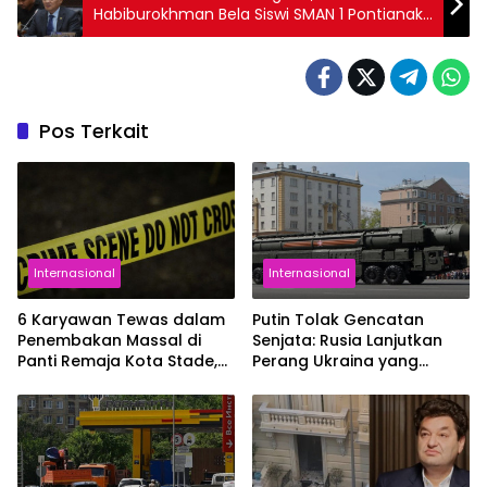
Habiburokhman Bela Siswi SMAN 1 Pontianak
yang Protes Penilaian Tak Adil
Pos Terkait
Internasional
Internasional
6 Karyawan Tewas dalam
Putin Tolak Gencatan
Penembakan Massal di
Senjata: Rusia Lanjutkan
Panti Remaja Kota Stade,
Perang Ukraina yang
Jerman
Sudah Berlangsung 4
Tahun