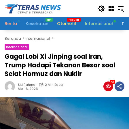
Langsung
ke
konten
Berita
Kesehatan
Otomotif
Internasional
Tek
Beranda
Internasional
Internasional
Gagal Lobi Xi Jinping soal Iran,
Trump Hadapi Tekanan Besar soal
Selat Hormuz dan Nuklir
101
Siti Rahma
2 Min Baca
Mei 16, 2026