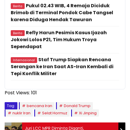
Pukul 02.43 WIB, 4 Remaja Diciduk
Berita
Brimob di Terminal Pondok Cabe Tangsel
karena Diduga Hendak Tawuran
Refly Harun Pesimis Kasus Ijazah
Berita
Jokowi Lolos P21, Tim Hukum Troya
Sependapat
Staf Trump Siapkan Rencana
Internasional
Serangan ke Iran Saat AS-Iran Kembali di
Tepi Konflik Militer
Post Views:
101
Tag:
bencana Iran
Donald Trump
nuklir Iran
Selat Hormuz
Xi Jinping
Juri LCC MPR Diminta Diganti,