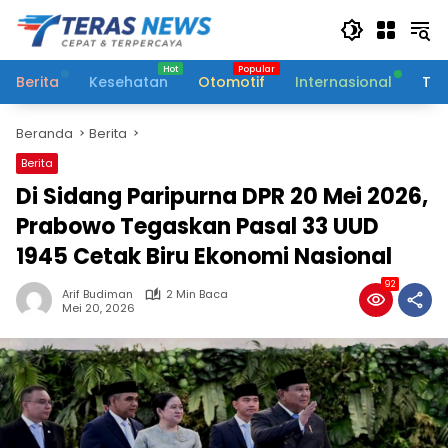
Langsung
ke
konten
Berita
Kesehatan
Otomotif
Internasional
Tek
Beranda
Berita
Berita
Di Sidang Paripurna DPR 20 Mei 2026,
Prabowo Tegaskan Pasal 33 UUD
1945 Cetak Biru Ekonomi Nasional
92
Arif Budiman
2 Min Baca
Mei 20, 2026