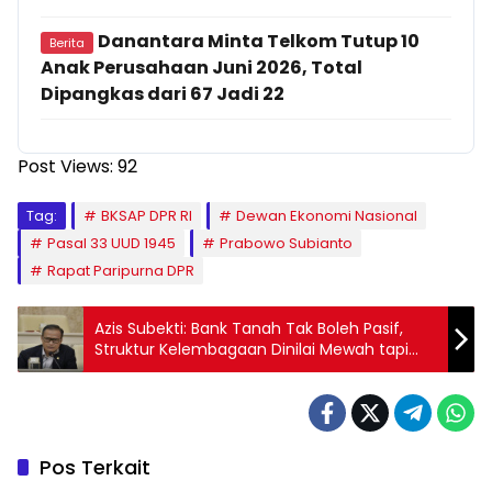
Danantara Minta Telkom Tutup 10
Berita
Anak Perusahaan Juni 2026, Total
Dipangkas dari 67 Jadi 22
Post Views:
92
Tag:
BKSAP DPR RI
Dewan Ekonomi Nasional
Pasal 33 UUD 1945
Prabowo Subianto
Rapat Paripurna DPR
Azis Subekti: Bank Tanah Tak Boleh Pasif,
Struktur Kelembagaan Dinilai Mewah tapi
Tak Aplikatif
Pos Terkait