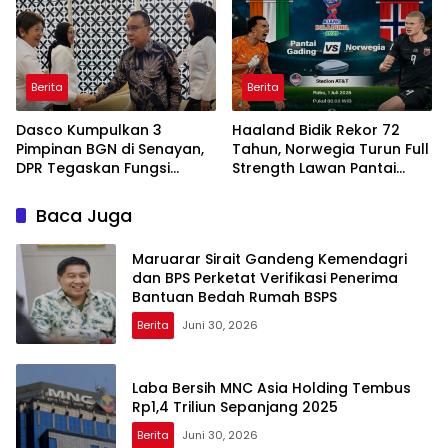
Berita
Berita
Dasco Kumpulkan 3
Haaland Bidik Rekor 72
Pimpinan BGN di Senayan,
Tahun, Norwegia Turun Full
DPR Tegaskan Fungsi
Strength Lawan Pantai
Pengawasan Program MBG
Gading di Dallas
Baca Juga
Maruarar Sirait Gandeng Kemendagri
dan BPS Perketat Verifikasi Penerima
Bantuan Bedah Rumah BSPS
Berita
Juni 30, 2026
Laba Bersih MNC Asia Holding Tembus
Rp1,4 Triliun Sepanjang 2025
Berita
Juni 30, 2026