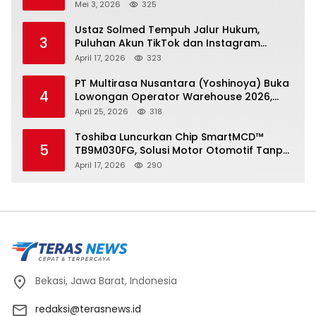
Ditutup 21 Mei
Mei 3, 2026
325
Ustaz Solmed Tempuh Jalur Hukum,
3
Puluhan Akun TikTok dan Instagram
Dilaporkan atas Tuduhan Fitnah
April 17, 2026
323
PT Multirasa Nusantara (Yoshinoya) Buka
4
Lowongan Operator Warehouse 2026,
Penempatan CK Bekasi
April 25, 2026
318
Toshiba Luncurkan Chip SmartMCD™
5
TB9M030FG, Solusi Motor Otomotif Tanpa
Sensor di Kecepatan Nol
April 17, 2026
290
Bekasi, Jawa Barat, Indonesia
redaksi@terasnews.id