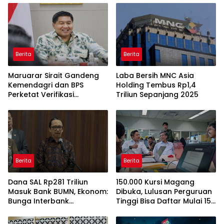
Berita
Berita
Maruarar Sirait Gandeng
Laba Bersih MNC Asia
Kemendagri dan BPS
Holding Tembus Rp1,4
Perketat Verifikasi
Triliun Sepanjang 2025
Penerima Bantuan Bedah
Rumah BSPS
Berita
Berita
Dana SAL Rp281 Triliun
150.000 Kursi Magang
Masuk Bank BUMN, Ekonom:
Dibuka, Lulusan Perguruan
Bunga Interbank
Tinggi Bisa Daftar Mulai 15
Berpotensi Turun
Juli 2026