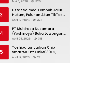
2026, Pendaftaran Ditutup 21
Mei 3, 2026
326
Mei
Ustaz Solmed Tempuh Jalur
3
Hukum, Puluhan Akun TikTok
dan Instagram Dilaporkan
April 17, 2026
323
atas Tuduhan Fitnah
PT Multirasa Nusantara
4
(Yoshinoya) Buka Lowongan
Operator Warehouse 2026,
April 25, 2026
318
Penempatan CK Bekasi
Toshiba Luncurkan Chip
5
SmartMCD™ TB9M030FG,
Solusi Motor Otomotif Tanpa
April 17, 2026
291
Sensor di Kecepatan Nol