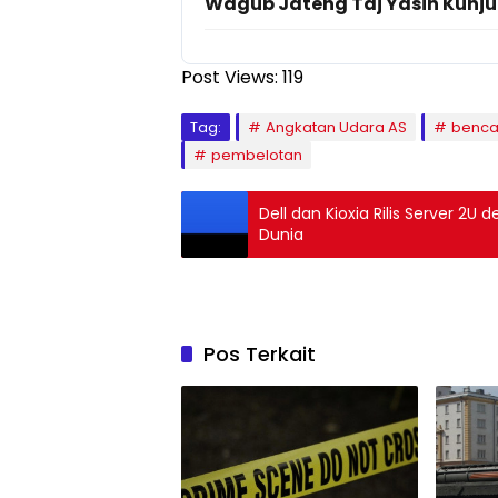
Wagub Jateng Taj Yasin Kunju
Post Views:
119
Tag:
Angkatan Udara AS
benca
pembelotan
Dell dan Kioxia Rilis Server 2U
Dunia
Pos Terkait