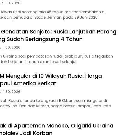
uni 30, 2026
tewas usai seorang pria 45 tahun melepas tembakan di
ahteraan pemuda di Stade, Jerman, pada 29 Juni 2026.
k Gencatan Senjata: Rusia Lanjutkan Perang
ng Sudah Berlangsung 4 Tahun
uni 30, 2026
lan Ukraina soal pembatasan rudal jarak jauh, Rusia tegaskan
ah berjalan 4 tahun akan terus berlanjut.
M Mengular di 10 Wilayah Rusia, Harga
paui Amerika Serikat
uni 30, 2026
ilayah Rusia dilanda kelangkaan BBM, antrean mengular di
ostov-on-Don dan Krimea, harga bensin lampaui rata-rata
k di Apartemen Monako, Oligarki Ukraina
olaiev Jadi Korban