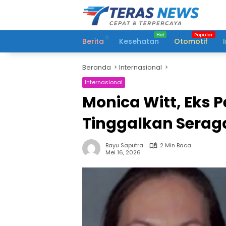
Langsung
ke
konten
Berita
Kesehatan
Otomotif
Beranda
Internasional
Internasional
Monica Witt, Eks 
Tinggalkan Serag
Bayu Saputra
2 Min Baca
Mei 16, 2026