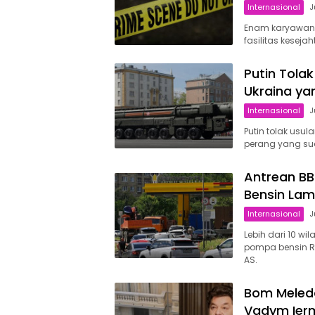
Internasional
J
Enam karyawan 
fasilitas kesej
Putin Tola
Ukraina ya
Internasional
J
Putin tolak usu
perang yang sud
Antrean BB
Bensin Lam
Internasional
J
Lebih dari 10 w
pompa bensin R
AS.
Bom Meleda
Vadym Ierm