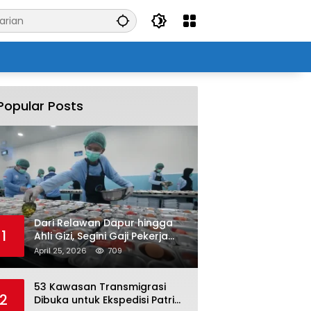
Popular Posts
Dari Relawan Dapur hingga
1
Ahli Gizi, Segini Gaji Pekerja
Program MBG yang Kini Serap
April 25, 2026
709
Hampir Sejuta Tenaga Kerja
53 Kawasan Transmigrasi
2
Dibuka untuk Ekspedisi Patriot