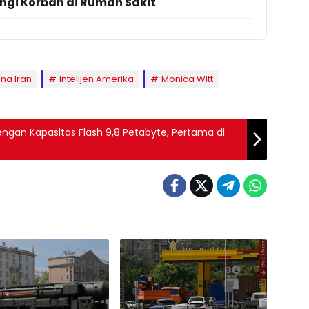
ngi Korban di Rumah Sakit
na Iran
intelijen Amerika
Monica Witt
 dengan Kapasitas Flash 9,8 Petabyte, Pertama di