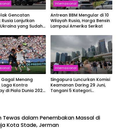
sional
Internasional
olak Gencatan
Antrean BBM Mengular di 10
: Rusia Lanjutkan
Wilayah Rusia, Harga Bensin
 Ukraina yang Sudah
Lampaui Amerika Serikat
gsung 4 Tahun
sional
Internasional
 Gagal Menang
Singapura Luncurkan Komisi
 Laga Kontra
Keamanan Daring 29 Juni,
y di Piala Dunia 2026
Tangani 5 Kategori
ut ke Babak
Kejahatan Online
han
n Tewas dalam Penembakan Massal di
ja Kota Stade, Jerman