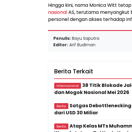
Hingga kini, nama Monica Witt teta
nasional
AS, terutama menyangkut 
personel dengan akses terhadap info
Penulis:
Bayu Saputra
Editor:
Arif Budiman
Berita Terkait
38 Titik Blokade Ja
Internasional
dan Mogok Nasional Mei 2026
Satgas Debottlenecking 
Berita
dari USD 30 Miliar
Atap Kelas MTs Muhamm
Berita