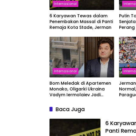
Internasional
Interna
6 Karyawan Tewas dalam
Putin T
Penembakan Massal di Panti
Senjata
Remaja Kota Stade, Jerman
Perang
Berlan
Internasional
Interna
Bom Meledak di Apartemen
Jerman
Monako, Oligarki Ukraina
Normal,
Vadym Iermolaiev Jadi
Paragua
Korban
Berlanj
Tamba
Baca Juga
6 Karyawa
Panti Rema