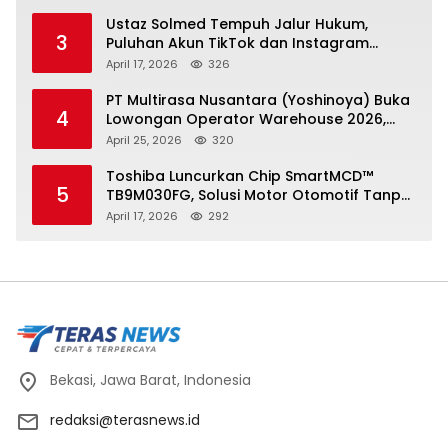
Ustaz Solmed Tempuh Jalur Hukum,
3
Puluhan Akun TikTok dan Instagram
Dilaporkan atas Tuduhan Fitnah
April 17, 2026
326
PT Multirasa Nusantara (Yoshinoya) Buka
4
Lowongan Operator Warehouse 2026,
Penempatan CK Bekasi
April 25, 2026
320
Toshiba Luncurkan Chip SmartMCD™
5
TB9M030FG, Solusi Motor Otomotif Tanpa
Sensor di Kecepatan Nol
April 17, 2026
292
Bekasi, Jawa Barat, Indonesia
redaksi@terasnews.id