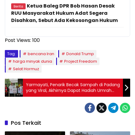
Ketua Baleg DPR Bob Hasan Desak
Berita
RUU Masyarakat Hukum Adat Segera
Disahkan, Sebut Ada Kekosongan Hukum
Post Views:
100
Tag:
bencana Iran
Donald Trump
harga minyak dunia
Project Freedom
Selat Hormuz
Yarmayati, Penarik Becak Sampah di Padang
yang Viral, Akhirnya Dapat Hadiah Umrah
dari Andre Rosiade
Pos Terkait