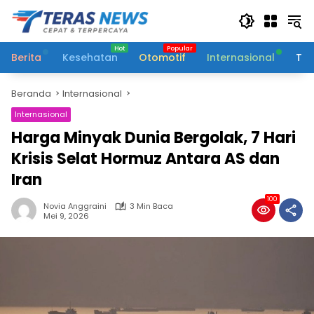
Langsung
ke
konten
Berita
Kesehatan
Otomotif
Internasional
Tek
Beranda
Internasional
Internasional
Harga Minyak Dunia Bergolak, 7 Hari
Krisis Selat Hormuz Antara AS dan
Iran
100
Novia Anggraini
3 Min Baca
Mei 9, 2026