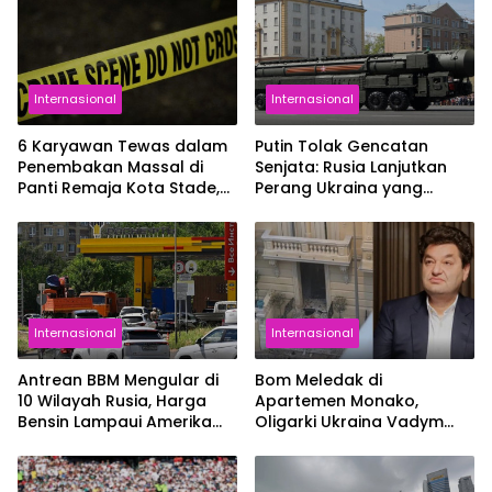
Internasional
Internasional
6 Karyawan Tewas dalam
Putin Tolak Gencatan
Penembakan Massal di
Senjata: Rusia Lanjutkan
Panti Remaja Kota Stade,
Perang Ukraina yang
Jerman
Sudah Berlangsung 4
Tahun
Internasional
Internasional
Antrean BBM Mengular di
Bom Meledak di
10 Wilayah Rusia, Harga
Apartemen Monako,
Bensin Lampaui Amerika
Oligarki Ukraina Vadym
Serikat
Iermolaiev Jadi Korban