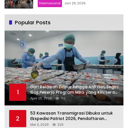
Internasional
Juni 29, 2026
Popular Posts
Dari Relawan Dapur hingga Ahli Gizi, Segini
1
Gaji Pekerja Program MBG yang Kini Serap
Hampir Sejuta Tenaga Kerja
April 25, 2026
712
53 Kawasan Transmigrasi Dibuka untuk
2
Ekspedisi Patriot 2026, Pendaftaran
Ditutup 21 Mei
Mei 3, 2026
329