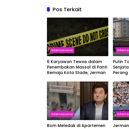
Pos Terkait
Internasional
Interna
6 Karyawan Tewas dalam
Putin T
Penembakan Massal di Panti
Senjata
Remaja Kota Stade, Jerman
Perang
Berlan
Internasional
Interna
Bom Meledak di Apartemen
Jerman