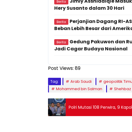
Jimly Asshiddiqie Masuk
Berita
Hery Susanto dalam 30 Hari
Perjanjian Dagang RI-AS
Berita
Beban Lebih Besar dari Amerik
Gedung Pakuwon dan Rum
Berita
Jadi Cagar Budaya Nasional
Post Views:
89
Tag:
Arab Saudi
geopolitik Tim
Mohammed bin Salman
Shehbaz 
Polri Mutasi 108 Perwira, 9 K