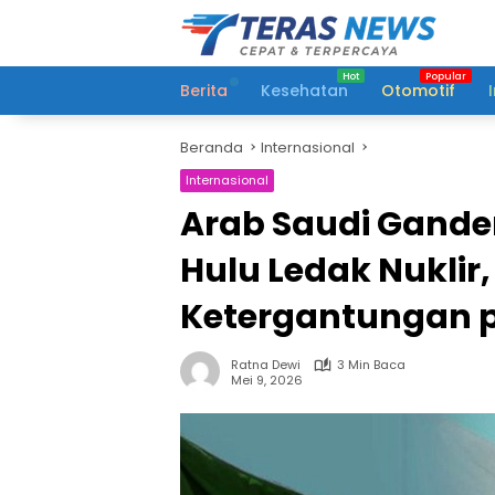
Langsung
ke
konten
Berita
Kesehatan
Otomotif
Beranda
Internasional
Internasional
Arab Saudi Ganden
Hulu Ledak Nuklir
Ketergantungan 
Ratna Dewi
3 Min Baca
Mei 9, 2026