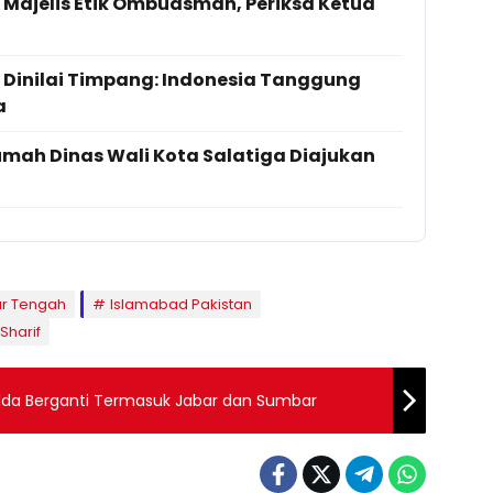
 Majelis Etik Ombudsman, Periksa Ketua
 Dinilai Timpang: Indonesia Tanggung
a
ah Dinas Wali Kota Salatiga Diajukan
ur Tengah
Islamabad Pakistan
Sharif
apolda Berganti Termasuk Jabar dan Sumbar