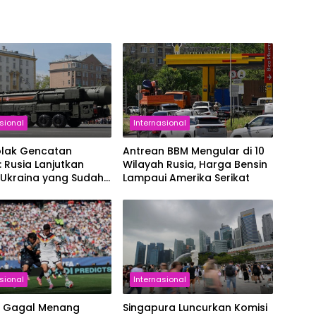
sional
Internasional
olak Gencatan
Antrean BBM Mengular di 10
: Rusia Lanjutkan
Wilayah Rusia, Harga Bensin
 Ukraina yang Sudah
Lampaui Amerika Serikat
gsung 4 Tahun
sional
Internasional
 Gagal Menang
Singapura Luncurkan Komisi