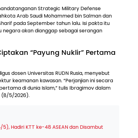
nandatanganan Strategic Military Defense
ahkota Arab Saudi Mohammed bin Salman dan
arif pada September tahun lalu. Isi pakta itu
tu negara akan dianggap sebagai serangan
Ciptakan “Payung Nuklir” Pertama
aligus dosen Universitas RUDN Rusia, menyebut
tektur keamanan kawasan. “Perjanjian ini secara
pertama di dunia Islam,” tulis Ibragimov dalam
t (8/5/2026).
/5), Hadiri KTT ke-48 ASEAN dan Disambut