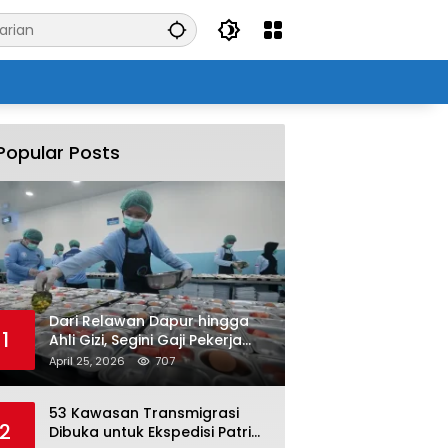
Popular Posts
Dari Relawan Dapur hingga
1
Ahli Gizi, Segini Gaji Pekerja
Program MBG yang Kini Serap
April 25, 2026
707
Hampir Sejuta Tenaga Kerja
53 Kawasan Transmigrasi
2
Dibuka untuk Ekspedisi Patriot