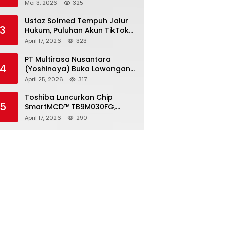
2026, Pendaftaran Ditutup 21
Mei 3, 2026
325
Mei
Ustaz Solmed Tempuh Jalur
3
Hukum, Puluhan Akun TikTok
dan Instagram Dilaporkan
April 17, 2026
323
atas Tuduhan Fitnah
PT Multirasa Nusantara
4
(Yoshinoya) Buka Lowongan
Operator Warehouse 2026,
April 25, 2026
317
Penempatan CK Bekasi
Toshiba Luncurkan Chip
5
SmartMCD™ TB9M030FG,
Solusi Motor Otomotif Tanpa
April 17, 2026
290
Sensor di Kecepatan Nol