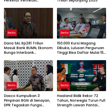
Perketat Verifikasi
Triliun Sepanjang 2025
Penerima Bantuan Bedah
Rumah BSPS
Berita
Berita
Dana SAL Rp281 Triliun
150.000 Kursi Magang
Masuk Bank BUMN, Ekonom:
Dibuka, Lulusan Perguruan
Bunga Interbank
Tinggi Bisa Daftar Mulai 15
Berpotensi Turun
Juli 2026
Berita
Berita
Dasco Kumpulkan 3
Haaland Bidik Rekor 72
Pimpinan BGN di Senayan,
Tahun, Norwegia Turun Full
DPR Tegaskan Fungsi
Strength Lawan Pantai
Pengawasan Program MBG
Gading di Dallas