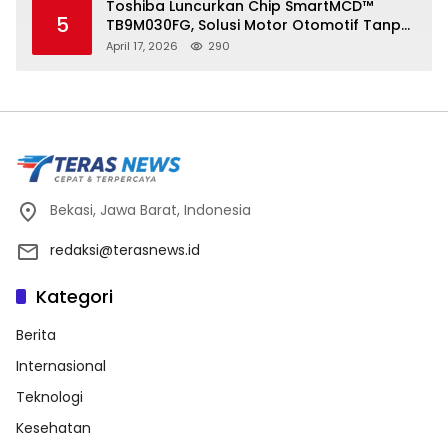
Toshiba Luncurkan Chip SmartMCD™
5
TB9M030FG, Solusi Motor Otomotif Tanpa
Sensor di Kecepatan Nol
April 17, 2026
290
Bekasi, Jawa Barat, Indonesia
redaksi@terasnews.id
Kategori
Berita
Internasional
Teknologi
Kesehatan