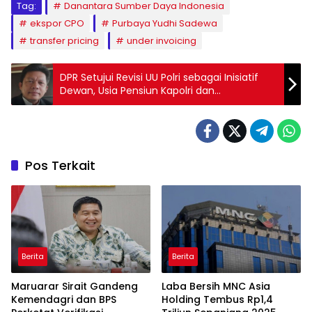
Tag:
Danantara Sumber Daya Indonesia
ekspor CPO
Purbaya Yudhi Sadewa
transfer pricing
under invoicing
DPR Setujui Revisi UU Polri sebagai Inisiatif
Dewan, Usia Pensiun Kapolri dan
Penempatan Polisi di Kementerian Masuk
Pembahasan
Pos Terkait
Berita
Berita
Maruarar Sirait Gandeng
Laba Bersih MNC Asia
Kemendagri dan BPS
Holding Tembus Rp1,4