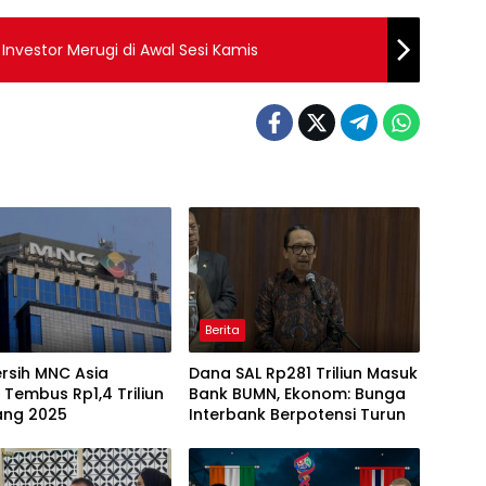
, Investor Merugi di Awal Sesi Kamis
Berita
rsih MNC Asia
Dana SAL Rp281 Triliun Masuk
 Tembus Rp1,4 Triliun
Bank BUMN, Ekonom: Bunga
ang 2025
Interbank Berpotensi Turun