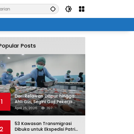
Popular Posts
Dari Relawan Dapur hingga
1
Ahli Gizi, Segini Gaji Pekerja
Program MBG yang Kini Serap
April 25, 2026
707
Hampir Sejuta Tenaga Kerja
53 Kawasan Transmigrasi
2
Dibuka untuk Ekspedisi Patriot