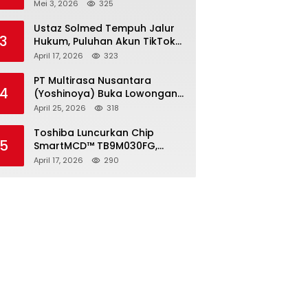
2026, Pendaftaran Ditutup 21
Mei 3, 2026
325
Mei
Ustaz Solmed Tempuh Jalur
3
Hukum, Puluhan Akun TikTok
dan Instagram Dilaporkan
April 17, 2026
323
atas Tuduhan Fitnah
PT Multirasa Nusantara
4
(Yoshinoya) Buka Lowongan
Operator Warehouse 2026,
April 25, 2026
318
Penempatan CK Bekasi
Toshiba Luncurkan Chip
5
SmartMCD™ TB9M030FG,
Solusi Motor Otomotif Tanpa
April 17, 2026
290
Sensor di Kecepatan Nol