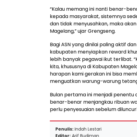
“Kalau memang ini nanti benar-be
kepada masyarakat, sistemnya sede
dan tidak menyusahkan, maka akan 
Magelang,” ujar Grengseng.
Bagi ASN yang dinilai paling aktif 
kabupaten menyiapkan reward khusu
lebih banyak pegawai ikut terlibat
kita, khususnya di Kabupaten Magel
harapan kami gerakan ini bisa memb
menguatkan warung-warung tetangg
Bulan pertama ini menjadi penentu
benar-benar menjangkau ribuan war
perlu penyesuaian sebelum diluncurk
Penulis:
Indah Lestari
Editor:
Arif Budiman