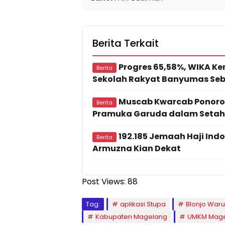
Berita Terkait
Progres 65,58%, WIKA Ke
Berita
Sekolah Rakyat Banyumas Seb
Muscab Kwarcab Ponorog
Berita
Pramuka Garuda dalam Seta
192.185 Jemaah Haji Ind
Berita
Armuzna Kian Dekat
Post Views:
88
Tag:
aplikasi Stupa
Blonjo War
Kabupaten Magelang
UMKM Mag