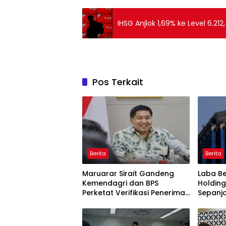
IHSG Anjlok 1,69% ke Level 6.212
Pos Terkait
Berita
Berita
Maruarar Sirait Gandeng
Laba Be
Kemendagri dan BPS
Holding
Perketat Verifikasi Penerima
Sepanj
Bantuan Bedah Rumah BSPS