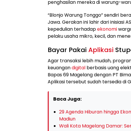
penghasilan mereka di warung-warun
“Blonjo Warung Tonggo” sendiri ber
Jawa. Gerakan ini lahir dari inisia
kepedulian terhadap
ekonomi
warga
pelaku usaha mikro, kecil, dan men
Bayar Pakai
Aplikasi
Stup
Agar transaksi lebih mudah, program
keuangan
digital
berbasis uang elekt
Bapas 69 Magelang dengan PT Bimasa
Aplikasi tersebut sudah tersedia di
Baca Juga:
29 Agenda Hiburan hingga Ekono
Madiun
Wali Kota Magelang Damar: Ser