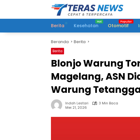
Langsung
ke
konten
Berita
Kesehatan
Otomotif
Beranda
Berita
Berita
Blonjo Warung To
Magelang, ASN Did
Warung Tetangga 
Indah Lestari
3 Min Baca
Mei 21, 2026