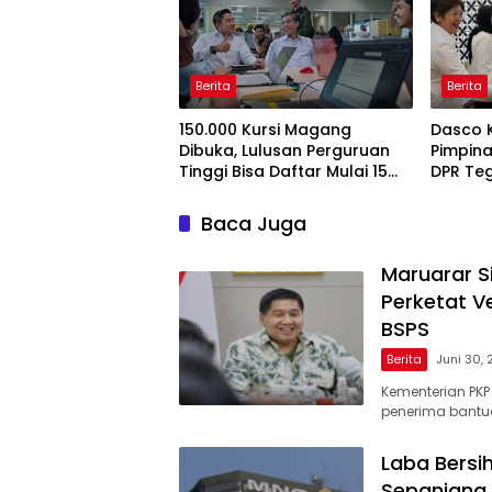
Berita
Berita
150.000 Kursi Magang
Dasco 
Dibuka, Lulusan Perguruan
Pimpina
Tinggi Bisa Daftar Mulai 15
DPR Te
Juli 2026
Pengaw
Baca Juga
Maruarar S
Perketat V
BSPS
Berita
Juni 30,
Kementerian PKP
penerima bantua
Laba Bersi
Sepanjang