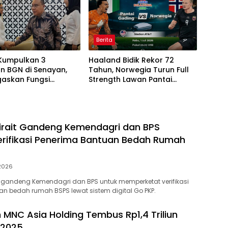
Berita
Kumpulkan 3
Haaland Bidik Rekor 72
n BGN di Senayan,
Tahun, Norwegia Turun Full
gaskan Fungsi
Strength Lawan Pantai
asan Program MBG
Gading di Dallas
irait Gandeng Kemendagri dan BPS
erifikasi Penerima Bantuan Bedah Rumah
 2026
 gandeng Kemendagri dan BPS untuk memperketat verifikasi
n bedah rumah BSPS lewat sistem digital Go PKP.
h MNC Asia Holding Tembus Rp1,4 Triliun
 2025