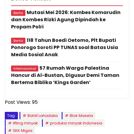
Mutasi Mei 2026: Kombes Komarudin
Berita
dan Kombes Rizki Agung Dipindah ke
Propam Polri
118 Tahun Boedi Oetomo, Plt Bupati
Berita
Ponorogo Soroti PP TUNAS soal Batas Usia
Media Sosial Anak
57 Rumah Warga Palestina
Internasional
Hancur di Al-Bustan, Digusur Demi Taman
Bertema Biblika ‘Kings Garden’
Post Views:
95
Tag:
Bahlil Lahadalia
Blok Masela
lifting minyak
produksi minyak Indonesia
SKK Migas