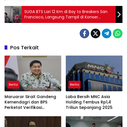
SUGA BTS Lari 12 Km di Bay to Breakers San
Francisco, Langsung Tampil di Konser
Stanford Hari yang Sama
Pos Terkait
Berita
Berita
Maruarar Sirait Gandeng
Laba Bersih MNC Asia
Kemendagri dan BPS
Holding Tembus Rp1,4
Perketat Verifikasi
Triliun Sepanjang 2025
Penerima Bantuan Bedah
Rumah BSPS