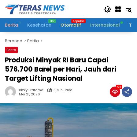
Langsung
ke
konten
Berita
Kesehatan
Otomotif
Internasional
Tek
Beranda
Berita
Berita
Produksi Minyak RI Baru Capai
576.700 Barel per Hari, Jauh dari
Target Lifting Nasional
95
Rizky Pratama
3 Min Baca
Mei 21, 2026