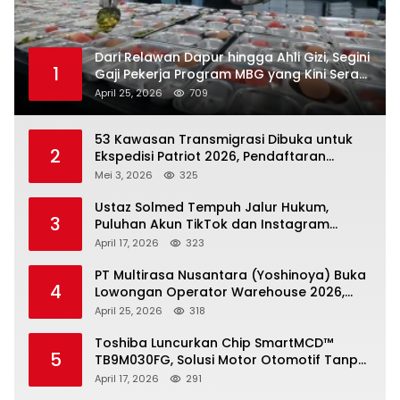
Dari Relawan Dapur hingga Ahli Gizi, Segini
1
Gaji Pekerja Program MBG yang Kini Serap
Hampir Sejuta Tenaga Kerja
April 25, 2026
709
53 Kawasan Transmigrasi Dibuka untuk
2
Ekspedisi Patriot 2026, Pendaftaran
Ditutup 21 Mei
Mei 3, 2026
325
Ustaz Solmed Tempuh Jalur Hukum,
3
Puluhan Akun TikTok dan Instagram
Dilaporkan atas Tuduhan Fitnah
April 17, 2026
323
PT Multirasa Nusantara (Yoshinoya) Buka
4
Lowongan Operator Warehouse 2026,
Penempatan CK Bekasi
April 25, 2026
318
Toshiba Luncurkan Chip SmartMCD™
5
TB9M030FG, Solusi Motor Otomotif Tanpa
Sensor di Kecepatan Nol
April 17, 2026
291