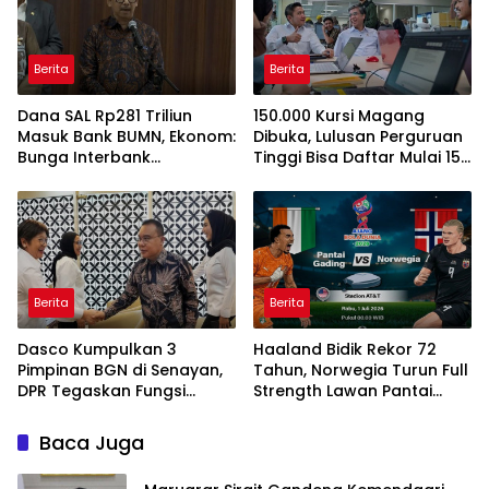
Berita
Berita
Dana SAL Rp281 Triliun
150.000 Kursi Magang
Masuk Bank BUMN, Ekonom:
Dibuka, Lulusan Perguruan
Bunga Interbank
Tinggi Bisa Daftar Mulai 15
Berpotensi Turun
Juli 2026
Berita
Berita
Dasco Kumpulkan 3
Haaland Bidik Rekor 72
Pimpinan BGN di Senayan,
Tahun, Norwegia Turun Full
DPR Tegaskan Fungsi
Strength Lawan Pantai
Pengawasan Program MBG
Gading di Dallas
Baca Juga