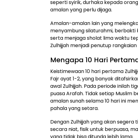
seperti syirik, durhaka kepada oran
amalan yang perlu dijaga.
Amalan-amalan lain yang melengkapi
menyambung silaturahmi, berbakti k
serta menjaga sholat lima waktu tep
Zulhijjah menjadi penutup rangkaian 
Mengapa 10 Hari Pertama 
Keistimewaan 10 hari pertama Zulhij
Fajr ayat 1-2, yang banyak ditafsir
awal Zulhijjah. Pada periode inilah t
puasa Arafah. Tidak setiap Muslim 
amalan sunah selama 10 hari ini me
pahala yang setara.
Dengan Zulhijjah yang akan segera t
secara niat, fisik untuk berpuasa, m
yang tidak bisa ditunda lebih lama.