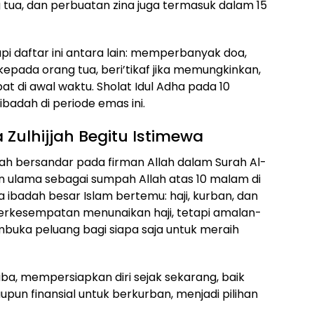
g tua, dan perbuatan zina juga termasuk dalam 15
 daftar ini antara lain: memperbanyak doa,
epada orang tua, beri’tikaf jika memungkinkan,
at di awal waktu. Sholat Idul Adha pada 10
ibadah di periode emas ini.
Zulhijjah Begitu Istimewa
jah bersandar pada firman Allah dalam Surah Al-
kan ulama sebagai sumpah Allah atas 10 malam di
iga ibadah besar Islam bertemu: haji, kurban, dan
berkesempatan menunaikan haji, tetapi amalan-
mbuka peluang bagi siapa saja untuk meraih
iba, mempersiapkan diri sejak sekarang, baik
aupun finansial untuk berkurban, menjadi pilihan