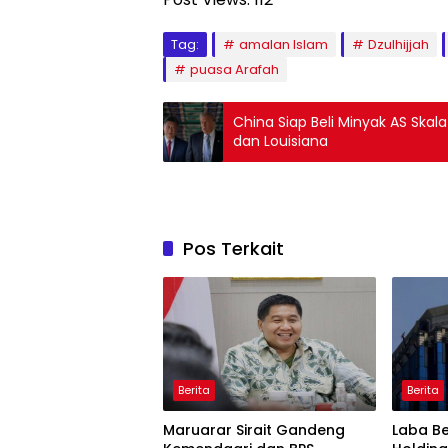
Tag:
amalan Islam
Dzulhijjah
puasa Arafah
China Siap Beli Minyak AS Ska
dan Louisiana
Pos Terkait
Berita
Berita
Maruarar Sirait Gandeng
Laba Be