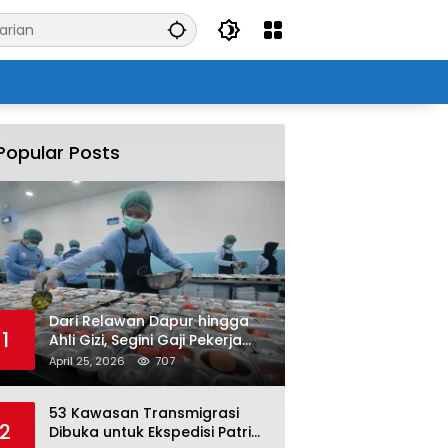
Popular Posts
Dari Relawan Dapur hingga
1
Ahli Gizi, Segini Gaji Pekerja
Program MBG yang Kini Serap
April 25, 2026
707
Hampir Sejuta Tenaga Kerja
53 Kawasan Transmigrasi
2
Dibuka untuk Ekspedisi Patriot