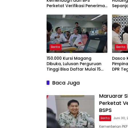
Kemendagri dan BPS
Holding
Perketat Verifikasi Penerima
Sepanj
Bantuan Bedah Rumah BSPS
Berita
Berita
150.000 Kursi Magang
Dasco 
Dibuka, Lulusan Perguruan
Pimpina
Tinggi Bisa Daftar Mulai 15
DPR Te
Juli 2026
Pengaw
Baca Juga
Maruarar S
Perketat V
BSPS
Berita
Juni 30,
Kementerian PKP