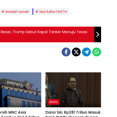
ibadah sunah
Idul Adha 1447 H
la Besar, Trump Sebut Kapal Tanker Menuju Texas
Berita
rsih MNC Asia
Dana SAL Rp281 Triliun Masuk