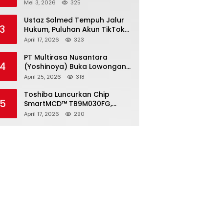
2026, Pendaftaran Ditutup 21
Mei 3, 2026
325
Mei
Ustaz Solmed Tempuh Jalur
3
Hukum, Puluhan Akun TikTok
dan Instagram Dilaporkan
April 17, 2026
323
atas Tuduhan Fitnah
PT Multirasa Nusantara
4
(Yoshinoya) Buka Lowongan
Operator Warehouse 2026,
April 25, 2026
318
Penempatan CK Bekasi
Toshiba Luncurkan Chip
5
SmartMCD™ TB9M030FG,
Solusi Motor Otomotif Tanpa
April 17, 2026
290
Sensor di Kecepatan Nol