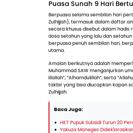
Puasa Sunah 9 Hari Bert
Berpuasa selama sembilan hari perta
Zulhijjah), termasuk dalam daftar a
secara khusus disebut dalam hadis
dosa setahun yang lalu dan setahu
berpuasa penuh sembilan hari, berp
utama.
Amalan berikutnya adalah memperbany
Muhammad SAW menganjurkan umat
illallah”, “Alhamdulillah”, serta “Alla
takbir yang bisa diucapkan kapan sa
Zulhijjah.
Baca Juga:
HET Pupuk Subsidi Turun 20 Perse
Yakuza Maneges Dideklarasikan 