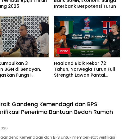
 Tembus Rp1,4 Triliun
Bank BUMN, Ekonom: Bunga
ang 2025
Interbank Berpotensi Turun
Berita
Kumpulkan 3
Haaland Bidik Rekor 72
n BGN di Senayan,
Tahun, Norwegia Turun Full
gaskan Fungsi
Strength Lawan Pantai
asan Program MBG
Gading di Dallas
irait Gandeng Kemendagri dan BPS
erifikasi Penerima Bantuan Bedah Rumah
 2026
 gandeng Kemendagri dan BPS untuk memperketat verifikasi