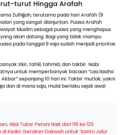
urut-turut Hingga Arafah
ma Zulhijjah, terutama pada hari Arafah (9
malan yang sangat dianjurkan. Puasa Arafah
 riwayat Muslim sebagai puasa yang menghapus
n yang akan datang. Bagi yang tidak mampu
uasa pada tanggal 9 saja sudah menjadi prioritas
ak zikir, tahlil, tahmid, dan takbir. Nabi
nya untuk memperbanyak bacaan “Laa ilaaha
hu Akbar” sepanjang 10 hari ini. Takbir mutlak, yakni
ja dan di mana saja, mulai berlaku sejak awal
n, Nilai Tukar Petani Naik dari 116 ke 125
di Kediri: Gerakan Dakwah untuk ‘Santri Jalur