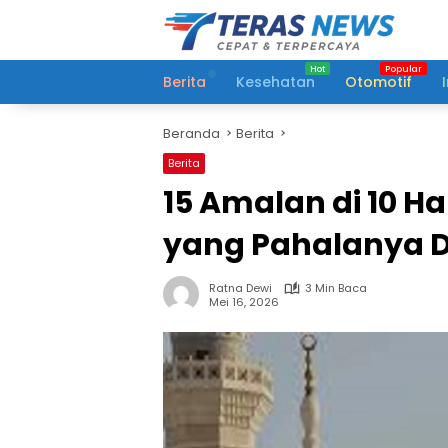
Langsung
ke
konten
Berita
Kesehatan
Otomotif
Beranda
Berita
Berita
15 Amalan di 10 Ha
yang Pahalanya Di
Ratna Dewi
3 Min Baca
Mei 16, 2026