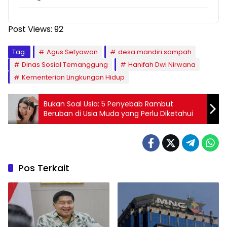
Post Views:
92
Tag:
Agus Setyawan
desa mandiri sampah
Dinas Sosial Temanggung
Hanifah Dwi Nirwana
Kementerian Lingkungan Hidup
Bukan Soal Usia: 5 Penyebab Rambut
Beruban di Usia Muda yang Perlu Diketahui
Pos Terkait