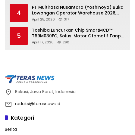
PT Multirasa Nusantara (Yoshinoya) Buka
4
Lowongan Operator Warehouse 2026,
Penempatan CK Bekasi
April 25, 2026
317
Toshiba Luncurkan Chip SmartMCD™
5
TB9M030FG, Solusi Motor Otomotif Tanpa
Sensor di Kecepatan Nol
April 17, 2026
290
Bekasi, Jawa Barat, Indonesia
redaksi@terasnews.id
Kategori
Berita