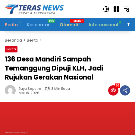
Langsung
ke
konten
Berita
Kesehatan
Otomotif
Internasional
Tek
Beranda
Berita
Berita
136 Desa Mandiri Sampah
Temanggung Dipuji KLH, Jadi
Rujukan Gerakan Nasional
92
Bayu Saputra
3 Min Baca
Mei 18, 2026