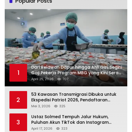
Popular Posts
Dari Relawan Dapur hingga Ahli Gizi, Segini
1
Gaji Pekerja Program MBG yang Kini Serap
Hampir Sejuta Tenaga Kerja
April 25, 2026
707
53 Kawasan Transmigrasi Dibuka untuk
2
Ekspedisi Patriot 2026, Pendaftaran
Ditutup 21 Mei
Mei 3, 2026
325
Ustaz Solmed Tempuh Jalur Hukum,
3
Puluhan Akun TikTok dan Instagram
Dilaporkan atas Tuduhan Fitnah
April 17, 2026
323