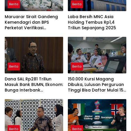
Berita
Berita
Maruarar Sirait Gandeng
Laba Bersih MNC Asia
Kemendagri dan BPS
Holding Tembus Rp1,4
Perketat Verifikasi
Triliun Sepanjang 2025
Penerima Bantuan Bedah
Rumah BSPS
Berita
Berita
Dana SAL Rp281 Triliun
150.000 Kursi Magang
Masuk Bank BUMN, Ekonom:
Dibuka, Lulusan Perguruan
Bunga Interbank
Tinggi Bisa Daftar Mulai 15
Berpotensi Turun
Juli 2026
Berita
Berita