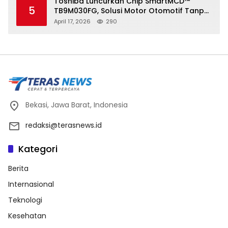
Toshiba Luncurkan Chip SmartMCD™
5
TB9M030FG, Solusi Motor Otomotif Tanpa
Sensor di Kecepatan Nol
April 17, 2026
290
Bekasi, Jawa Barat, Indonesia
redaksi@terasnews.id
Kategori
Berita
Internasional
Teknologi
Kesehatan