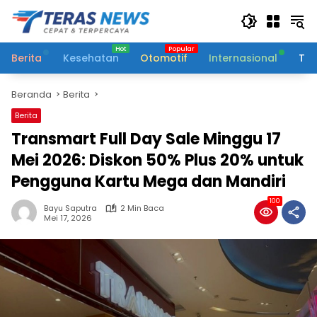
Langsung
ke
konten
Berita
Kesehatan
Otomotif
Internasional
Tek
Beranda
Berita
Berita
Transmart Full Day Sale Minggu 17
Mei 2026: Diskon 50% Plus 20% untuk
Pengguna Kartu Mega dan Mandiri
100
Bayu Saputra
2 Min Baca
Mei 17, 2026