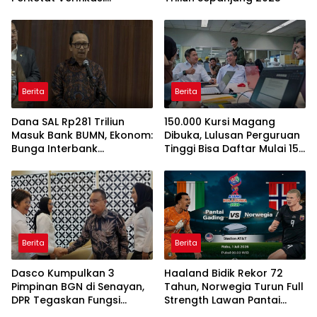
Penerima Bantuan Bedah
Rumah BSPS
Berita
Berita
Dana SAL Rp281 Triliun
150.000 Kursi Magang
Masuk Bank BUMN, Ekonom:
Dibuka, Lulusan Perguruan
Bunga Interbank
Tinggi Bisa Daftar Mulai 15
Berpotensi Turun
Juli 2026
Berita
Berita
Dasco Kumpulkan 3
Haaland Bidik Rekor 72
Pimpinan BGN di Senayan,
Tahun, Norwegia Turun Full
DPR Tegaskan Fungsi
Strength Lawan Pantai
Pengawasan Program MBG
Gading di Dallas