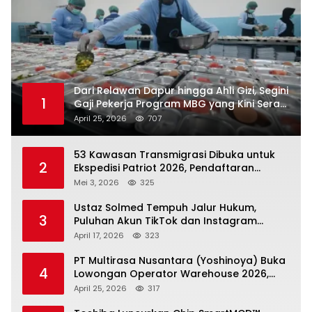
Dari Relawan Dapur hingga Ahli Gizi, Segini
1
Gaji Pekerja Program MBG yang Kini Serap
Hampir Sejuta Tenaga Kerja
April 25, 2026
707
53 Kawasan Transmigrasi Dibuka untuk
2
Ekspedisi Patriot 2026, Pendaftaran
Ditutup 21 Mei
Mei 3, 2026
325
Ustaz Solmed Tempuh Jalur Hukum,
3
Puluhan Akun TikTok dan Instagram
Dilaporkan atas Tuduhan Fitnah
April 17, 2026
323
PT Multirasa Nusantara (Yoshinoya) Buka
4
Lowongan Operator Warehouse 2026,
Penempatan CK Bekasi
April 25, 2026
317