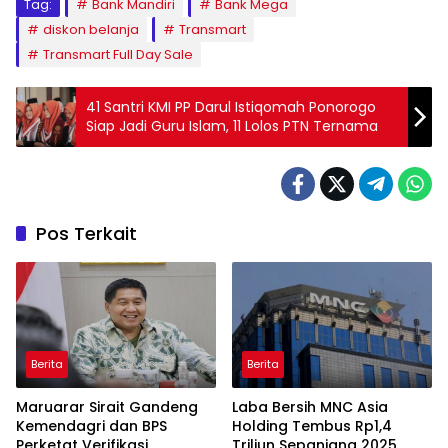
Tag:
Bank Mandiri
Bank Mega
diskon belanja
Transmart
Transmart Full Day Sale
41 Santri KMI PP Darul Istiqomah Ponorogo
Siap Jadi Guru Islam, 11 Lolos PTN Ternama
Pos Terkait
Berita
Berita
Maruarar Sirait Gandeng
Laba Bersih MNC Asia
Kemendagri dan BPS
Holding Tembus Rp1,4
Perketat Verifikasi
Triliun Sepanjang 2025