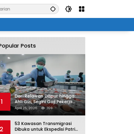
Popular Posts
Dari Relawan Dapur hingga
1
Ahli Gizi, Segini Gaji Pekerja
Program MBG yang Kini Serap
April 25, 2026
709
Hampir Sejuta Tenaga Kerja
53 Kawasan Transmigrasi
2
Dibuka untuk Ekspedisi Patriot