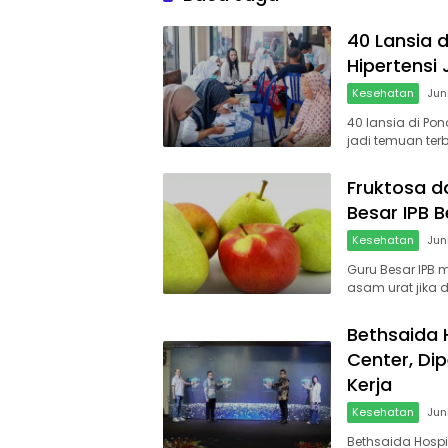
40 Lansia d
Hipertensi
Kesehatan
Jun
40 lansia di Pon
jadi temuan terb
Fruktosa d
Besar IPB B
Kesehatan
Jun
Guru Besar IPB
asam urat jika 
Bethsaida 
Center, Di
Kerja
Kesehatan
Jun
Bethsaida Hosp