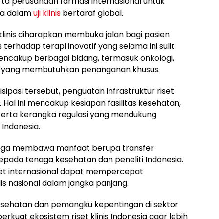
erta perusahaan farmasi internasional untuk
ia dalam
uji klinis
bertaraf global.
 klinis diharapkan membuka jalan bagi pasien
erhadap terapi inovatif yang selama ini sulit
mencakup berbagai bidang, termasuk onkologi,
dis yang membutuhkan penanganan khusus.
pasi tersebut, penguatan infrastruktur riset
n. Hal ini mencakup kesiapan fasilitas kesehatan,
serta kerangka regulasi yang mendukung
i Indonesia.
is juga membawa manfaat berupa transfer
pada tenaga kesehatan dan peneliti Indonesia.
iset internasional dapat mempercepat
s nasional dalam jangka panjang.
 kesehatan dan pemangku kepentingan di sektor
rkuat ekosistem riset klinis Indonesia agar lebih