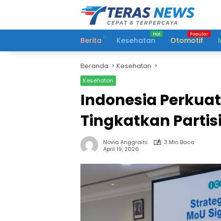
Langsung
ke
konten
Berita
Kesehatan
Otomotif
Beranda
Kesehatan
Kesehatan
Indonesia Perkuat
Tingkatkan Partisi
Novia Anggraini
3 Min Baca
April 19, 2026