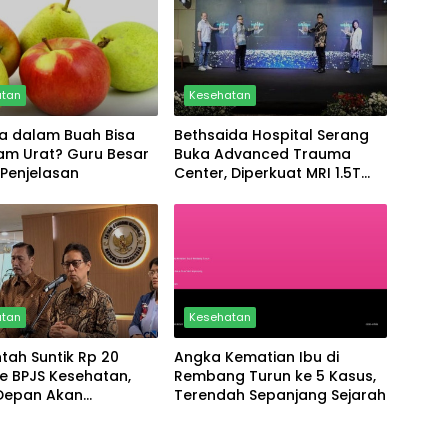
atan
Kesehatan
sa dalam Buah Bisa
Bethsaida Hospital Serang
am Urat? Guru Besar
Buka Advanced Trauma
i Penjelasan
Center, Diperkuat MRI 1.5T
untuk Tangani Kecelakaan
Kerja
atan
Kesehatan
tah Suntik Rp 20
Angka Kematian Ibu di
 ke BPJS Kesehatan,
Rembang Turun ke 5 Kasus,
Depan Akan
Terendah Sepanjang Sejarah
ah Lagi