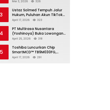
2026, Pendaftaran Ditutup 21
Mei 3, 2026
326
Mei
Ustaz Solmed Tempuh Jalur
3
Hukum, Puluhan Akun TikTok
dan Instagram Dilaporkan
April 17, 2026
323
atas Tuduhan Fitnah
PT Multirasa Nusantara
4
(Yoshinoya) Buka Lowongan
Operator Warehouse 2026,
April 25, 2026
318
Penempatan CK Bekasi
Toshiba Luncurkan Chip
5
SmartMCD™ TB9M030FG,
Solusi Motor Otomotif Tanpa
April 17, 2026
291
Sensor di Kecepatan Nol