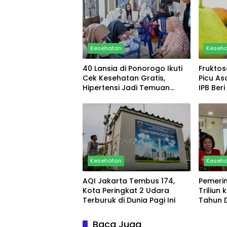
Kesehatan
Keseh
40 Lansia di Ponorogo Ikuti
Frukto
Cek Kesehatan Gratis,
Picu As
Hipertensi Jadi Temuan
IPB Ber
Terbanyak
Kesehatan
Keseh
AQI Jakarta Tembus 174,
Pemerin
Kota Peringkat 2 Udara
Triliun
Terburuk di Dunia Pagi Ini
Tahun 
Ditamb
Baca Juga