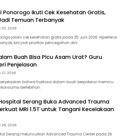
i Ponorogo Ikuti Cek Kesehatan Gratis,
 Jadi Temuan Terbanyak
i 30, 2026
orogo jalani cek kesehatan gratis pada 25 Juni 2026. Hipertensi
anyak, kini jadi prioritas pencegahan dini.
alam Buah Bisa Picu Asam Urat? Guru
eri Penjelasan
i 27, 2026
 menjelaskan bahwa fruktosa dalam buah berpotensi memicu
dikonsumsi berlebihan.
Hospital Serang Buka Advanced Trauma
perkuat MRI 1.5T untuk Tangani Kecelakaan
i 26, 2026
ital Serang meluncurkan Advanced Trauma Center pada 26