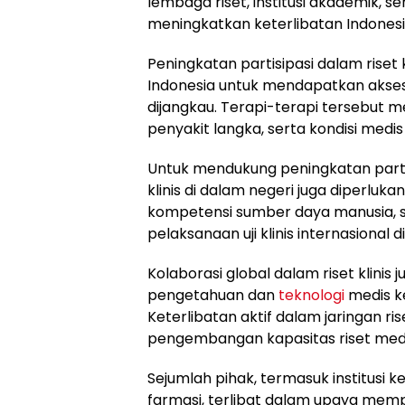
lembaga riset, institusi akademik, s
meningkatkan keterlibatan Indones
Peningkatan partisipasi dalam riset
Indonesia untuk mendapatkan akses t
dijangkau. Terapi-terapi tersebut 
penyakit langka, serta kondisi me
Untuk mendukung peningkatan partisi
klinis di dalam negeri juga diperluka
kompetensi sumber daya manusia, 
pelaksanaan uji klinis internasional d
Kolaborasi global dalam riset klin
pengetahuan dan
teknologi
medis ke
Keterlibatan aktif dalam jaringan r
pengembangan kapasitas riset medi
Sejumlah pihak, termasuk institusi
farmasi, terlibat dalam upaya mempe