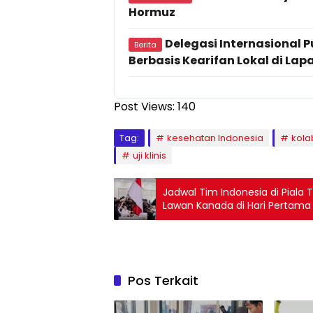
Hormuz
Delegasi Internasional 
Berita
Berbasis Kearifan Lokal di Lapa
Post Views:
140
Tag:
kesehatan Indonesia
kola
uji klinis
Jadwal Tim Indonesia di Piala 
Lawan Kanada di Hari Pertama
Pos Terkait