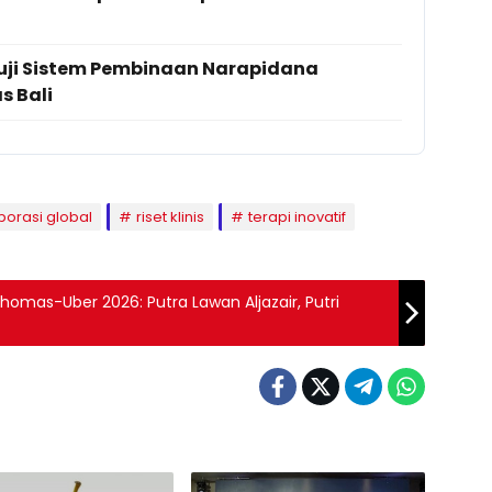
Puji Sistem Pembinaan Narapidana
s Bali
borasi global
riset klinis
terapi inovatif
Thomas-Uber 2026: Putra Lawan Aljazair, Putri