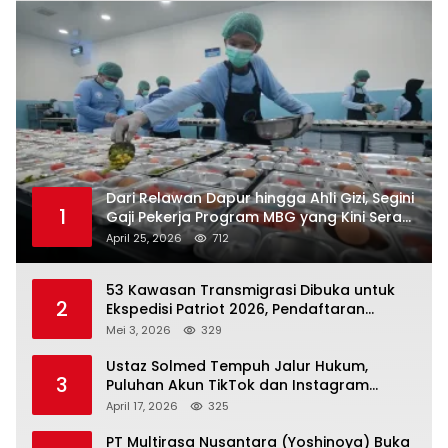
Dari Relawan Dapur hingga Ahli Gizi, Segini
1
Gaji Pekerja Program MBG yang Kini Serap
Hampir Sejuta Tenaga Kerja
April 25, 2026
712
53 Kawasan Transmigrasi Dibuka untuk
2
Ekspedisi Patriot 2026, Pendaftaran
Ditutup 21 Mei
Mei 3, 2026
329
Ustaz Solmed Tempuh Jalur Hukum,
3
Puluhan Akun TikTok dan Instagram
Dilaporkan atas Tuduhan Fitnah
April 17, 2026
325
PT Multirasa Nusantara (Yoshinoya) Buka