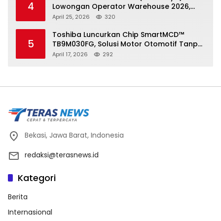
4
Lowongan Operator Warehouse 2026,
Penempatan CK Bekasi
April 25, 2026
320
Toshiba Luncurkan Chip SmartMCD™
5
TB9M030FG, Solusi Motor Otomotif Tanpa
Sensor di Kecepatan Nol
April 17, 2026
292
Bekasi, Jawa Barat, Indonesia
redaksi@terasnews.id
Kategori
Berita
Internasional