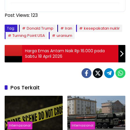
Post Views:
123
Tag:
Donald Trump
Iran
kesepakatan nuklir
Turning Point USA
uranium
Harga Emas Antam Naik Rp 16.000 pada
Sabtu 18 April 2026
Pos Terkait
Internasional
Internasional