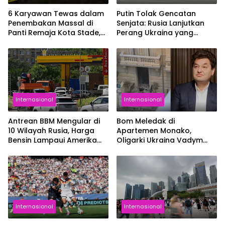
6 Karyawan Tewas dalam
Putin Tolak Gencatan
Penembakan Massal di
Senjata: Rusia Lanjutkan
Panti Remaja Kota Stade,
Perang Ukraina yang
Jerman
Sudah Berlangsung 4
Tahun
Internasional
Internasional
Antrean BBM Mengular di
Bom Meledak di
10 Wilayah Rusia, Harga
Apartemen Monako,
Bensin Lampaui Amerika
Oligarki Ukraina Vadym
Serikat
Iermolaiev Jadi Korban
Internasional
Internasional