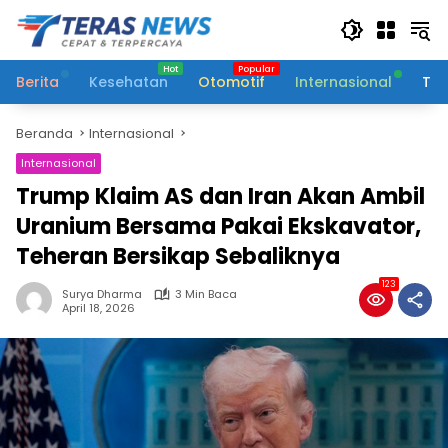
Langsung
ke
konten
Berita
Kesehatan
Otomotif
Internasional
Tek
Beranda
Internasional
Internasional
Trump Klaim AS dan Iran Akan Ambil
Uranium Bersama Pakai Ekskavator,
Teheran Bersikap Sebaliknya
123
Surya Dharma
3 Min Baca
April 18, 2026