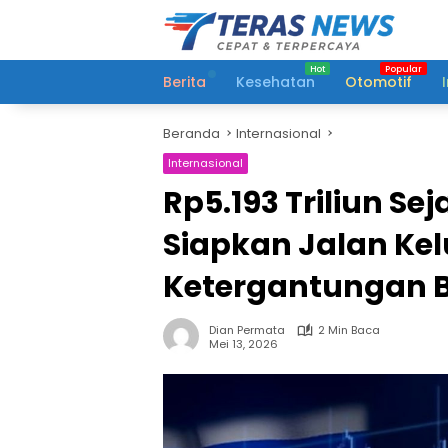
Langsung
ke
konten
Berita
Kesehatan
Otomotif
Beranda
Internasional
Internasional
Rp5.193 Triliun Seja
Siapkan Jalan Kel
Ketergantungan 
Dian Permata
2 Min Baca
Mei 13, 2026