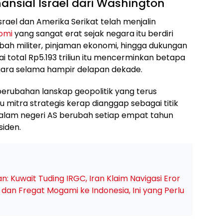
nsial Israel dari Washington
srael dan Amerika Serikat telah menjalin
omi
yang sangat erat sejak negara itu berdiri
ah militer, pinjaman ekonomi, hingga dukungan
ilai total Rp5.193 triliun itu mencerminkan betapa
egara selama hampir delapan dekade.
 perubahan lanskap geopolitik yang terus
mitra strategis kerap dianggap sebagai titik
dalam negeri AS berubah setiap empat tahun
siden.
an: Kuwait Tuding IRGC, Iran Klaim Navigasi Eror
an Fregat Mogami ke Indonesia, Ini yang Perlu