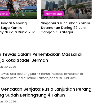
sional
Internasional
 Gagal Menang
Singapura Luncurkan Komisi
 Laga Kontra
Keamanan Daring 29 Juni,
y di Piala Dunia 2026
Tangani 5 Kategori
ut ke Babak
Kejahatan Online
han
n Tewas dalam Penembakan Massal di
ja Kota Stade, Jerman
uni 30, 2026
tewas usai seorang pria 45 tahun melepas tembakan di
ahteraan pemuda di Stade, Jerman, pada 29 Juni 2026.
k Gencatan Senjata: Rusia Lanjutkan Perang
ng Sudah Berlangsung 4 Tahun
uni 30, 2026