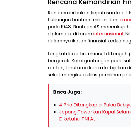
Rencana Kemandirian Fina
Rencana ini bukan keputusan kecil. I
hubungan bantuan militer dan
ekon
pada 1948. Bantuan AS mencakup hib
diplomatik di forum
internasional
. N
dalamnya ikatan finansial kedua n
Langkah Israel ini muncul di tengah
bergerak. Ketergantungan pada satu 
rentan, terutama ketika kebijakan 
sekali mengikuti siklus pemilihan pre
Baca Juga:
4 Pria Ditangkap di Pulau Bubiy
Jepang Tawarkan Kapal Selam d
Diketahui TNI AL