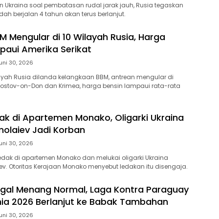
lan Ukraina soal pembatasan rudal jarak jauh, Rusia tegaskan
ah berjalan 4 tahun akan terus berlanjut.
M Mengular di 10 Wilayah Rusia, Harga
paui Amerika Serikat
uni 30, 2026
ilayah Rusia dilanda kelangkaan BBM, antrean mengular di
ostov-on-Don dan Krimea, harga bensin lampaui rata-rata
k di Apartemen Monako, Oligarki Ukraina
olaiev Jadi Korban
uni 30, 2026
dak di apartemen Monako dan melukai oligarki Ukraina
v. Otoritas Kerajaan Monako menyebut ledakan itu disengaja.
gal Menang Normal, Laga Kontra Paraguay
unia 2026 Berlanjut ke Babak Tambahan
uni 30, 2026