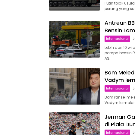
Putin tolak usu
perang yang sud
Antrean BB
Bensin Lam
Internasional
J
Lebih dari 10 w
pompa bensin R
AS.
Bom Meleda
Vadym Ierm
Internasional
J
Bom ransel mele
Vadym Iermolaie
Jerman Ga
di Piala D
Internasional
J