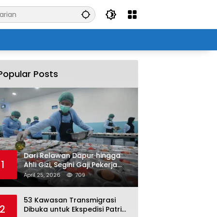
Popular Posts
Dari Relawan Dapur hingga
1
Ahli Gizi, Segini Gaji Pekerja
Program MBG yang Kini Serap
April 25, 2026
709
Hampir Sejuta Tenaga Kerja
53 Kawasan Transmigrasi
2
Dibuka untuk Ekspedisi Patriot