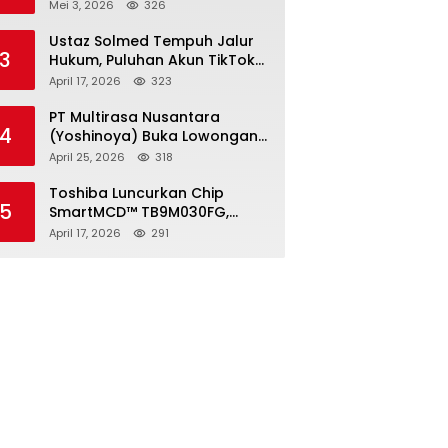
2026, Pendaftaran Ditutup 21
Mei 3, 2026
326
Mei
Ustaz Solmed Tempuh Jalur
3
Hukum, Puluhan Akun TikTok
dan Instagram Dilaporkan
April 17, 2026
323
atas Tuduhan Fitnah
PT Multirasa Nusantara
4
(Yoshinoya) Buka Lowongan
Operator Warehouse 2026,
April 25, 2026
318
Penempatan CK Bekasi
Toshiba Luncurkan Chip
5
SmartMCD™ TB9M030FG,
Solusi Motor Otomotif Tanpa
April 17, 2026
291
Sensor di Kecepatan Nol