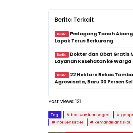
Berita Terkait
Pedagang Tanah Abang 
Berita
Lapak Terus Berkurang
Dokter dan Obat Gratis
Berita
Layanan Kesehatan ke Warga 
22 Hektare Bekas Tamba
Berita
Agrowisata, Baru 30 Persen Sel
Post Views:
121
Tag:
bantuan luar negeri
geopol
intelijen Israel
kemandirian fiskal