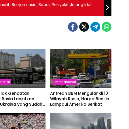
sirih Banjarmasin, Bebas Penyakit Jelang Idul
sional
Internasional
olak Gencatan
Antrean BBM Mengular di 10
: Rusia Lanjutkan
Wilayah Rusia, Harga Bensin
 Ukraina yang Sudah
Lampaui Amerika Serikat
gsung 4 Tahun