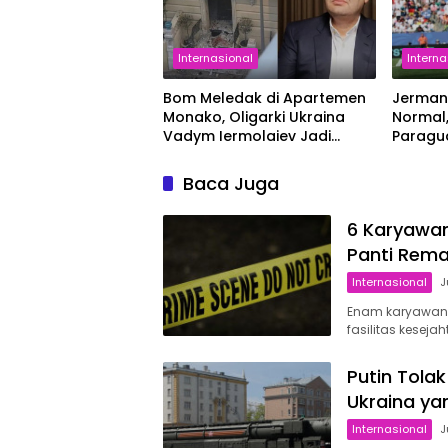
Internasional
Interna
Bom Meledak di Apartemen
Jerman
Monako, Oligarki Ukraina
Normal,
Vadym Iermolaiev Jadi
Paragua
Korban
Berlanj
Tamba
Baca Juga
6 Karyawa
Panti Rema
Internasional
J
Enam karyawan 
fasilitas kesej
Putin Tola
Ukraina ya
Internasional
J