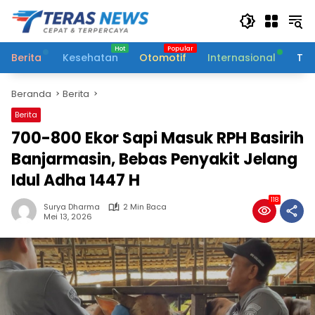
Langsung
ke
konten
Berita
Kesehatan
Otomotif
Internasional
Tek
Beranda
Berita
Berita
700-800 Ekor Sapi Masuk RPH Basirih
Banjarmasin, Bebas Penyakit Jelang
Idul Adha 1447 H
118
Surya Dharma
2 Min Baca
Mei 13, 2026