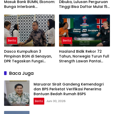
Masuk Bank BUMN, Ekonom:
Dibuka, Lulusan Perguruan
Bunga Interbank
Tinggi Bisa Daftar Mulai 15
Berpotensi Turun
Juli 2026
Berita
Berita
Dasco Kumpulkan 3
Haaland Bidik Rekor 72
Pimpinan BGN di Senayan,
Tahun, Norwegia Turun Full
DPR Tegaskan Fungsi
Strength Lawan Pantai
Pengawasan Program MBG
Gading di Dallas
Baca Juga
Maruarar Sirait Gandeng Kemendagri
dan BPS Perketat Verifikasi Penerima
Bantuan Bedah Rumah BSPS
Berita
Juni 30, 2026