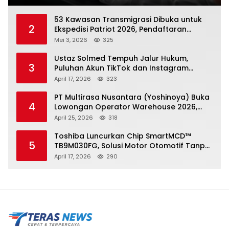
53 Kawasan Transmigrasi Dibuka untuk
2
Ekspedisi Patriot 2026, Pendaftaran
Ditutup 21 Mei
Mei 3, 2026
325
Ustaz Solmed Tempuh Jalur Hukum,
3
Puluhan Akun TikTok dan Instagram
Dilaporkan atas Tuduhan Fitnah
April 17, 2026
323
PT Multirasa Nusantara (Yoshinoya) Buka
4
Lowongan Operator Warehouse 2026,
Penempatan CK Bekasi
April 25, 2026
318
Toshiba Luncurkan Chip SmartMCD™
5
TB9M030FG, Solusi Motor Otomotif Tanpa
Sensor di Kecepatan Nol
April 17, 2026
290