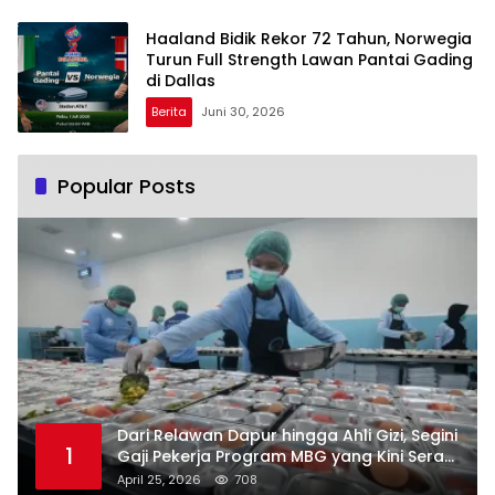
Haaland Bidik Rekor 72 Tahun, Norwegia
Turun Full Strength Lawan Pantai Gading
di Dallas
Berita
Juni 30, 2026
Popular Posts
Dari Relawan Dapur hingga Ahli Gizi, Segini
1
Gaji Pekerja Program MBG yang Kini Serap
Hampir Sejuta Tenaga Kerja
April 25, 2026
708