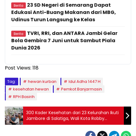
23 SD Negeri di Semarang Dapat
Berita
Edukasi Anti-Buang Makanan dari MBG,
Udinus Turun Langsung ke Kelas
TVRI, RRI, dan ANTARA Jambi Gelar
Berita
Bola Gembira 7 Juni untuk Sambut Piala
Dunia 2026
Post Views:
118
Tag:
hewan kurban
Idul Adha 1447 H
kesehatan hewan
Pemkot Banjarmasin
RPH Basirih
300 Kader Kesehatan dari 23 Kelurahan Ikuti
Jambore di Salatiga, Wali Kota Robby
Tekankan Peran Garda Terdepan