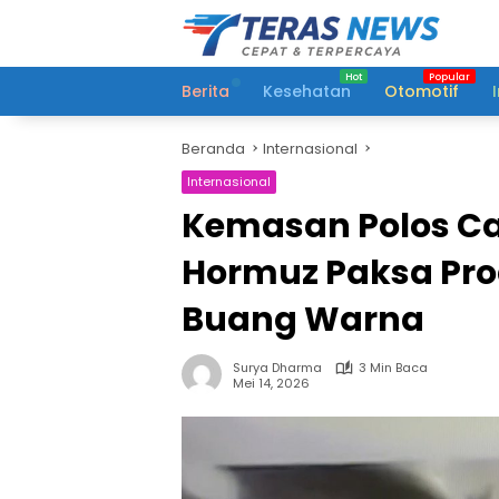
Langsung
ke
konten
Berita
Kesehatan
Otomotif
Beranda
Internasional
Internasional
Kemasan Polos Ca
Hormuz Paksa Pr
Buang Warna
Surya Dharma
3 Min Baca
Mei 14, 2026