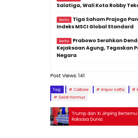
Salatiga, Wali Kota Robby Te
Tiga Saham Prajogo Pan
Berita
Indeks MSCI Global Standard
Prabowo Serahkan Denda
Berita
Kejaksaan Agung, Tegaskan 
Negara
Post Views:
141
Tag:
Calbee
impor nafta
Selat Hormuz
Trump dan Xi Jinping Bertemu d
Raksasa Dunia