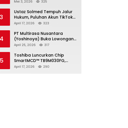
2026, Pendaftaran Ditutup 21
Mei 3, 2026
325
Mei
Ustaz Solmed Tempuh Jalur
3
Hukum, Puluhan Akun TikTok
dan Instagram Dilaporkan
April 17, 2026
323
atas Tuduhan Fitnah
PT Multirasa Nusantara
4
(Yoshinoya) Buka Lowongan
Operator Warehouse 2026,
April 25, 2026
317
Penempatan CK Bekasi
Toshiba Luncurkan Chip
5
SmartMCD™ TB9M030FG,
Solusi Motor Otomotif Tanpa
April 17, 2026
290
Sensor di Kecepatan Nol