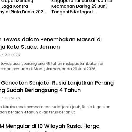
 Gagal Menang
Singapura Luncurkan Komisi
 Laga Kontra
Keamanan Daring 29 Juni,
y di Piala Dunia 2026
Tangani 5 Kategori
ut ke Babak
Kejahatan Online
han
n Tewas dalam Penembakan Massal di
ja Kota Stade, Jerman
uni 30, 2026
tewas usai seorang pria 45 tahun melepas tembakan di
ahteraan pemuda di Stade, Jerman, pada 29 Juni 2026.
k Gencatan Senjata: Rusia Lanjutkan Perang
ng Sudah Berlangsung 4 Tahun
uni 30, 2026
lan Ukraina soal pembatasan rudal jarak jauh, Rusia tegaskan
ah berjalan 4 tahun akan terus berlanjut.
M Mengular di 10 Wilayah Rusia, Harga