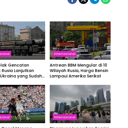
sional
Internasional
olak Gencatan
Antrean BBM Mengular di 10
: Rusia Lanjutkan
Wilayah Rusia, Harga Bensin
 Ukraina yang Sudah
Lampaui Amerika Serikat
gsung 4 Tahun
sional
Internasional