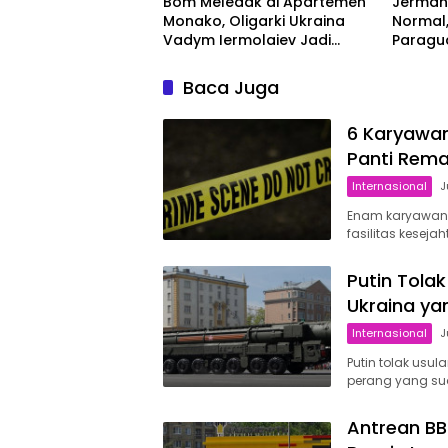
Bom Meledak di Apartemen
Jerman
Monako, Oligarki Ukraina
Normal,
Vadym Iermolaiev Jadi
Paragua
Korban
Berlanj
Tamba
Baca Juga
6 Karyawa
Panti Rema
Internasional
J
Enam karyawan 
fasilitas kesej
Putin Tola
Ukraina ya
Internasional
J
Putin tolak usu
perang yang sud
Antrean BB