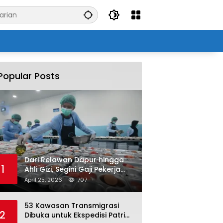
Popular Posts
Dari Relawan Dapur hingga
1
Ahli Gizi, Segini Gaji Pekerja
Program MBG yang Kini Serap
April 25, 2026
707
Hampir Sejuta Tenaga Kerja
53 Kawasan Transmigrasi
2
Dibuka untuk Ekspedisi Patriot