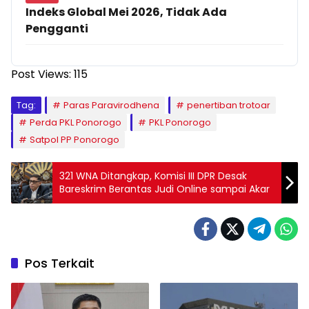
Indeks Global Mei 2026, Tidak Ada
Pengganti
Post Views:
115
Tag:
Paras Paravirodhena
penertiban trotoar
Perda PKL Ponorogo
PKL Ponorogo
Satpol PP Ponorogo
321 WNA Ditangkap, Komisi III DPR Desak
Bareskrim Berantas Judi Online sampai Akar
Pos Terkait