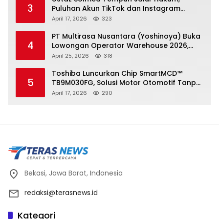
3
Puluhan Akun TikTok dan Instagram
Dilaporkan atas Tuduhan Fitnah
April 17, 2026
323
PT Multirasa Nusantara (Yoshinoya) Buka
4
Lowongan Operator Warehouse 2026,
Penempatan CK Bekasi
April 25, 2026
318
Toshiba Luncurkan Chip SmartMCD™
5
TB9M030FG, Solusi Motor Otomotif Tanpa
Sensor di Kecepatan Nol
April 17, 2026
290
Bekasi, Jawa Barat, Indonesia
redaksi@terasnews.id
Kategori