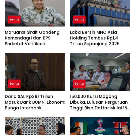
Berita
Berita
Maruarar Sirait Gandeng
Laba Bersih MNC Asia
Kemendagri dan BPS
Holding Tembus Rp1,4
Perketat Verifikasi
Triliun Sepanjang 2025
Penerima Bantuan Bedah
Rumah BSPS
Berita
Berita
Dana SAL Rp281 Triliun
150.000 Kursi Magang
Masuk Bank BUMN, Ekonom:
Dibuka, Lulusan Perguruan
Bunga Interbank
Tinggi Bisa Daftar Mulai 15
Berpotensi Turun
Juli 2026