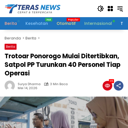
Langsung
ke
konten
Berita
Kesehatan
Otomotif
Internasional
Tek
Beranda
Berita
Berita
Trotoar Ponorogo Mulai Ditertibkan,
Satpol PP Turunkan 40 Personel Tiap
Operasi
115
Surya Dharma
3 Min Baca
Mei 14, 2026