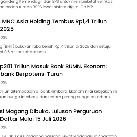
 gandeng Kemendagri dan BPS untuk memperketat verifikasi
n bedah rumah BSPS lewat sistem digital Go PKP.
h MNC Asia Holding Tembus Rp1,4 Triliun
 2025
 2026
 (BHIT) bukukan laba bersih Rp1,4 triliun di 2025 dan setujui
nt 8,6 miliar saham baru.
p281 Triliun Masuk Bank BUMN, Ekonom:
rbank Berpotensi Turun
 2026
riliun ditempatkan di bank Himbara. Ekonom nilai kebijakan ini
unkan bunga interbank dan redam perang bunga antarbank.
rsi Magang Dibuka, Lulusan Perguruan
 Daftar Mulai 15 Juli 2026
 2026
a 150.000 kursi magang nasional lewat MagangHub Angkatan