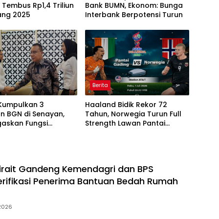
 Tembus Rp1,4 Triliun
Bank BUMN, Ekonom: Bunga
ang 2025
Interbank Berpotensi Turun
Berita
Kumpulkan 3
Haaland Bidik Rekor 72
n BGN di Senayan,
Tahun, Norwegia Turun Full
gaskan Fungsi
Strength Lawan Pantai
asan Program MBG
Gading di Dallas
irait Gandeng Kemendagri dan BPS
erifikasi Penerima Bantuan Bedah Rumah
 2026