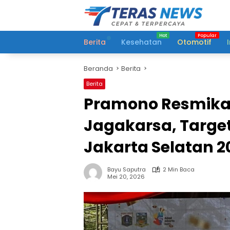
Langsung
ke
konten
Berita
Kesehatan
Otomotif
Beranda
Berita
Berita
Pramono Resmika
Jagakarsa, Target
Jakarta Selatan 2
Bayu Saputra
2 Min Baca
Mei 20, 2026