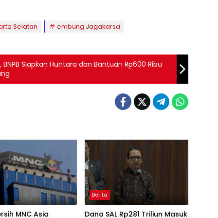
arta Selatan
embung Jagakarsa
, BNPB Siapkan Huntara dan Bantuan Rp600 Ribu
ang
Berita
rsih MNC Asia
Dana SAL Rp281 Triliun Masuk