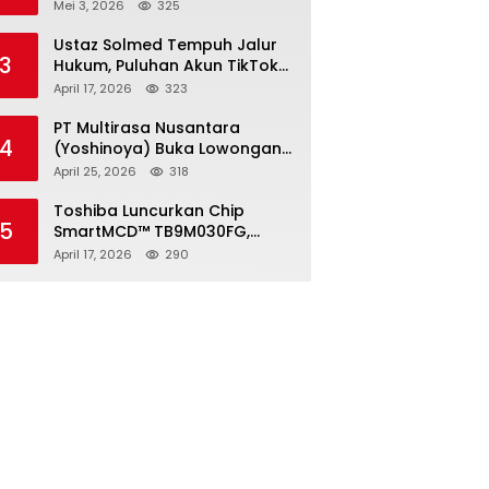
2026, Pendaftaran Ditutup 21
Mei 3, 2026
325
Mei
Ustaz Solmed Tempuh Jalur
3
Hukum, Puluhan Akun TikTok
dan Instagram Dilaporkan
April 17, 2026
323
atas Tuduhan Fitnah
PT Multirasa Nusantara
4
(Yoshinoya) Buka Lowongan
Operator Warehouse 2026,
April 25, 2026
318
Penempatan CK Bekasi
Toshiba Luncurkan Chip
5
SmartMCD™ TB9M030FG,
Solusi Motor Otomotif Tanpa
April 17, 2026
290
Sensor di Kecepatan Nol