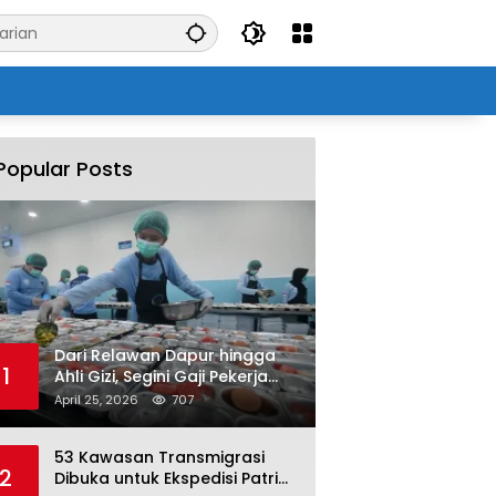
Popular Posts
Dari Relawan Dapur hingga
1
Ahli Gizi, Segini Gaji Pekerja
Program MBG yang Kini Serap
April 25, 2026
707
Hampir Sejuta Tenaga Kerja
53 Kawasan Transmigrasi
2
Dibuka untuk Ekspedisi Patriot