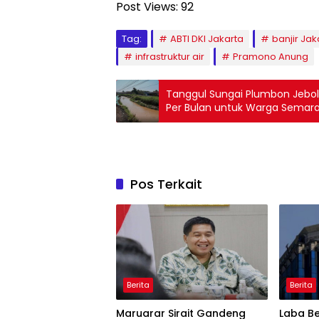
Post Views:
92
Tag:
ABTI DKI Jakarta
banjir Jak
infrastruktur air
Pramono Anung
Tanggul Sungai Plumbon Jebol
Per Bulan untuk Warga Semar
Pos Terkait
Berita
Berita
Maruarar Sirait Gandeng
Laba Be