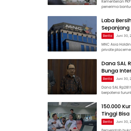
Kementerian PKP
penerima bantua
Laba Bersi
Sepanjang
Berita
Juni 30,
MNC Asia Holding
private placeme
Dana SAL R
Bunga Inte
Berita
Juni 30,
Dana SAL Rp281 t
berpotensi tur
150.000 Ku
Tinggi Bisa
Berita
Juni 30,
Pemerintah buk