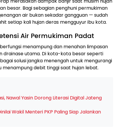
erap merasakan dampak banjir saat musim hujan
an besar. Bagi sebagian penghuni permukiman
, genangan air bukan sekadar gangguan — sudah
hit setiap kali hujan deras mengguyur ibu kota.
etensi Air Permukiman Padat
 berfungsi menampung dan menahan limpasan
an drainase utama. Di kota-kota besar seperti
bagai solusi jangka menengah untuk mengurangi
 menampung debit tinggi saat hujan lebat.
i, Nawal Yasin Dorong Literasi Digital Jateng
nilai Wakil Menteri PKP Paling Siap Jalankan