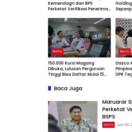
Kemendagri dan BPS
Holding
Perketat Verifikasi Penerima
Sepanj
Bantuan Bedah Rumah BSPS
Berita
Berita
150.000 Kursi Magang
Dasco 
Dibuka, Lulusan Perguruan
Pimpina
Tinggi Bisa Daftar Mulai 15
DPR Te
Juli 2026
Pengaw
Baca Juga
Maruarar S
Perketat V
BSPS
Berita
Juni 30,