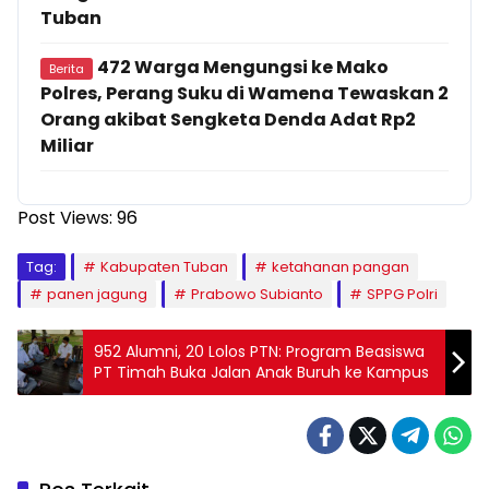
Tuban
472 Warga Mengungsi ke Mako
Berita
Polres, Perang Suku di Wamena Tewaskan 2
Orang akibat Sengketa Denda Adat Rp2
Miliar
Post Views:
96
Tag:
Kabupaten Tuban
ketahanan pangan
panen jagung
Prabowo Subianto
SPPG Polri
952 Alumni, 20 Lolos PTN: Program Beasiswa
PT Timah Buka Jalan Anak Buruh ke Kampus