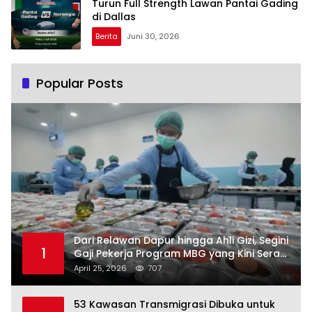
Turun Full Strength Lawan Pantai Gading
di Dallas
Berita
Juni 30, 2026
Popular Posts
Dari Relawan Dapur hingga Ahli Gizi, Segini
1
Gaji Pekerja Program MBG yang Kini Serap
Hampir Sejuta Tenaga Kerja
April 25, 2026
707
53 Kawasan Transmigrasi Dibuka untuk