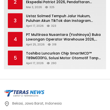
2
Ekspedisi Patriot 2026, Pendaftaran
Ditutup 21 Mei
Mei 3, 2026
325
Ustaz Solmed Tempuh Jalur Hukum,
3
Puluhan Akun TikTok dan Instagram
Dilaporkan atas Tuduhan Fitnah
April 17, 2026
323
PT Multirasa Nusantara (Yoshinoya) Buka
4
Lowongan Operator Warehouse 2026,
Penempatan CK Bekasi
April 25, 2026
318
Toshiba Luncurkan Chip SmartMCD™
5
TB9M030FG, Solusi Motor Otomotif Tanpa
Sensor di Kecepatan Nol
April 17, 2026
290
Bekasi, Jawa Barat, Indonesia