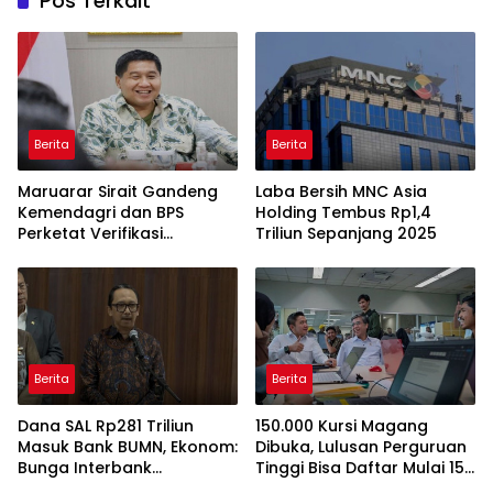
Pos Terkait
Berita
Berita
Maruarar Sirait Gandeng
Laba Bersih MNC Asia
Kemendagri dan BPS
Holding Tembus Rp1,4
Perketat Verifikasi
Triliun Sepanjang 2025
Penerima Bantuan Bedah
Rumah BSPS
Berita
Berita
Dana SAL Rp281 Triliun
150.000 Kursi Magang
Masuk Bank BUMN, Ekonom:
Dibuka, Lulusan Perguruan
Bunga Interbank
Tinggi Bisa Daftar Mulai 15
Berpotensi Turun
Juli 2026