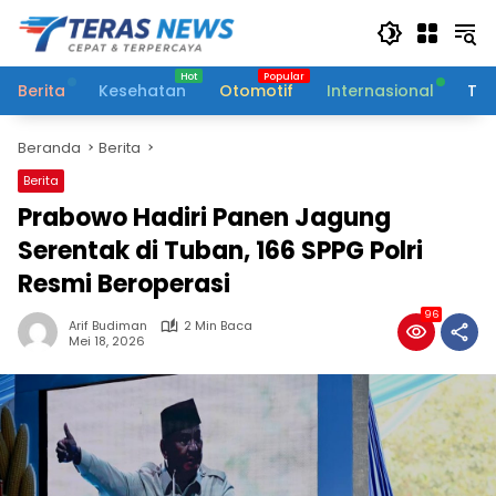
Langsung
ke
konten
Berita
Kesehatan
Otomotif
Internasional
Tek
Beranda
Berita
Berita
Prabowo Hadiri Panen Jagung
Serentak di Tuban, 166 SPPG Polri
Resmi Beroperasi
96
Arif Budiman
2 Min Baca
Mei 18, 2026