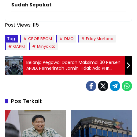
Sudah Sepakat
Post Views:
115
Tag:
CPOB BPOM
DMO
Eddy Martono
GAPKI
Minyakita
Belanja Pegawai Daerah Maksimal 30 Persen
APBD, Pemerintah Jamin Tidak Ada PHK
Massal PPPK
Pos Terkait