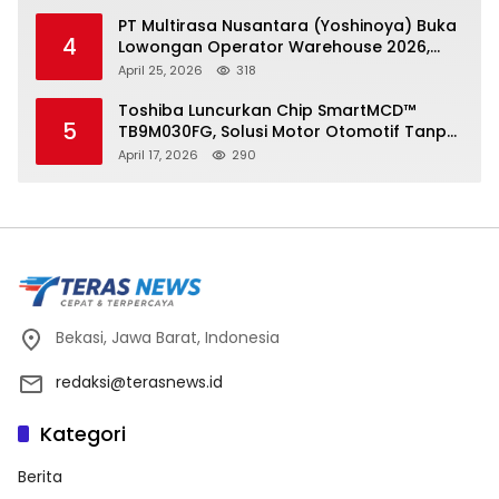
PT Multirasa Nusantara (Yoshinoya) Buka
4
Lowongan Operator Warehouse 2026,
Penempatan CK Bekasi
April 25, 2026
318
Toshiba Luncurkan Chip SmartMCD™
5
TB9M030FG, Solusi Motor Otomotif Tanpa
Sensor di Kecepatan Nol
April 17, 2026
290
Bekasi, Jawa Barat, Indonesia
redaksi@terasnews.id
Kategori
Berita