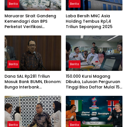
Berita
Berita
Maruarar Sirait Gandeng
Laba Bersih MNC Asia
Kemendagri dan BPS
Holding Tembus Rp1,4
Perketat Verifikasi
Triliun Sepanjang 2025
Penerima Bantuan Bedah
Rumah BSPS
Berita
Berita
Dana SAL Rp281 Triliun
150.000 Kursi Magang
Masuk Bank BUMN, Ekonom:
Dibuka, Lulusan Perguruan
Bunga Interbank
Tinggi Bisa Daftar Mulai 15
Berpotensi Turun
Juli 2026
Berita
Berita