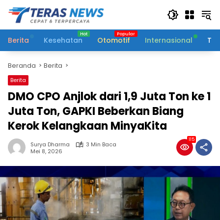
Langsung
ke
konten
Berita
Kesehatan
Otomotif
Internasional
Tek
Beranda
Berita
Berita
DMO CPO Anjlok dari 1,9 Juta Ton ke 1
Juta Ton, GAPKI Beberkan Biang
Kerok Kelangkaan MinyaKita
115
Surya Dharma
3 Min Baca
Mei 8, 2026