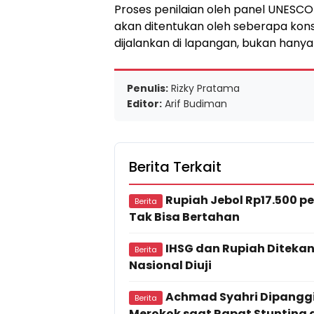
Proses penilaian oleh panel UNESC
akan ditentukan oleh seberapa kon
dijalankan di lapangan, bukan hanya 
Penulis:
Rizky Pratama
Editor:
Arif Budiman
Berita Terkait
Rupiah Jebol Rp17.500 pe
Berita
Tak Bisa Bertahan
IHSG dan Rupiah Ditekan
Berita
Nasional Diuji
Achmad Syahri Dipanggi
Berita
Merokok saat Rapat Stunting 