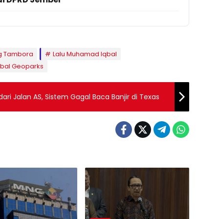
g Tambora
Lalu Muhamad Iqbal
bal Geoparks
ari Jalan AS, Sistem Gagal Baca Banjir di Texas