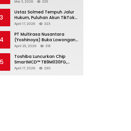
2026, Pendaftaran Ditutup 21
Mei 3, 2026
325
Mei
Ustaz Solmed Tempuh Jalur
3
Hukum, Puluhan Akun TikTok
dan Instagram Dilaporkan
April 17, 2026
323
atas Tuduhan Fitnah
PT Multirasa Nusantara
4
(Yoshinoya) Buka Lowongan
Operator Warehouse 2026,
April 25, 2026
318
Penempatan CK Bekasi
Toshiba Luncurkan Chip
5
SmartMCD™ TB9M030FG,
Solusi Motor Otomotif Tanpa
April 17, 2026
290
Sensor di Kecepatan Nol