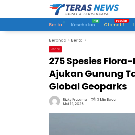
Langsung
ke
konten
Berita
Kesehatan
Otomotif
Beranda
Berita
Berita
275 Spesies Flora
Ajukan Gunung T
Global Geoparks
Rizky Pratama
3 Min Baca
Mei 14, 2026