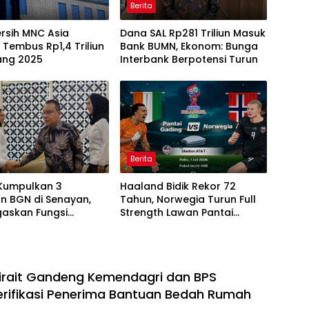
Berita
rsih MNC Asia
Dana SAL Rp281 Triliun Masuk
 Tembus Rp1,4 Triliun
Bank BUMN, Ekonom: Bunga
ang 2025
Interbank Berpotensi Turun
Berita
Kumpulkan 3
Haaland Bidik Rekor 72
n BGN di Senayan,
Tahun, Norwegia Turun Full
gaskan Fungsi
Strength Lawan Pantai
asan Program MBG
Gading di Dallas
irait Gandeng Kemendagri dan BPS
erifikasi Penerima Bantuan Bedah Rumah