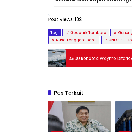
Post Views:
132
Tag:
Geopark Tambora
Gunun
Nusa Tenggara Barat
UNESCO Glo
3.800 Robotaxi Waymo Ditarik d
Pos Terkait