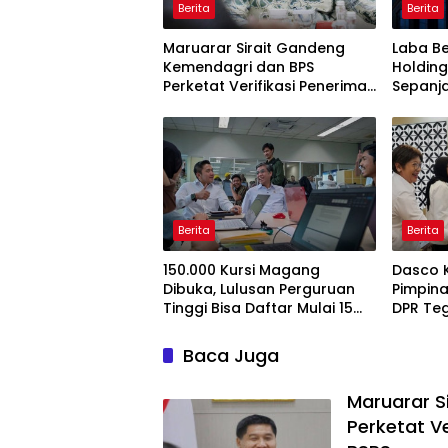
Berita
Berita
Maruarar Sirait Gandeng
Laba Be
Kemendagri dan BPS
Holding
Perketat Verifikasi Penerima
Sepanj
Bantuan Bedah Rumah BSPS
Berita
Berita
150.000 Kursi Magang
Dasco 
Dibuka, Lulusan Perguruan
Pimpina
Tinggi Bisa Daftar Mulai 15
DPR Te
Juli 2026
Pengaw
Baca Juga
Maruarar S
Perketat V