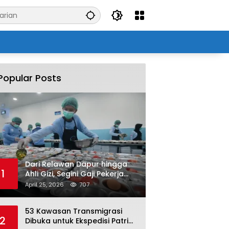
Popular Posts
Dari Relawan Dapur hingga
1
Ahli Gizi, Segini Gaji Pekerja
Program MBG yang Kini Serap
April 25, 2026
707
Hampir Sejuta Tenaga Kerja
53 Kawasan Transmigrasi
2
Dibuka untuk Ekspedisi Patriot