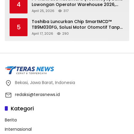
4
Lowongan Operator Warehouse 2026,
Penempatan CK Bekasi
April 25, 2026
317
Toshiba Luncurkan Chip SmartMCD™
5
TB9M030FG, Solusi Motor Otomotif Tanpa
Sensor di Kecepatan Nol
April 17, 2026
290
Bekasi, Jawa Barat, Indonesia
redaksi@terasnews.id
Kategori
Berita
Internasional