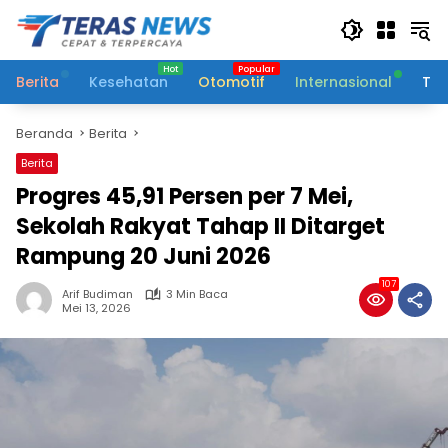
Langsung
ke
konten
Berita
Kesehatan
Otomotif
Internasional
Tek
Beranda
Berita
Berita
Progres 45,91 Persen per 7 Mei,
Sekolah Rakyat Tahap II Ditarget
Rampung 20 Juni 2026
107
Arif Budiman
3 Min Baca
Mei 13, 2026