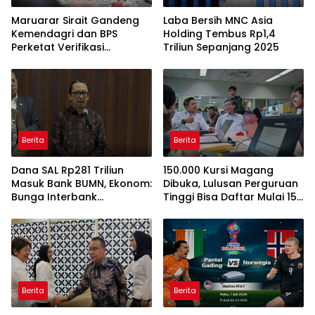
Maruarar Sirait Gandeng
Laba Bersih MNC Asia
Kemendagri dan BPS
Holding Tembus Rp1,4
Perketat Verifikasi
Triliun Sepanjang 2025
Penerima Bantuan Bedah
Rumah BSPS
Berita
Berita
Dana SAL Rp281 Triliun
150.000 Kursi Magang
Masuk Bank BUMN, Ekonom:
Dibuka, Lulusan Perguruan
Bunga Interbank
Tinggi Bisa Daftar Mulai 15
Berpotensi Turun
Juli 2026
Berita
Berita