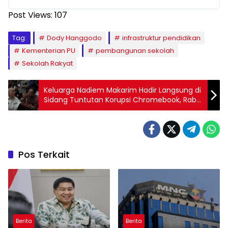
Post Views:
107
Tag:
Dody Hanggodo
infrastruktur pendidikan
Kementerian PU
pembangunan sekolah
Sekolah Rakyat
Keluarga Nadiem Makarim Hadir Langsung di
Sidang Tuntutan Korupsi Chromebook, Rabu
13 Mei 2026
Pos Terkait
Berita
Berita