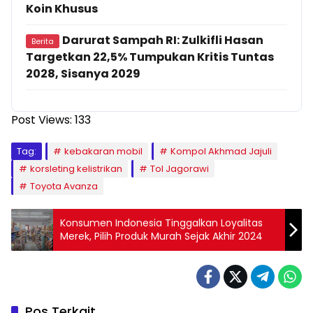
Koin Khusus
Darurat Sampah RI: Zulkifli Hasan
Berita
Targetkan 22,5% Tumpukan Kritis Tuntas
2028, Sisanya 2029
Post Views:
133
Tag:
kebakaran mobil
Kompol Akhmad Jajuli
korsleting kelistrikan
Tol Jagorawi
Toyota Avanza
Konsumen Indonesia Tinggalkan Loyalitas
Merek, Pilih Produk Murah Sejak Akhir 2024
Pos Terkait