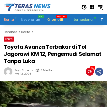
Langsung
ke
konten
Berita
Kesehatan
Otomotif
Internasional
Tek
Beranda
Berita
Berita
Toyota Avanza Terbakar di Tol
Jagorawi KM 12, Pengemudi Selamat
Tanpa Luka
133
Bayu Saputra
3 Min Baca
Mei 12, 2026