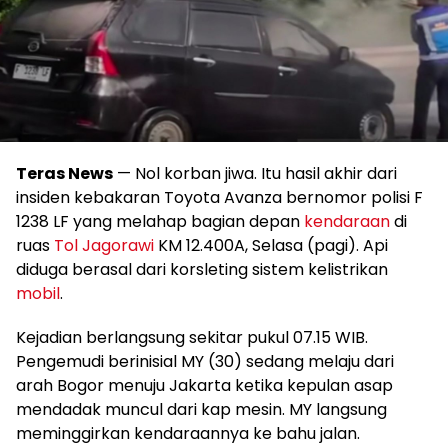
Teras News
— Nol korban jiwa. Itu hasil akhir dari
insiden kebakaran Toyota Avanza bernomor polisi F
1238 LF yang melahap bagian depan
kendaraan
di
ruas
Tol Jagorawi
KM 12.400A, Selasa (pagi). Api
diduga berasal dari korsleting sistem kelistrikan
mobil
.
Kejadian berlangsung sekitar pukul 07.15 WIB.
Pengemudi berinisial MY (30) sedang melaju dari
arah Bogor menuju Jakarta ketika kepulan asap
mendadak muncul dari kap mesin. MY langsung
meminggirkan kendaraannya ke bahu jalan.