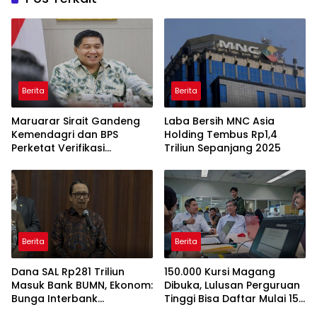
Berita
Berita
Maruarar Sirait Gandeng
Laba Bersih MNC Asia
Kemendagri dan BPS
Holding Tembus Rp1,4
Perketat Verifikasi
Triliun Sepanjang 2025
Penerima Bantuan Bedah
Rumah BSPS
Berita
Berita
Dana SAL Rp281 Triliun
150.000 Kursi Magang
Masuk Bank BUMN, Ekonom:
Dibuka, Lulusan Perguruan
Bunga Interbank
Tinggi Bisa Daftar Mulai 15
Berpotensi Turun
Juli 2026