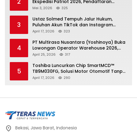
2
Ekspedisi Patriot 2026, Pendaftaran
Ditutup 21 Mei
Mei 3, 2026
325
Ustaz Solmed Tempuh Jalur Hukum,
3
Puluhan Akun TikTok dan Instagram
Dilaporkan atas Tuduhan Fitnah
April 17, 2026
323
PT Multirasa Nusantara (Yoshinoya) Buka
4
Lowongan Operator Warehouse 2026,
Penempatan CK Bekasi
April 25, 2026
317
Toshiba Luncurkan Chip SmartMCD™
5
TB9M030FG, Solusi Motor Otomotif Tanpa
Sensor di Kecepatan Nol
April 17, 2026
290
Bekasi, Jawa Barat, Indonesia