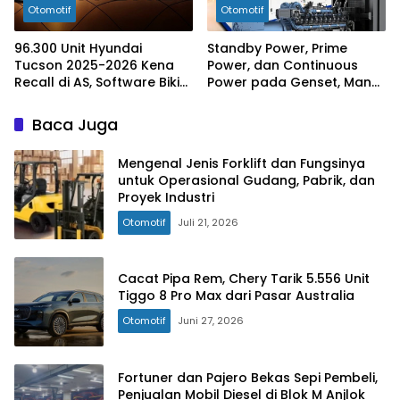
Otomotif
Otomotif
96.300 Unit Hyundai
Standby Power, Prime
Tucson 2025-2026 Kena
Power, dan Continuous
Recall di AS, Software Bikin
Power pada Genset, Mana
Speedometer Mati
yang Tepat untuk
Kebutuhan Kamu
Baca Juga
Mengenal Jenis Forklift dan Fungsinya
untuk Operasional Gudang, Pabrik, dan
Proyek Industri
Otomotif
Juli 21, 2026
Cacat Pipa Rem, Chery Tarik 5.556 Unit
Tiggo 8 Pro Max dari Pasar Australia
Otomotif
Juni 27, 2026
Fortuner dan Pajero Bekas Sepi Pembeli,
Penjualan Mobil Diesel di Blok M Anjlok