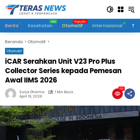
Langsung
ke
konten
Berita
Kesehatan
Otomotif
Internasional
Tek
Beranda
Otomotif
Otomotif
iCAR Serahkan Unit V23 Pro Plus
Collector Series kepada Pemesan
Awal IIMS 2026
152
Surya Dharma
1 Min Baca
April 19, 2026