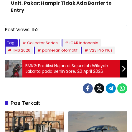
Unit, Pakar: Hampir Tidak Ada Barrier to
Entry
Post Views:
152
Tag:
Collector Series
iCAR Indonesia
IIMS 2026
pameran otomotif
V23 Pro Plus
BMKG Prediksi Hujan di Sejumlah Wilayah
Jakarta pada Senin Sore, 20 April 2026
Pos Terkait