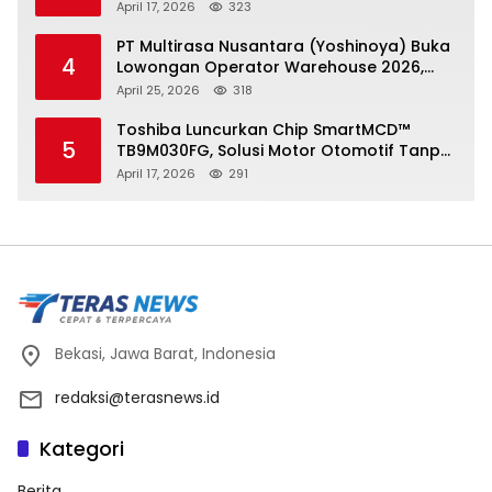
Dilaporkan atas Tuduhan Fitnah
April 17, 2026
323
PT Multirasa Nusantara (Yoshinoya) Buka
4
Lowongan Operator Warehouse 2026,
Penempatan CK Bekasi
April 25, 2026
318
Toshiba Luncurkan Chip SmartMCD™
5
TB9M030FG, Solusi Motor Otomotif Tanpa
Sensor di Kecepatan Nol
April 17, 2026
291
Bekasi, Jawa Barat, Indonesia
redaksi@terasnews.id
Kategori
Berita