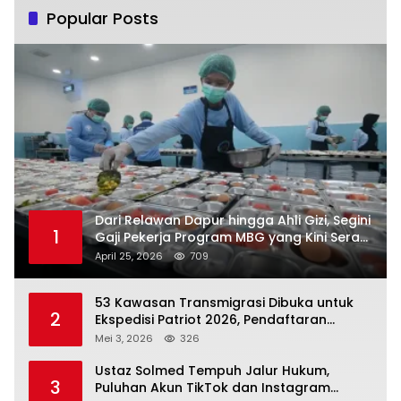
Popular Posts
Dari Relawan Dapur hingga Ahli Gizi, Segini
1
Gaji Pekerja Program MBG yang Kini Serap
Hampir Sejuta Tenaga Kerja
April 25, 2026
709
53 Kawasan Transmigrasi Dibuka untuk
2
Ekspedisi Patriot 2026, Pendaftaran
Ditutup 21 Mei
Mei 3, 2026
326
Ustaz Solmed Tempuh Jalur Hukum,
3
Puluhan Akun TikTok dan Instagram