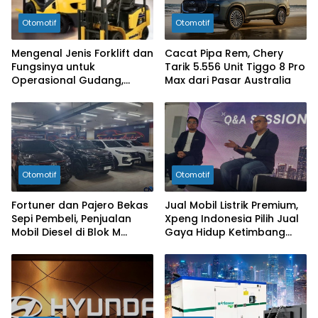
Otomotif
Otomotif
Mengenal Jenis Forklift dan
Cacat Pipa Rem, Chery
Fungsinya untuk
Tarik 5.556 Unit Tiggo 8 Pro
Operasional Gudang,
Max dari Pasar Australia
Pabrik, dan Proyek Industri
Otomotif
Otomotif
Fortuner dan Pajero Bekas
Jual Mobil Listrik Premium,
Sepi Pembeli, Penjualan
Xpeng Indonesia Pilih Jual
Mobil Diesel di Blok M
Gaya Hidup Ketimbang
Anjlok 40-50 Persen
Spesifikasi