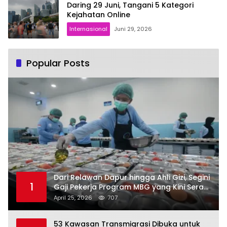
Daring 29 Juni, Tangani 5 Kategori
Kejahatan Online
Internasional
Juni 29, 2026
Popular Posts
Dari Relawan Dapur hingga Ahli Gizi, Segini
1
Gaji Pekerja Program MBG yang Kini Serap
Hampir Sejuta Tenaga Kerja
April 25, 2026
707
53 Kawasan Transmigrasi Dibuka untuk