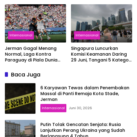
Serikat
Iermolaiev Jadi Korban
Internasional
Internasional
Jerman Gagal Menang
Singapura Luncurkan
Normal, Laga Kontra
Komisi Keamanan Daring
Paraguay di Piala Dunia
29 Juni, Tangani 5 Kategori
2026 Berlanjut ke Babak
Kejahatan Online
Tambahan
Baca Juga
6 Karyawan Tewas dalam Penembakan
Massal di Panti Remaja Kota Stade,
Jerman
Internasional
Juni 30, 2026
Putin Tolak Gencatan Senjata: Rusia
Lanjutkan Perang Ukraina yang Sudah
Berlangsung 4 Tahun