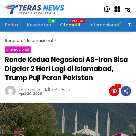
Langsung
ke
konten
Berita
Kesehatan
Otomotif
Internasional
Tek
Beranda
Internasional
Internasional
Ronde Kedua Negosiasi AS-Iran Bisa
Digelar 2 Hari Lagi di Islamabad,
Trump Puji Peran Pakistan
145
Indah Lestari
2 Min Baca
April 20, 2026