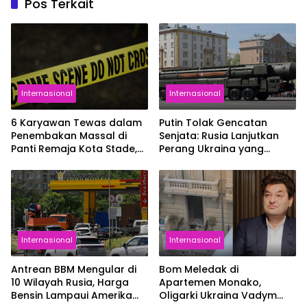
Pos Terkait
Internasional
Internasional
6 Karyawan Tewas dalam
Putin Tolak Gencatan
Penembakan Massal di
Senjata: Rusia Lanjutkan
Panti Remaja Kota Stade,
Perang Ukraina yang
Jerman
Sudah Berlangsung 4
Tahun
Internasional
Internasional
Antrean BBM Mengular di
Bom Meledak di
10 Wilayah Rusia, Harga
Apartemen Monako,
Bensin Lampaui Amerika
Oligarki Ukraina Vadym