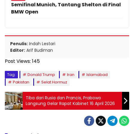
Semifinal Munich, Tantang Shelton di Final
BMW Open
Penulis:
Indah Lestari
Editor:
Arif Budiman
Post Views:
145
Tag:
Donald Trump
Iran
Islamabad
Pakistan
Selat Hormuz
Tiba dari Rusia dan Prancis, Prabowo
Langsung Gelar Rapat Kabinet 16 April 2026