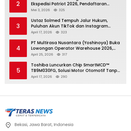
2
Ekspedisi Patriot 2026, Pendaftaran
Ditutup 21 Mei
Mei 3, 2026
325
Ustaz Solmed Tempuh Jalur Hukum,
3
Puluhan Akun TikTok dan Instagram
Dilaporkan atas Tuduhan Fitnah
April 17, 2026
323
PT Multirasa Nusantara (Yoshinoya) Buka
4
Lowongan Operator Warehouse 2026,
Penempatan CK Bekasi
April 25, 2026
317
Toshiba Luncurkan Chip SmartMCD™
5
TB9M030FG, Solusi Motor Otomotif Tanpa
Sensor di Kecepatan Nol
April 17, 2026
290
Bekasi, Jawa Barat, Indonesia