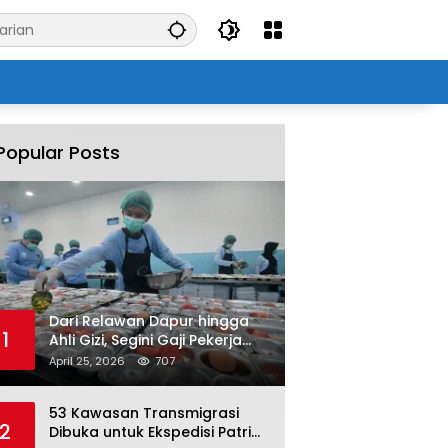
Popular Posts
Dari Relawan Dapur hingga
1
Ahli Gizi, Segini Gaji Pekerja
Program MBG yang Kini Serap
April 25, 2026
707
Hampir Sejuta Tenaga Kerja
53 Kawasan Transmigrasi
2
Dibuka untuk Ekspedisi Patriot