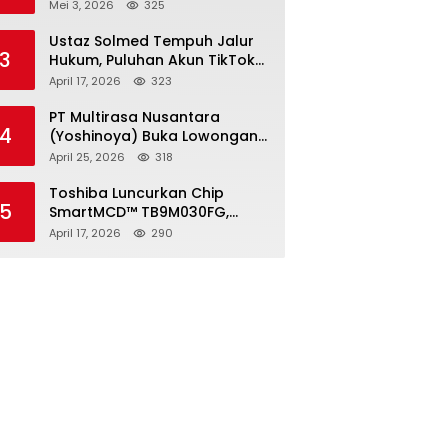
2026, Pendaftaran Ditutup 21
Mei 3, 2026
325
Mei
Ustaz Solmed Tempuh Jalur
3
Hukum, Puluhan Akun TikTok
dan Instagram Dilaporkan
April 17, 2026
323
atas Tuduhan Fitnah
PT Multirasa Nusantara
4
(Yoshinoya) Buka Lowongan
Operator Warehouse 2026,
April 25, 2026
318
Penempatan CK Bekasi
Toshiba Luncurkan Chip
5
SmartMCD™ TB9M030FG,
Solusi Motor Otomotif Tanpa
April 17, 2026
290
Sensor di Kecepatan Nol