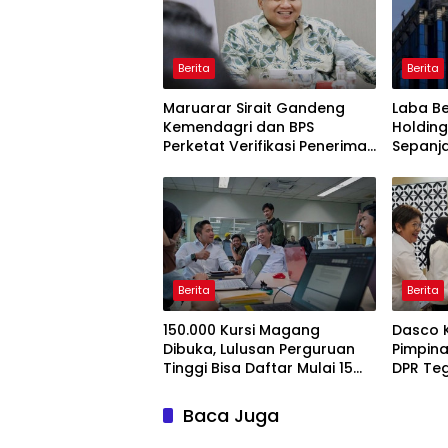
Berita
Berita
Maruarar Sirait Gandeng
Laba Be
Kemendagri dan BPS
Holding
Perketat Verifikasi Penerima
Sepanj
Bantuan Bedah Rumah BSPS
Berita
Berita
150.000 Kursi Magang
Dasco 
Dibuka, Lulusan Perguruan
Pimpina
Tinggi Bisa Daftar Mulai 15
DPR Te
Juli 2026
Pengaw
Baca Juga