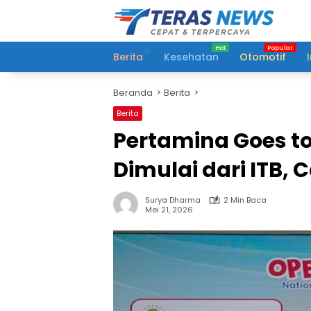
Langsung
ke
konten
Berita
Kesehatan
Otomotif
Beranda
Berita
Berita
Pertamina Goes t
Dimulai dari ITB, 
Surya Dharma
2 Min Baca
Mei 21, 2026