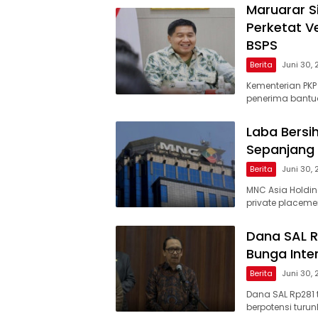
Maruarar S
Perketat V
BSPS
Berita
Juni 30,
Kementerian PKP
penerima bantua
Laba Bersi
Sepanjang
Berita
Juni 30,
MNC Asia Holding
private placeme
Dana SAL R
Bunga Inte
Berita
Juni 30,
Dana SAL Rp281 t
berpotensi tur