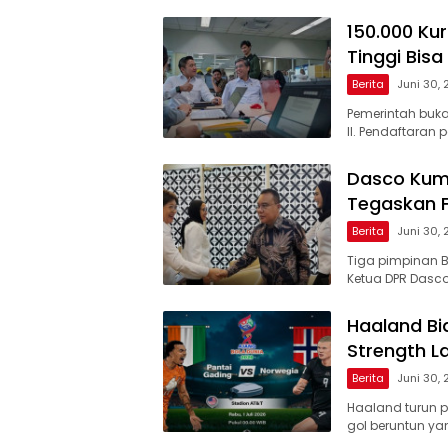
150.000 Ku
Tinggi Bisa
Berita
Juni 30,
Pemerintah buk
II. Pendaftaran 
Dasco Kump
Tegaskan 
Berita
Juni 30,
Tiga pimpinan B
Ketua DPR Dasc
Haaland Bid
Strength L
Berita
Juni 30,
Haaland turun p
gol beruntun yan