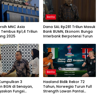
Berita
rsih MNC Asia
Dana SAL Rp281 Triliun Masuk
 Tembus Rp1,4 Triliun
Bank BUMN, Ekonom: Bunga
ang 2025
Interbank Berpotensi Turun
Berita
Kumpulkan 3
Haaland Bidik Rekor 72
n BGN di Senayan,
Tahun, Norwegia Turun Full
gaskan Fungsi
Strength Lawan Pantai
asan Program MBG
Gading di Dallas