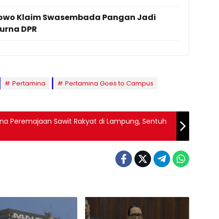
abowo Klaim Swasembada Pangan Jadi
purna DPR
Pertamina
Pertamina Goes to Campus
Dana Peremajaan Sawit Rakyat di Lampung, Sentuh