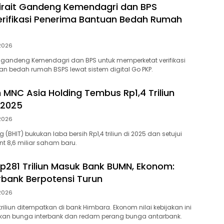
irait Gandeng Kemendagri dan BPS
erifikasi Penerima Bantuan Bedah Rumah
 2026
 gandeng Kemendagri dan BPS untuk memperketat verifikasi
n bedah rumah BSPS lewat sistem digital Go PKP.
h MNC Asia Holding Tembus Rp1,4 Triliun
 2025
 2026
 (BHIT) bukukan laba bersih Rp1,4 triliun di 2025 dan setujui
nt 8,6 miliar saham baru.
p281 Triliun Masuk Bank BUMN, Ekonom:
rbank Berpotensi Turun
 2026
riliun ditempatkan di bank Himbara. Ekonom nilai kebijakan ini
unkan bunga interbank dan redam perang bunga antarbank.