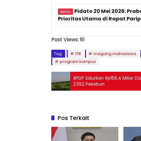
Pidato 20 Mei 2026: Pr
Berita
Prioritas Utama di Rapat Pari
Post Views:
81
Tag:
ITB
magang mahasiswa
program kampus
BPDP Salurkan Rp156,4 Miliar 
2.552 Pekebun
Pos Terkait