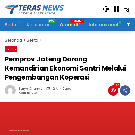
Langsung
ke
konten
Berita
Kesehatan
Otomotif
Internasional
Tek
Beranda
Berita
Berita
Pemprov Jateng Dorong
Kemandirian Ekonomi Santri Melalui
Pengembangan Koperasi
160
Surya Dharma
2 Min Baca
April 18, 2026