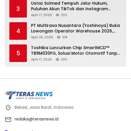
Ustaz Solmed Tempuh Jalur Hukum,
3
Puluhan Akun TikTok dan Instagram
Dilaporkan atas Tuduhan Fitnah
April 17, 2026
323
PT Multirasa Nusantara (Yoshinoya) Buka
4
Lowongan Operator Warehouse 2026,
Penempatan CK Bekasi
April 25, 2026
318
Toshiba Luncurkan Chip SmartMCD™
5
TB9M030FG, Solusi Motor Otomotif Tanpa
Sensor di Kecepatan Nol
April 17, 2026
290
Bekasi, Jawa Barat, Indonesia
redaksi@terasnews.id