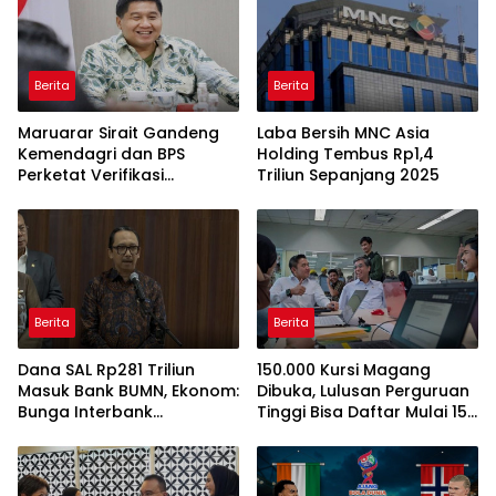
Berita
Berita
Maruarar Sirait Gandeng
Laba Bersih MNC Asia
Kemendagri dan BPS
Holding Tembus Rp1,4
Perketat Verifikasi
Triliun Sepanjang 2025
Penerima Bantuan Bedah
Rumah BSPS
Berita
Berita
Dana SAL Rp281 Triliun
150.000 Kursi Magang
Masuk Bank BUMN, Ekonom:
Dibuka, Lulusan Perguruan
Bunga Interbank
Tinggi Bisa Daftar Mulai 15
Berpotensi Turun
Juli 2026