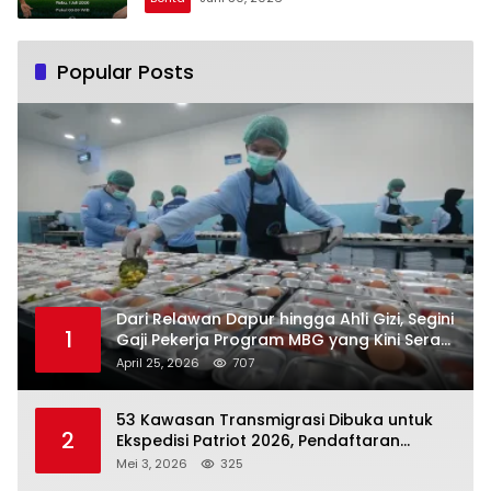
Popular Posts
Dari Relawan Dapur hingga Ahli Gizi, Segini
1
Gaji Pekerja Program MBG yang Kini Serap
Hampir Sejuta Tenaga Kerja
April 25, 2026
707
53 Kawasan Transmigrasi Dibuka untuk
2
Ekspedisi Patriot 2026, Pendaftaran
Ditutup 21 Mei
Mei 3, 2026
325