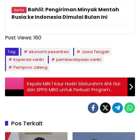
Bahlil: Pengiriman Minyak Mentah
Berita
Rusia ke Indonesia Dimulai Bulan Ini
Post Views:
160
Tag:
ekonomi pesantren
Jawa Tengah
koperasi santri
pemberdayaan santri
Pemprov Jateng
Kepala MIN 1 Kaur Hadiri Silaturahmi Ahli Gizi
dan SPPG MBG untuk Perkuat Program
Kesehatan Madrasah
Pos Terkait