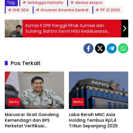
Tag:
Airlangga Hartarto
devisa ekspor
DHE SDA
ilmuwan Amerika Serikat
PP 21 2026
Komisi II DPR Panggil Pihak Sumsel dan
Sulteng, Bahtra Soroti HGU Kedaluwarsa
hingga Sengketa Tanah Ulayat
Pos Terkait
Berita
Berita
Maruarar Sirait Gandeng
Laba Bersih MNC Asia
Kemendagri dan BPS
Holding Tembus Rp1,4
Perketat Verifikasi
Triliun Sepanjang 2025
Penerima Bantuan Bedah