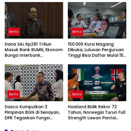
Rumah BSPS
Berita
Berita
Dana SAL Rp281 Triliun
150.000 Kursi Magang
Masuk Bank BUMN, Ekonom:
Dibuka, Lulusan Perguruan
Bunga Interbank
Tinggi Bisa Daftar Mulai 15
Berpotensi Turun
Juli 2026
Berita
Berita
Dasco Kumpulkan 3
Haaland Bidik Rekor 72
Pimpinan BGN di Senayan,
Tahun, Norwegia Turun Full
DPR Tegaskan Fungsi
Strength Lawan Pantai
Pengawasan Program MBG
Gading di Dallas