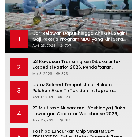
Dari Relawan Dapur hingga Ahli Gizi, Segini
1
Gaji Pekerja Program MBG yang Kini Serap
Hampir Sejuta Tenaga Kerja
April 25, 2026
707
53 Kawasan Transmigrasi Dibuka untuk
2
Ekspedisi Patriot 2026, Pendaftaran
Ditutup 21 Mei
Mei 3, 2026
325
Ustaz Solmed Tempuh Jalur Hukum,
3
Puluhan Akun TikTok dan Instagram
Dilaporkan atas Tuduhan Fitnah
April 17, 2026
323
PT Multirasa Nusantara (Yoshinoya) Buka
4
Lowongan Operator Warehouse 2026,
Penempatan CK Bekasi
April 25, 2026
317
Toshiba Luncurkan Chip SmartMCD™
5
TB9M030FG, Solusi Motor Otomotif Tanpa