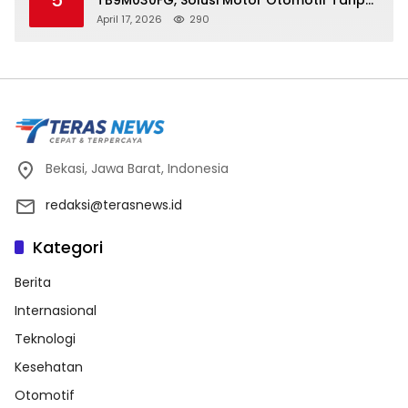
Sensor di Kecepatan Nol
April 17, 2026
290
Bekasi, Jawa Barat, Indonesia
redaksi@terasnews.id
Kategori
Berita
Internasional
Teknologi
Kesehatan
Otomotif