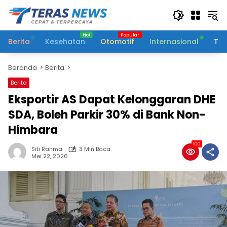
Langsung
ke
konten
Berita
Kesehatan
Otomotif
Internasional
Tek
Beranda
Berita
Berita
Eksportir AS Dapat Kelonggaran DHE
SDA, Boleh Parkir 30% di Bank Non-
Himbara
100
Siti Rahma
3 Min Baca
Mei 22, 2026