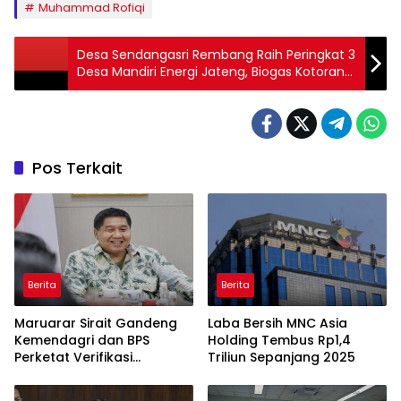
Muhammad Rofiqi
Desa Sendangasri Rembang Raih Peringkat 3
Desa Mandiri Energi Jateng, Biogas Kotoran
Sapi Gantikan LPG
Pos Terkait
Berita
Berita
Maruarar Sirait Gandeng
Laba Bersih MNC Asia
Kemendagri dan BPS
Holding Tembus Rp1,4
Perketat Verifikasi
Triliun Sepanjang 2025
Penerima Bantuan Bedah
Rumah BSPS