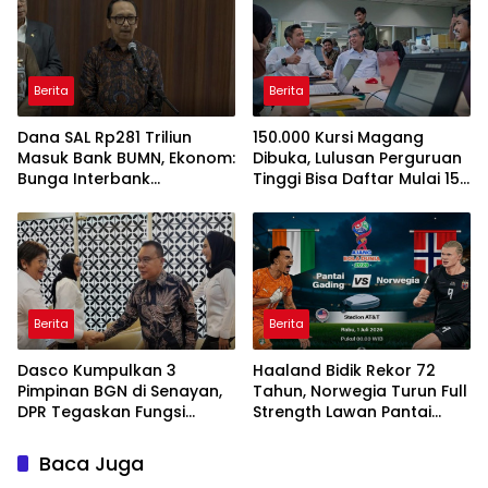
Berita
Berita
Dana SAL Rp281 Triliun
150.000 Kursi Magang
Masuk Bank BUMN, Ekonom:
Dibuka, Lulusan Perguruan
Bunga Interbank
Tinggi Bisa Daftar Mulai 15
Berpotensi Turun
Juli 2026
Berita
Berita
Dasco Kumpulkan 3
Haaland Bidik Rekor 72
Pimpinan BGN di Senayan,
Tahun, Norwegia Turun Full
DPR Tegaskan Fungsi
Strength Lawan Pantai
Pengawasan Program MBG
Gading di Dallas
Baca Juga