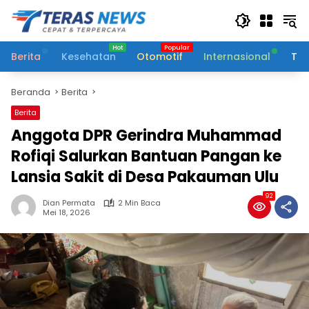
Langsung
ke
konten
Berita
Kesehatan
Otomotif
Internasional
Tek
Beranda
Berita
Berita
Anggota DPR Gerindra Muhammad
Rofiqi Salurkan Bantuan Pangan ke
Lansia Sakit di Desa Pakauman Ulu
92
Dian Permata
2 Min Baca
Mei 18, 2026