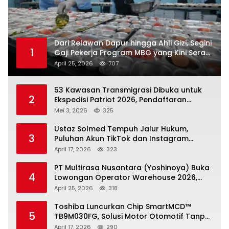
Dari Relawan Dapur hingga Ahli Gizi, Segini
1
Gaji Pekerja Program MBG yang Kini Serap
Hampir Sejuta Tenaga Kerja
April 25, 2026
707
53 Kawasan Transmigrasi Dibuka untuk
2
Ekspedisi Patriot 2026, Pendaftaran
Ditutup 21 Mei
Mei 3, 2026
325
Ustaz Solmed Tempuh Jalur Hukum,
3
Puluhan Akun TikTok dan Instagram
Dilaporkan atas Tuduhan Fitnah
April 17, 2026
323
PT Multirasa Nusantara (Yoshinoya) Buka
4
Lowongan Operator Warehouse 2026,
Penempatan CK Bekasi
April 25, 2026
318
Toshiba Luncurkan Chip SmartMCD™
5
TB9M030FG, Solusi Motor Otomotif Tanpa
Sensor di Kecepatan Nol
April 17, 2026
290