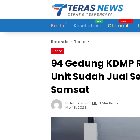
Langsung
ke
konten
Berita
Kesehatan
Otomotif
Beranda
Berita
Berita
94 Gedung KDMP R
Unit Sudah Jual 
Samsat
Indah Lestari
3 Min Baca
Mei 18, 2026