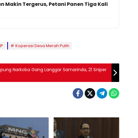
 Makin Tergerus, Petani Panen Tiga Kali
MP
Koperasi Desa Merah Putih
mpung Narkoba Gang Langgar Samarinda, 21 Sniper