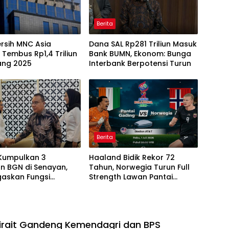
Berita
rsih MNC Asia
Dana SAL Rp281 Triliun Masuk
 Tembus Rp1,4 Triliun
Bank BUMN, Ekonom: Bunga
ang 2025
Interbank Berpotensi Turun
Berita
Kumpulkan 3
Haaland Bidik Rekor 72
n BGN di Senayan,
Tahun, Norwegia Turun Full
gaskan Fungsi
Strength Lawan Pantai
asan Program MBG
Gading di Dallas
irait Gandeng Kemendagri dan BPS