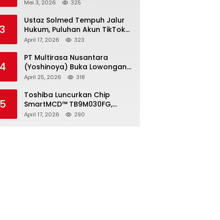
2026, Pendaftaran Ditutup 21
Mei 3, 2026
325
Mei
Ustaz Solmed Tempuh Jalur
3
Hukum, Puluhan Akun TikTok
dan Instagram Dilaporkan
April 17, 2026
323
atas Tuduhan Fitnah
PT Multirasa Nusantara
4
(Yoshinoya) Buka Lowongan
Operator Warehouse 2026,
April 25, 2026
318
Penempatan CK Bekasi
Toshiba Luncurkan Chip
5
SmartMCD™ TB9M030FG,
Solusi Motor Otomotif Tanpa
April 17, 2026
290
Sensor di Kecepatan Nol