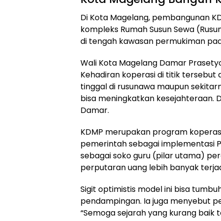
Di Kota Magelang, pembangunan KDM
kompleks Rumah Susun Sewa (Rusun
di tengah kawasan permukiman pad
Wali Kota Magelang Damar Prasetyono 
Kehadiran koperasi di titik terseb
tinggal di rusunawa maupun sekitarn
bisa meningkatkan kesejahteraan. Da
Damar.
KDMP merupakan program koperasi 
pemerintah sebagai implementasi 
sebagai soko guru (pilar utama) p
perputaran uang lebih banyak terjadi
Sigit optimistis model ini bisa tum
pendampingan. Ia juga menyebut pela
“Semoga sejarah yang kurang baik te