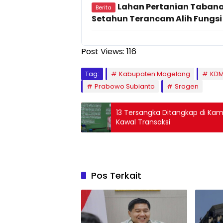
Lahan Pertanian Tabanan
Berita
Setahun Terancam Alih Fungsi
Post Views:
116
Tag:
Kabupaten Magelang
KD
Prabowo Subianto
Sragen
13 Tersangka Ditangkap di Ka
Kawal Transaksi
Pos Terkait