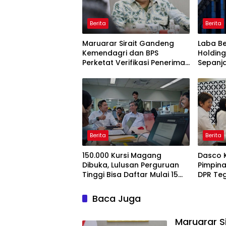
Berita
Berita
Maruarar Sirait Gandeng
Laba Be
Kemendagri dan BPS
Holding
Perketat Verifikasi Penerima
Sepanj
Bantuan Bedah Rumah BSPS
Berita
Berita
150.000 Kursi Magang
Dasco 
Dibuka, Lulusan Perguruan
Pimpina
Tinggi Bisa Daftar Mulai 15
DPR Te
Juli 2026
Pengaw
Baca Juga
Maruarar S