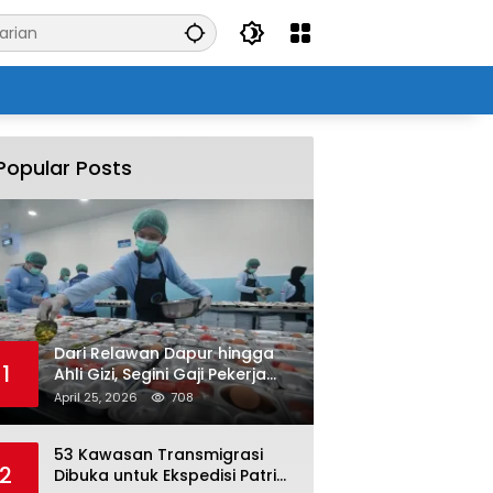
Popular Posts
Dari Relawan Dapur hingga
1
Ahli Gizi, Segini Gaji Pekerja
Program MBG yang Kini Serap
April 25, 2026
708
Hampir Sejuta Tenaga Kerja
53 Kawasan Transmigrasi
2
Dibuka untuk Ekspedisi Patriot