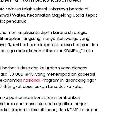
P Wates telah selesai. Lokasinya berada di
awa) Wates, Kecamatan Magelang Utara, tepat
at penduduk.
menilai lokasi itu dipilih karena strategis.
ut diharapkan langsung menyentuh warga yang
ya. “Kami berharap koperasi ini bisa berjalan dan
n juga roda ekonomi di sekitar KDMP ini,” kata
berbasis desa dan kelurahan yang digagas
Pasal 33 UUD 1945, yang menempatkan koperasi
erekonomian
nasional
. Program ini dirancang agar
 di tingkat desa, bukan tersedot ke kota.
buh jika pemerintah konsisten memberikan
jaran dari masa lalu perlu dijadikan pagar.
rkait koperasi bisa dihindari, dan KDMP ke depan