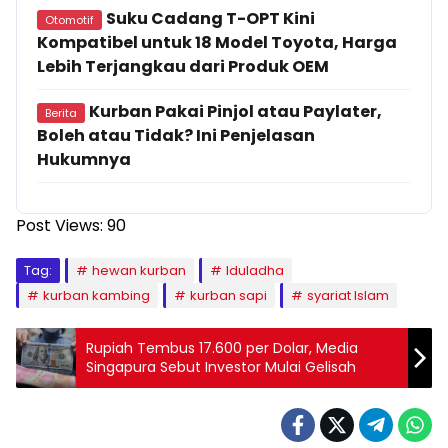
Suku Cadang T-OPT Kini
Otomotif
Kompatibel untuk 18 Model Toyota, Harga
Lebih Terjangkau dari Produk OEM
Kurban Pakai Pinjol atau Paylater,
Berita
Boleh atau Tidak? Ini Penjelasan
Hukumnya
Post Views:
90
Tag:
hewan kurban
Iduladha
kurban kambing
kurban sapi
syariat Islam
Rupiah Tembus 17.600 per Dolar, Media
Singapura Sebut Investor Mulai Gelisah