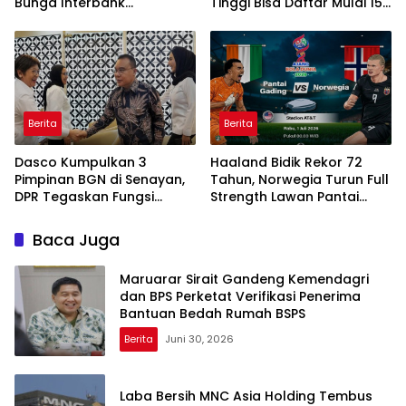
Bunga Interbank
Tinggi Bisa Daftar Mulai 15
Berpotensi Turun
Juli 2026
Berita
Berita
Dasco Kumpulkan 3
Haaland Bidik Rekor 72
Pimpinan BGN di Senayan,
Tahun, Norwegia Turun Full
DPR Tegaskan Fungsi
Strength Lawan Pantai
Pengawasan Program MBG
Gading di Dallas
Baca Juga
Maruarar Sirait Gandeng Kemendagri
dan BPS Perketat Verifikasi Penerima
Bantuan Bedah Rumah BSPS
Berita
Juni 30, 2026
Laba Bersih MNC Asia Holding Tembus