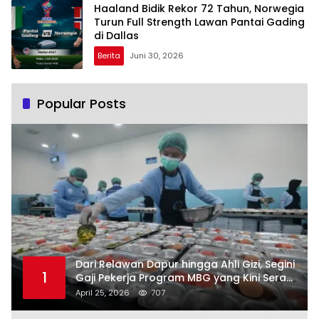
Haaland Bidik Rekor 72 Tahun, Norwegia
Turun Full Strength Lawan Pantai Gading
di Dallas
Berita
Juni 30, 2026
Popular Posts
Dari Relawan Dapur hingga Ahli Gizi, Segini
1
Gaji Pekerja Program MBG yang Kini Serap
Hampir Sejuta Tenaga Kerja
April 25, 2026
707