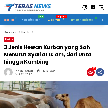
Langsung
ke
konten
Berita
Kesehatan
Otomotif
Internasional
Tek
Beranda
Berita
Berita
3 Jenis Hewan Kurban yang Sah
Menurut Syariat Islam, dari Unta
hingga Kambing
90
Indah Lestari
3 Min Baca
Mei 22, 2026