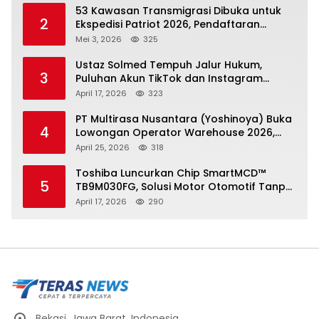
53 Kawasan Transmigrasi Dibuka untuk
2
Ekspedisi Patriot 2026, Pendaftaran
Ditutup 21 Mei
Mei 3, 2026
325
Ustaz Solmed Tempuh Jalur Hukum,
3
Puluhan Akun TikTok dan Instagram
Dilaporkan atas Tuduhan Fitnah
April 17, 2026
323
PT Multirasa Nusantara (Yoshinoya) Buka
4
Lowongan Operator Warehouse 2026,
Penempatan CK Bekasi
April 25, 2026
318
Toshiba Luncurkan Chip SmartMCD™
5
TB9M030FG, Solusi Motor Otomotif Tanpa
Sensor di Kecepatan Nol
April 17, 2026
290
Bekasi, Jawa Barat, Indonesia