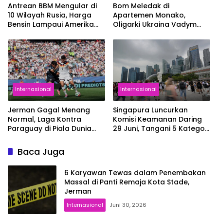
Antrean BBM Mengular di
Bom Meledak di
10 Wilayah Rusia, Harga
Apartemen Monako,
Bensin Lampaui Amerika
Oligarki Ukraina Vadym
Serikat
Iermolaiev Jadi Korban
Internasional
Internasional
Jerman Gagal Menang
Singapura Luncurkan
Normal, Laga Kontra
Komisi Keamanan Daring
Paraguay di Piala Dunia
29 Juni, Tangani 5 Kategori
2026 Berlanjut ke Babak
Kejahatan Online
Tambahan
Baca Juga
6 Karyawan Tewas dalam Penembakan
Massal di Panti Remaja Kota Stade,
Jerman
Internasional
Juni 30, 2026