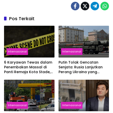
Pos Terkait
Internasional
Internasional
6 Karyawan Tewas dalam
Putin Tolak Gencatan
Penembakan Massal di
Senjata: Rusia Lanjutkan
Panti Remaja Kota Stade,
Perang Ukraina yang
Jerman
Sudah Berlangsung 4
Tahun
Internasional
Internasional