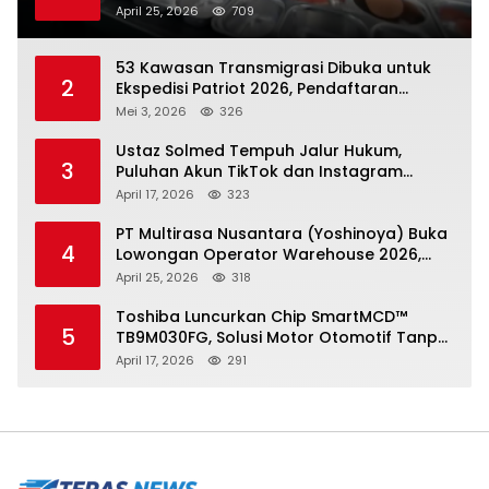
Hampir Sejuta Tenaga Kerja
April 25, 2026
709
53 Kawasan Transmigrasi Dibuka untuk
2
Ekspedisi Patriot 2026, Pendaftaran
Ditutup 21 Mei
Mei 3, 2026
326
Ustaz Solmed Tempuh Jalur Hukum,
3
Puluhan Akun TikTok dan Instagram
Dilaporkan atas Tuduhan Fitnah
April 17, 2026
323
PT Multirasa Nusantara (Yoshinoya) Buka
4
Lowongan Operator Warehouse 2026,
Penempatan CK Bekasi
April 25, 2026
318
Toshiba Luncurkan Chip SmartMCD™
5
TB9M030FG, Solusi Motor Otomotif Tanpa
Sensor di Kecepatan Nol
April 17, 2026
291