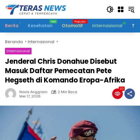
Langsung
ke
konten
Berita
Kesehatan
Otomotif
Internasional
Tek
Beranda
Internasional
Internasional
Jenderal Chris Donahue Disebut
Masuk Daftar Pemecatan Pete
Hegseth di Komando Eropa-Afrika
93
Novia Anggraini
2 Min Baca
Mei 17, 2026