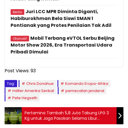
Juri LCC MPR Diminta Diganti,
Berita
Habiburokhman Bela Siswi SMAN 1
Pontianak yang Protes Penilaian Tak Adil
Mobil Terbang eVTOL Serbu Beijing
Otomotif
Motor Show 2026, Era Transportasi Udara
Pribadi Dimulai
Post Views:
93
Tag:
Chris Donahue
Komando Eropa-Afrika
militer Amerika Serikat
pemecatan jenderal
Pete Hegseth
Pertamina Tambah 5,8 Juta Tabung LPG 3
Kg untuk Jaga Pasokan Selama Libur
Kenaikan Isa Almasih