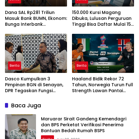
Dana SAL Rp281 Triliun
150.000 Kursi Magang
Masuk Bank BUMN, Ekonom:
Dibuka, Lulusan Perguruan
Bunga Interbank
Tinggi Bisa Daftar Mulai 15
Berpotensi Turun
Juli 2026
Berita
Berita
Dasco Kumpulkan 3
Haaland Bidik Rekor 72
Pimpinan BGN di Senayan,
Tahun, Norwegia Turun Full
DPR Tegaskan Fungsi
Strength Lawan Pantai
Pengawasan Program MBG
Gading di Dallas
Baca Juga
Maruarar Sirait Gandeng Kemendagri
dan BPS Perketat Verifikasi Penerima
Bantuan Bedah Rumah BSPS