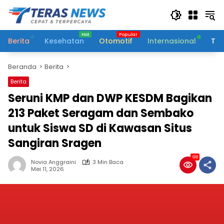
Langsung
ke
konten
Berita
Kesehatan
Otomotif
Internasional
Tek
Beranda
Berita
Berita
Seruni KMP dan DWP KESDM Bagikan
213 Paket Seragam dan Sembako
untuk Siswa SD di Kawasan Situs
Sangiran Sragen
98
Novia Anggraini
3 Min Baca
Mei 11, 2026