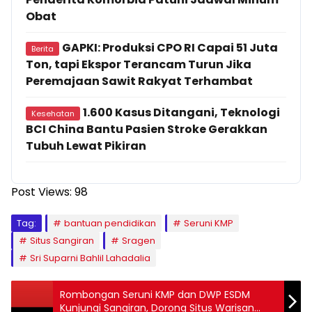
Obat
GAPKI: Produksi CPO RI Capai 51 Juta
Berita
Ton, tapi Ekspor Terancam Turun Jika
Peremajaan Sawit Rakyat Terhambat
1.600 Kasus Ditangani, Teknologi
Kesehatan
BCI China Bantu Pasien Stroke Gerakkan
Tubuh Lewat Pikiran
Post Views:
98
Tag:
bantuan pendidikan
Seruni KMP
Situs Sangiran
Sragen
Sri Suparni Bahlil Lahadalia
Rombongan Seruni KMP dan DWP ESDM
Kunjungi Sangiran, Dorong Situs Warisan