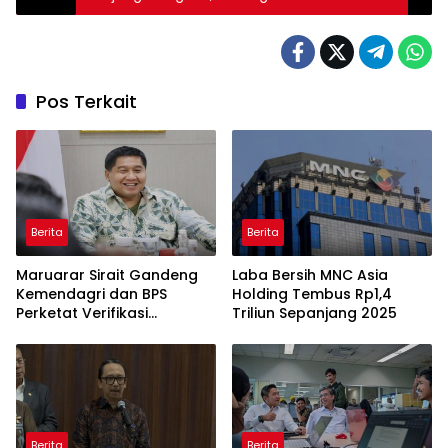
Dunia Jadi Tujuan Wisata Edukasi
Pos Terkait
Berita
Berita
Maruarar Sirait Gandeng
Laba Bersih MNC Asia
Kemendagri dan BPS
Holding Tembus Rp1,4
Perketat Verifikasi
Triliun Sepanjang 2025
Penerima Bantuan Bedah
Rumah BSPS
Berita
Berita