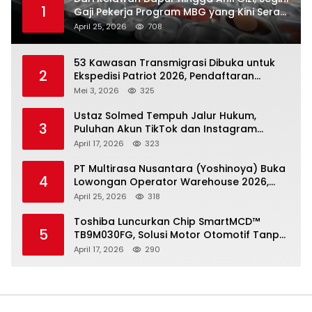
1
Gaji Pekerja Program MBG yang Kini Serap
Hampir Sejuta Tenaga Kerja
April 25, 2026
708
53 Kawasan Transmigrasi Dibuka untuk
2
Ekspedisi Patriot 2026, Pendaftaran
Ditutup 21 Mei
Mei 3, 2026
325
Ustaz Solmed Tempuh Jalur Hukum,
3
Puluhan Akun TikTok dan Instagram
Dilaporkan atas Tuduhan Fitnah
April 17, 2026
323
PT Multirasa Nusantara (Yoshinoya) Buka
4
Lowongan Operator Warehouse 2026,
Penempatan CK Bekasi
April 25, 2026
318
Toshiba Luncurkan Chip SmartMCD™
5
TB9M030FG, Solusi Motor Otomotif Tanpa
Sensor di Kecepatan Nol
April 17, 2026
290