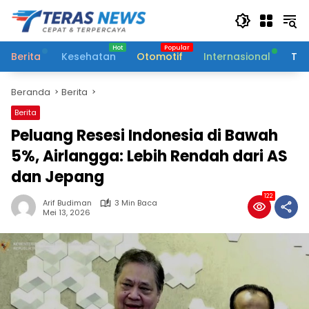
Langsung
ke
konten
Berita
Kesehatan
Otomotif
Internasional
Tek
Beranda
Berita
Berita
Peluang Resesi Indonesia di Bawah
5%, Airlangga: Lebih Rendah dari AS
dan Jepang
122
Arif Budiman
3 Min Baca
Mei 13, 2026