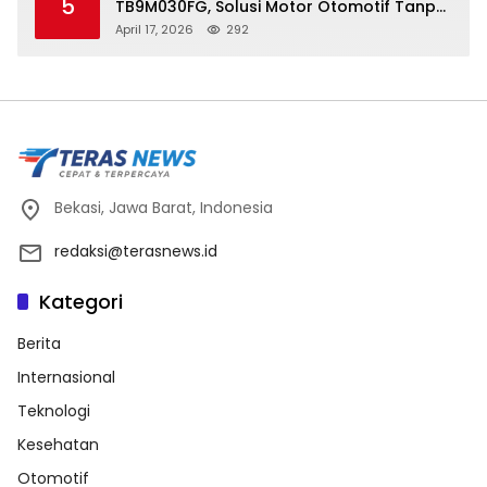
5
TB9M030FG, Solusi Motor Otomotif Tanpa
Sensor di Kecepatan Nol
April 17, 2026
292
Bekasi, Jawa Barat, Indonesia
redaksi@terasnews.id
Kategori
Berita
Internasional
Teknologi
Kesehatan
Otomotif