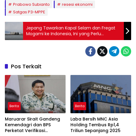
Prabowo Subianto
resesi ekonomi
Satgas P3-MPPE
Jepang Tawarkan Kapal Selam dan Fregat
Mogami ke Indonesia, Ini yang Perlu
Diketahui TNI AL
Pos Terkait
Berita
Berita
Maruarar Sirait Gandeng
Laba Bersih MNC Asia
Kemendagri dan BPS
Holding Tembus Rp1,4
Perketat Verifikasi
Triliun Sepanjang 2025