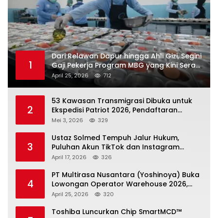
Dari Relawan Dapur hingga Ahli Gizi, Segini
1
Gaji Pekerja Program MBG yang Kini Serap
Hampir Sejuta Tenaga Kerja
April 25, 2026
712
53 Kawasan Transmigrasi Dibuka untuk
2
Ekspedisi Patriot 2026, Pendaftaran
Ditutup 21 Mei
Mei 3, 2026
329
Ustaz Solmed Tempuh Jalur Hukum,
3
Puluhan Akun TikTok dan Instagram
Dilaporkan atas Tuduhan Fitnah
April 17, 2026
326
PT Multirasa Nusantara (Yoshinoya) Buka
4
Lowongan Operator Warehouse 2026,
Penempatan CK Bekasi
April 25, 2026
320
Toshiba Luncurkan Chip SmartMCD™