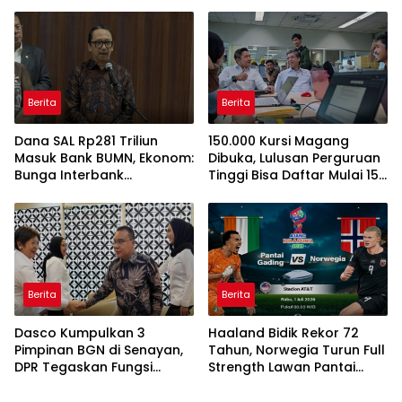
Penerima Bantuan Bedah
Rumah BSPS
Berita
Berita
Dana SAL Rp281 Triliun
150.000 Kursi Magang
Masuk Bank BUMN, Ekonom:
Dibuka, Lulusan Perguruan
Bunga Interbank
Tinggi Bisa Daftar Mulai 15
Berpotensi Turun
Juli 2026
Berita
Berita
Dasco Kumpulkan 3
Haaland Bidik Rekor 72
Pimpinan BGN di Senayan,
Tahun, Norwegia Turun Full
DPR Tegaskan Fungsi
Strength Lawan Pantai
Pengawasan Program MBG
Gading di Dallas