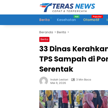
Langsung
ke
konten
Berita
Kesehatan
Otomotif
Beranda
Berita
Berita
33 Dinas Kerahka
TPS Sampah di Po
Serentak
Indah Lestari
3 Min Baca
Mei 9, 2026