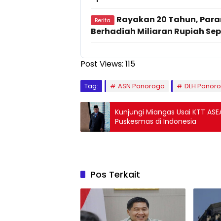
Rayakan 20 Tahun, Para
Berita
Berhadiah Miliaran Rupiah Se
Post Views:
115
Tag:
ASN Ponorogo
DLH Ponor
Kunjungi Miangas Usai KTT ASE
Puskesmas di Indonesia
Pos Terkait