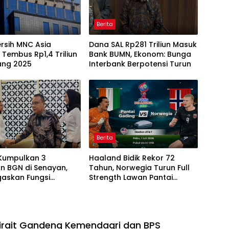
Berita
rsih MNC Asia
Dana SAL Rp281 Triliun Masuk
 Tembus Rp1,4 Triliun
Bank BUMN, Ekonom: Bunga
ang 2025
Interbank Berpotensi Turun
Berita
Kumpulkan 3
Haaland Bidik Rekor 72
n BGN di Senayan,
Tahun, Norwegia Turun Full
gaskan Fungsi
Strength Lawan Pantai
asan Program MBG
Gading di Dallas
irait Gandeng Kemendagri dan BPS