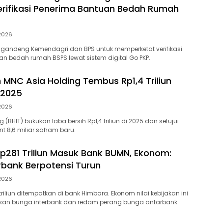
erifikasi Penerima Bantuan Bedah Rumah
 2026
 gandeng Kemendagri dan BPS untuk memperketat verifikasi
n bedah rumah BSPS lewat sistem digital Go PKP.
h MNC Asia Holding Tembus Rp1,4 Triliun
 2025
 2026
 (BHIT) bukukan laba bersih Rp1,4 triliun di 2025 dan setujui
nt 8,6 miliar saham baru.
p281 Triliun Masuk Bank BUMN, Ekonom:
rbank Berpotensi Turun
 2026
riliun ditempatkan di bank Himbara. Ekonom nilai kebijakan ini
unkan bunga interbank dan redam perang bunga antarbank.