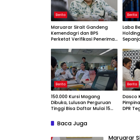
Berita
Berita
Maruarar Sirait Gandeng
Laba Be
Kemendagri dan BPS
Holding
Perketat Verifikasi Penerima
Sepanj
Bantuan Bedah Rumah BSPS
Berita
Berita
150.000 Kursi Magang
Dasco 
Dibuka, Lulusan Perguruan
Pimpina
Tinggi Bisa Daftar Mulai 15
DPR Te
Juli 2026
Pengaw
Baca Juga
Maruarar S