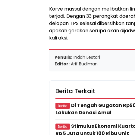
Korve massal dengan melibatkan lint
terjadi. Dengan 33 perangkat daerah
delapan TPS selesai dibersihkan tan
apakah gerakan serupa akan dijadwal
kali aksi.
Penulis:
Indah Lestari
Editor:
Arif Budiman
Berita Terkait
Di Tengah Gugatan Rp500
Berita
Lakukan Donasi Amal
Stimulus Ekonomi Kuartal
Berita
Rp 5 Juta untuk 100 Ribu Unit