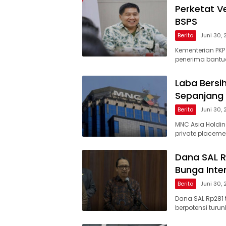
Perketat V
BSPS
Berita
Juni 30,
Kementerian PKP
penerima bantua
Laba Bersi
Sepanjang
Berita
Juni 30,
MNC Asia Holding
private placeme
Dana SAL R
Bunga Inte
Berita
Juni 30,
Dana SAL Rp281 t
berpotensi tur