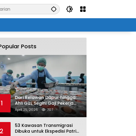
Popular Posts
Dari Relawan Dapur hingga
1
Ahli Gizi, Segini Gaji Pekerja
Program MBG yang Kini Serap
April 25, 2026
707
Hampir Sejuta Tenaga Kerja
53 Kawasan Transmigrasi
2
Dibuka untuk Ekspedisi Patriot