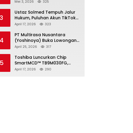
2026, Pendaftaran Ditutup 21
Mei 3, 2026
325
Mei
Ustaz Solmed Tempuh Jalur
3
Hukum, Puluhan Akun TikTok
dan Instagram Dilaporkan
April 17, 2026
323
atas Tuduhan Fitnah
PT Multirasa Nusantara
4
(Yoshinoya) Buka Lowongan
Operator Warehouse 2026,
April 25, 2026
317
Penempatan CK Bekasi
Toshiba Luncurkan Chip
5
SmartMCD™ TB9M030FG,
Solusi Motor Otomotif Tanpa
April 17, 2026
290
Sensor di Kecepatan Nol