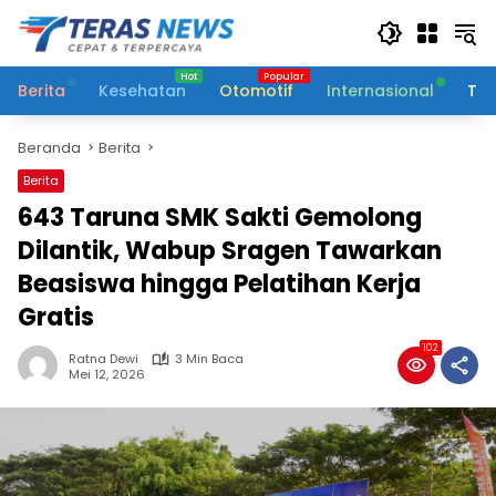
Langsung
ke
konten
Berita
Kesehatan
Otomotif
Internasional
Tek
Beranda
Berita
Berita
643 Taruna SMK Sakti Gemolong
Dilantik, Wabup Sragen Tawarkan
Beasiswa hingga Pelatihan Kerja
Gratis
102
Ratna Dewi
3 Min Baca
Mei 12, 2026