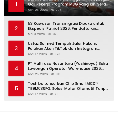
1
Gaji Pekerja Program MBG yang Kini Serap
Hampir Sejuta Tenaga Kerja
April 25, 2026
708
53 Kawasan Transmigrasi Dibuka untuk
2
Ekspedisi Patriot 2026, Pendaftaran
Ditutup 21 Mei
Mei 3, 2026
325
Ustaz Solmed Tempuh Jalur Hukum,
3
Puluhan Akun TikTok dan Instagram
Dilaporkan atas Tuduhan Fitnah
April 17, 2026
323
PT Multirasa Nusantara (Yoshinoya) Buka
4
Lowongan Operator Warehouse 2026,
Penempatan CK Bekasi
April 25, 2026
318
Toshiba Luncurkan Chip SmartMCD™
5
TB9M030FG, Solusi Motor Otomotif Tanpa
Sensor di Kecepatan Nol
April 17, 2026
290