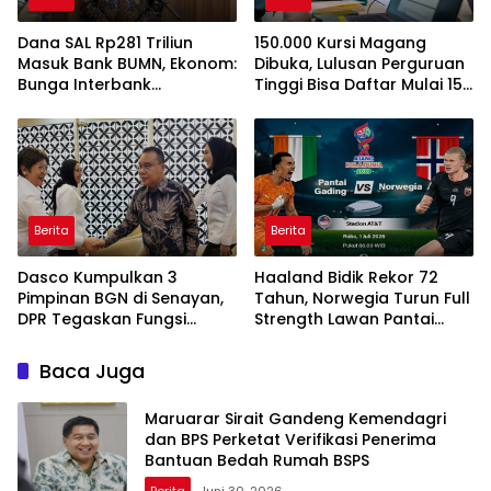
Dana SAL Rp281 Triliun
150.000 Kursi Magang
Masuk Bank BUMN, Ekonom:
Dibuka, Lulusan Perguruan
Bunga Interbank
Tinggi Bisa Daftar Mulai 15
Berpotensi Turun
Juli 2026
Berita
Berita
Dasco Kumpulkan 3
Haaland Bidik Rekor 72
Pimpinan BGN di Senayan,
Tahun, Norwegia Turun Full
DPR Tegaskan Fungsi
Strength Lawan Pantai
Pengawasan Program MBG
Gading di Dallas
Baca Juga
Maruarar Sirait Gandeng Kemendagri
dan BPS Perketat Verifikasi Penerima
Bantuan Bedah Rumah BSPS
Berita
Juni 30, 2026