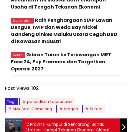
Usaha di Tengah Tekanan Ekonomi
Raih Penghargaan SIAP Lawan
Kesehatan
Dengue, IWIP dan Weda Bay Nickel
Gandeng Dinkes Maluku Utara Cegah DBD
di Kawasan Industri
Gibran Turun ke Terowongan MRT
Berita
Fase 2A, Puji Pramono dan Targetkan
Operasi 2027
Post Views:
102
Tag:
pendidikan ketarunaan
SMK Sakti Gemolong
Sragen
Suroto
12 Provinsi Kumpul di Semarang, Bahas
Strategi Hadapi Tekanan Ekonomi Global