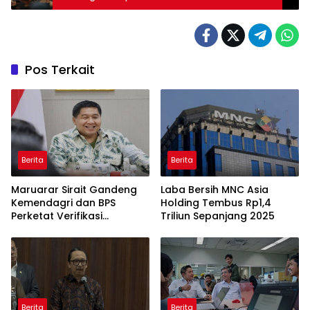
Pos Terkait
Berita
Berita
Maruarar Sirait Gandeng
Laba Bersih MNC Asia
Kemendagri dan BPS
Holding Tembus Rp1,4
Perketat Verifikasi
Triliun Sepanjang 2025
Penerima Bantuan Bedah
Rumah BSPS
Berita
Berita