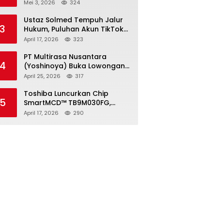
2026, Pendaftaran Ditutup 21
Mei 3, 2026
324
Mei
Ustaz Solmed Tempuh Jalur
3
Hukum, Puluhan Akun TikTok
dan Instagram Dilaporkan
April 17, 2026
323
atas Tuduhan Fitnah
PT Multirasa Nusantara
4
(Yoshinoya) Buka Lowongan
Operator Warehouse 2026,
April 25, 2026
317
Penempatan CK Bekasi
Toshiba Luncurkan Chip
5
SmartMCD™ TB9M030FG,
Solusi Motor Otomotif Tanpa
April 17, 2026
290
Sensor di Kecepatan Nol