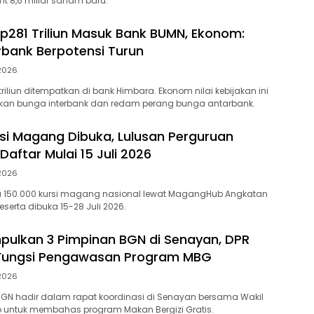
nt 8,6 miliar saham baru.
p281 Triliun Masuk Bank BUMN, Ekonom:
rbank Berpotensi Turun
 2026
riliun ditempatkan di bank Himbara. Ekonom nilai kebijakan ini
unkan bunga interbank dan redam perang bunga antarbank.
rsi Magang Dibuka, Lulusan Perguruan
 Daftar Mulai 15 Juli 2026
 2026
a 150.000 kursi magang nasional lewat MagangHub Angkatan
peserta dibuka 15-28 Juli 2026.
ulkan 3 Pimpinan BGN di Senayan, DPR
Fungsi Pengawasan Program MBG
 2026
GN hadir dalam rapat koordinasi di Senayan bersama Wakil
o untuk membahas program Makan Bergizi Gratis.