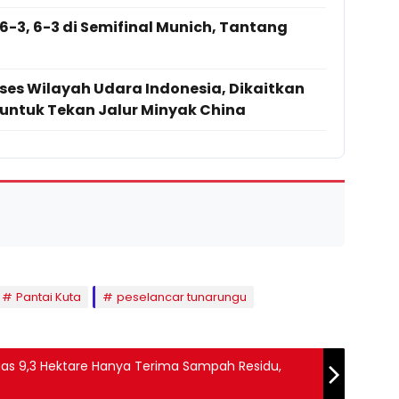
6-3, 6-3 di Semifinal Munich, Tantang
ses Wilayah Udara Indonesia, Dikaitkan
 untuk Tekan Jalur Minyak China
Pantai Kuta
peselancar tunarungu
uas 9,3 Hektare Hanya Terima Sampah Residu,