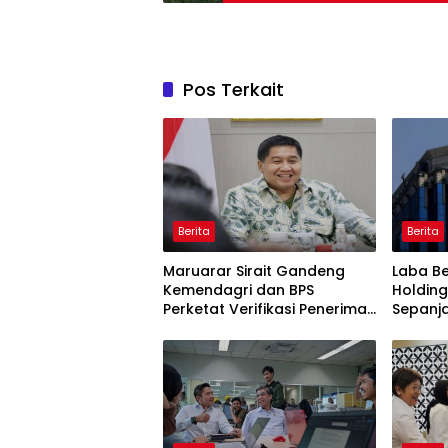
Pos Terkait
Berita
Berita
Maruarar Sirait Gandeng
Laba Be
Kemendagri dan BPS
Holding
Perketat Verifikasi Penerima
Sepanj
Bantuan Bedah Rumah BSPS