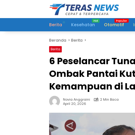
Langsung
ke
konten
Berita
Kesehatan
Otomotif
Beranda
Berita
Berita
6 Peselancar Tun
Ombak Pantai Kut
Kemampuan di Lau
Novia Anggraini
2 Min Baca
April 20, 2026