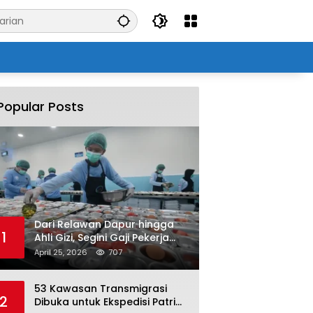
Popular Posts
Dari Relawan Dapur hingga
1
Ahli Gizi, Segini Gaji Pekerja
Program MBG yang Kini Serap
April 25, 2026
707
Hampir Sejuta Tenaga Kerja
53 Kawasan Transmigrasi
2
Dibuka untuk Ekspedisi Patriot