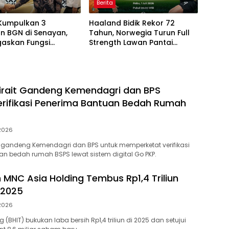
Berita
Kumpulkan 3
Haaland Bidik Rekor 72
n BGN di Senayan,
Tahun, Norwegia Turun Full
gaskan Fungsi
Strength Lawan Pantai
asan Program MBG
Gading di Dallas
irait Gandeng Kemendagri dan BPS
erifikasi Penerima Bantuan Bedah Rumah
 2026
 gandeng Kemendagri dan BPS untuk memperketat verifikasi
n bedah rumah BSPS lewat sistem digital Go PKP.
h MNC Asia Holding Tembus Rp1,4 Triliun
 2025
 2026
 (BHIT) bukukan laba bersih Rp1,4 triliun di 2025 dan setujui