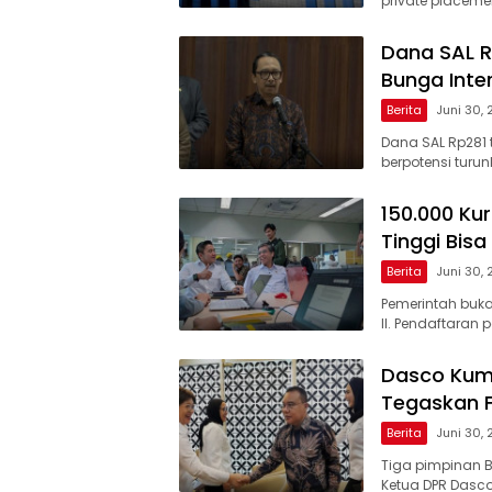
private placeme
Dana SAL R
Bunga Inte
Berita
Juni 30,
Dana SAL Rp281 t
berpotensi tur
150.000 Ku
Tinggi Bisa
Berita
Juni 30,
Pemerintah buk
II. Pendaftaran 
Dasco Kump
Tegaskan 
Berita
Juni 30,
Tiga pimpinan B
Ketua DPR Dasc