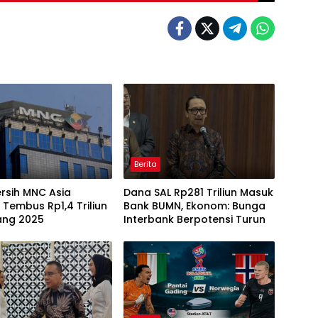
Berita
rsih MNC Asia
Dana SAL Rp281 Triliun Masuk
 Tembus Rp1,4 Triliun
Bank BUMN, Ekonom: Bunga
ang 2025
Interbank Berpotensi Turun