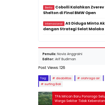
Cobolli Kalahkan Zverev 
Berita
Shelton di Final BMW Open
AS Diduga Minta Ak
Internasional
dengan Strategi Selat Malaka
Penulis:
Novia Anggraini
Editor:
Arif Budiman
Post Views:
126
Tag:
disabilitas
olahraga air
surfing Bali
TPA Mrican Baru Ponorogo Sel
Warga Sekitar Tidak Keberatan