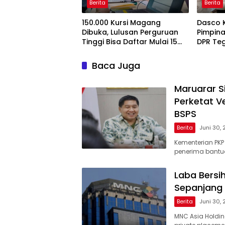
Berita
Berita
150.000 Kursi Magang
Dasco 
Dibuka, Lulusan Perguruan
Pimpina
Tinggi Bisa Daftar Mulai 15
DPR Te
Juli 2026
Pengaw
Baca Juga
Maruarar S
Perketat V
BSPS
Berita
Juni 30,
Kementerian PKP
penerima bantua
Laba Bersi
Sepanjang
Berita
Juni 30,
MNC Asia Holding